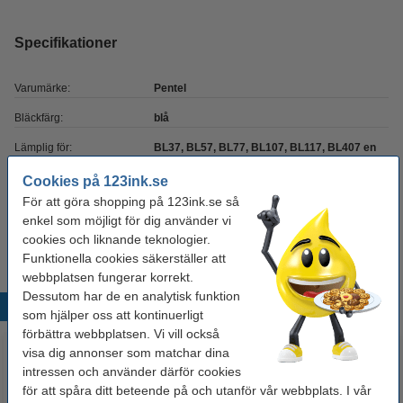
Specifikationer
Varumärke:
Pentel
Bläckfärg:
blå
Lämplig för:
BL37, BL57, BL77, BL107, BL117, BL407 en
BL2007
Cookies på 123ink.se
Antal:
1 st
För att göra shopping på 123ink.se så
enkel som möjligt för dig använder vi
Vårt artikelnr:
210119
cookies och liknande teknologier.
Funktionella cookies säkerställer att
webbplatsen fungerar korrekt.
Dessutom har de en analytisk funktion
Populära produkter
som hjälper oss att kontinuerligt
förbättra webbplatsen. Vi vill också
visa dig annonser som matchar dina
intressen och använder därför cookies
för att spåra ditt beteende på och utanför vår webbplats. I vår