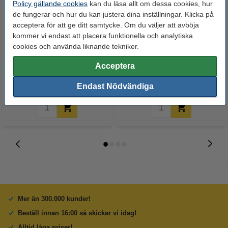
Policy gällande cookies
kan du läsa allt om dessa cookies, hur
de fungerar och hur du kan justera dina inställningar. Klicka på
acceptera för att ge ditt samtycke. Om du väljer att avböja
kommer vi endast att placera funktionella och analytiska
Kulspetspenna | Pentel Energel
Kulspetspenna | Pentel Energel
cookies och använda liknande tekniker.
BL77 | mörkblå
BL77 | blå
Acceptera
32 kr
32 kr
Inkl. 25% Moms
Inkl. 25% Moms
Endast Nödvändiga
Mer än 300.000 kunder!
Beställ innan 16:00 så skickar vi idag!
Alltid låga priser!