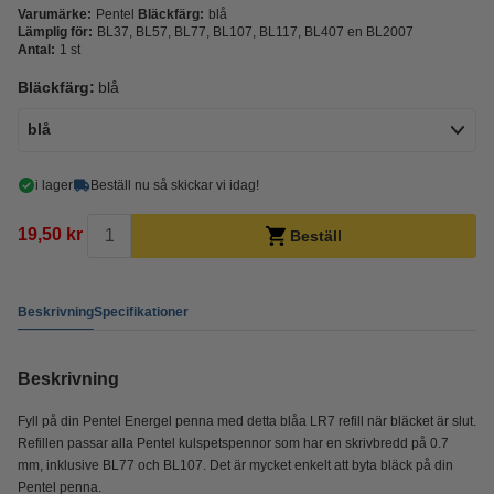
Varumärke:
Pentel
Bläckfärg:
blå
Lämplig för:
BL37, BL57, BL77, BL107, BL117, BL407 en BL2007
Antal:
1 st
Bläckfärg:
blå
blå
i lager
Beställ nu så skickar vi idag!
19,50 kr
Beställ
Beskrivning
Specifikationer
Beskrivning
Fyll på din Pentel Energel penna med detta blåa LR7 refill när bläcket är slut.
Refillen passar alla Pentel kulspetspennor som har en skrivbredd på 0.7
mm, inklusive BL77 och BL107. Det är mycket enkelt att byta bläck på din
Pentel penna.