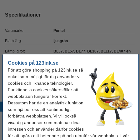
Specifikationer
Varumärke:
Pentel
Bläckfärg:
ljusgrön
Lämplig för:
BL37, BL57, BL77, BL107, BL117, BL407 en
BL2007
Cookies på 123ink.se
Antal:
1 st
För att göra shopping på 123ink.se så
enkel som möjligt för dig använder vi
Vårt artikelnr:
210126
cookies och liknande teknologier.
Funktionella cookies säkerställer att
webbplatsen fungerar korrekt.
Dessutom har de en analytisk funktion
Populära produkter
som hjälper oss att kontinuerligt
förbättra webbplatsen. Vi vill också
visa dig annonser som matchar dina
intressen och använder därför cookies
för att spåra ditt beteende på och utanför vår webbplats. I vår