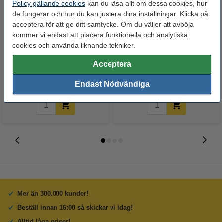
Policy gällande cookies
kan du läsa allt om dessa cookies, hur
de fungerar och hur du kan justera dina inställningar. Klicka på
acceptera för att ge ditt samtycke. Om du väljer att avböja
kommer vi endast att placera funktionella och analytiska
Refill | Pentel Energel LR7 | röd
Refill | Pentel Energel LR7 | grön
cookies och använda liknande tekniker.
Acceptera
19,50 kr
19,50 kr
Inkl. 25% Moms
Inkl. 25% Moms
Endast Nödvändiga
Mer än 300.000 kunder!
Beställ innan 16:00 så skickar vi idag!
Alltid låga priser!