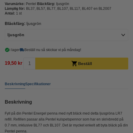
Varumärke:
Pentel
Bläckfärg:
ljusgrön
Lämplig för:
BL37, BL57, BL77, BL107, BL117, BL407 en BL2007
Antal:
1 st
Bläckfärg:
ljusgrön
ljusgrön
i lager
Beställ nu så skickar vi på måndag!
19,50 kr
Beställ
Beskrivning
Specifikationer
Beskrivning
Fyll på din Pentel Energel penna med nytt bläck med detta ljusgröna LR7
refill. Refillen passar alla Pentel kulspetspennor som har en skrivbredd på
0.7 mm, inklusive BL77 och BL107. Det är mycket enkelt att byta bläck på din
Pentel penna.