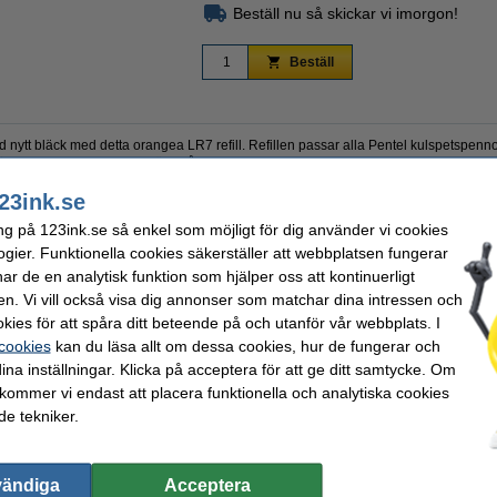
Beställ nu så skickar vi imorgon!
Beställ
 nytt bläck med detta orangea LR7 refill. Refillen passar alla Pentel kulspetspenn
 mycket enkelt att byta bläck på din Pentel penna.
23ink.se
ng på 123ink.se så enkel som möjligt för dig använder vi cookies
l
Antal:
ogier. Funktionella cookies säkerställer att webbplatsen fungerar
e
Vårt artikelnr:
r de en analytisk funktion som hjälper oss att kontinuerligt
 BL57, BL77, BL107, BL117, BL407 en BL2007
en. Vi vill också visa dig annonser som matchar dina intressen och
kies för att spåra ditt beteende på och utanför vår webbplats. I
valde ofta även dessa produkter!
 cookies
kan du läsa allt om dessa cookies, hur de fungerar och
ina inställningar. Klicka på acceptera för att ge ditt samtycke. Om
 kommer vi endast att placera funktionella och analytiska cookies
e tekniker.
vändiga
Acceptera
Refill | Pentel Energel LR7 | ljusblå
Refill | Pentel Energel LR7 | mörkblå