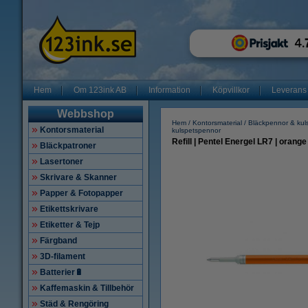
Hem
Om 123ink AB
Information
Köpvillkor
Leverans
Webbshop
Hem
Kontorsmaterial
Bläckpennor & kul
Kontorsmaterial
kulspetspennor
Refill | Pentel Energel LR7 | orange
Bläckpatroner
Lasertoner
Skrivare & Skanner
Papper & Fotopapper
Etikettskrivare
Etiketter & Tejp
Färgband
3D-filament
Batterier🔋
Kaffemaskin & Tillbehör
Städ & Rengöring