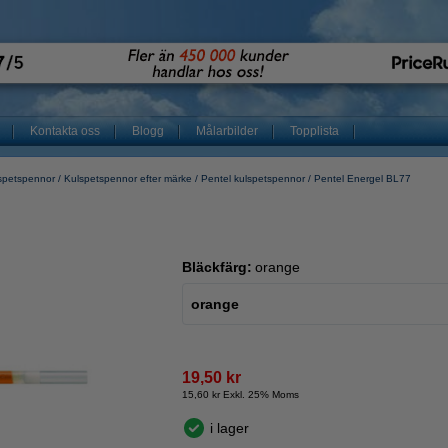
Kontakta oss
Blogg
Målarbilder
Topplista
spetspennor
Kulspetspennor efter märke
Pentel kulspetspennor
Pentel Energel BL77
Bläckfärg:
orange
orange
19,50 kr
15,60 kr Exkl. 25% Moms
i lager