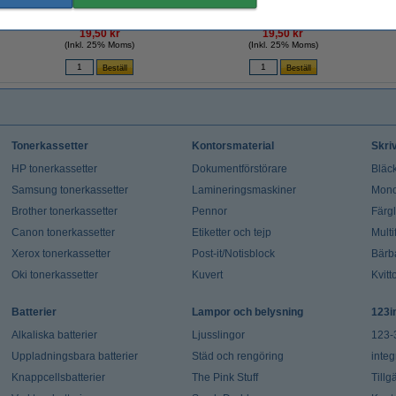
19,50 kr
19,50 kr
(Inkl. 25% Moms)
(Inkl. 25% Moms)
Tonerkassetter
Kontorsmaterial
Skri
HP tonerkassetter
Dokumentförstörare
Bläck
Samsung tonerkassetter
Lamineringsmaskiner
Mono
Brother tonerkassetter
Pennor
Färg
Canon tonerkassetter
Etiketter och tejp
Multi
Xerox tonerkassetter
Post-it/Notisblock
Bärb
Oki tonerkassetter
Kuvert
Kvitt
Batterier
Lampor och belysning
123i
Alkaliska batterier
Ljusslingor
123-
Uppladningsbara batterier
Städ och rengöring
integ
Knappcellsbatterier
The Pink Stuff
Tillg