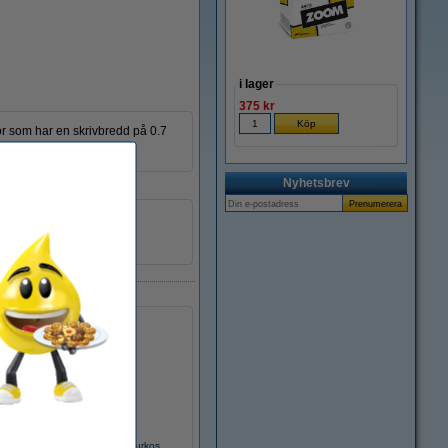
i lager
375 kr
or som har en skrivbredd på 0.7
Nyhetsbrev
1 st
210121
Refill | Pentel Energel LR7 | turkos