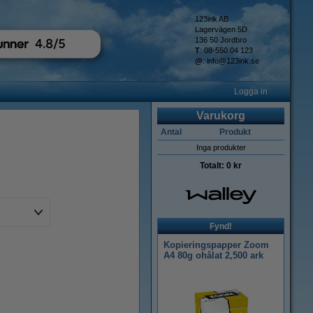
123ink AB
Lagervägen 5D
136 50 Jordbro
T
: 08-550 04 123
@
:
info@123ink.se
Logga in
Varukorg
Antal
Produkt
Inga produkter
Totalt:
0 kr
Fynd!
Kopieringspapper Zoom
A4 80g ohålat 2,500 ark