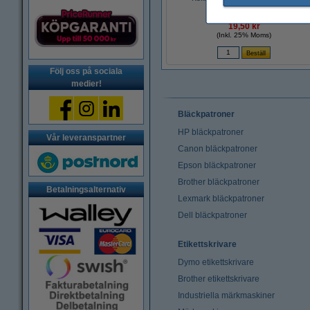
19,50 kr
(Inkl. 25% Moms)
Följ oss på sociala
medier!
Bläckpatroner
HP bläckpatroner
Vår leveranspartner
Canon bläckpatroner
Epson bläckpatroner
Brother bläckpatroner
Betalningsalternativ
Lexmark bläckpatroner
Dell bläckpatroner
Etikettskrivare
Dymo etikettskrivare
Brother etikettskrivare
Industriella märkmaskiner