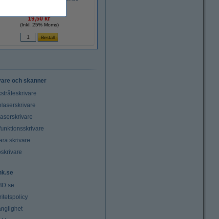
19,50 kr
(Inkl. 25% Moms)
vare och skanner
stråleskrivare
laserskrivare
laserskrivare
funktionsskrivare
ara skrivare
oskrivare
nk.se
3D.se
ritetspolicy
änglighet