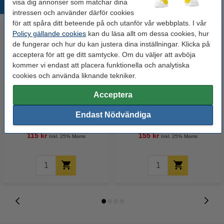
visa dig annonser som matchar dina
Populära produkter
intressen och använder därför cookies
för att spåra ditt beteende på och utanför vår webbplats. I vår
Policy gällande cookies
kan du läsa allt om dessa cookies, hur
de fungerar och hur du kan justera dina inställningar. Klicka på
acceptera för att ge ditt samtycke. Om du väljer att avböja
kommer vi endast att placera funktionella och analytiska
cookies och använda liknande tekniker.
Acceptera
Kopieringspapper A4 120g |
Kopieringspapper A4 160g |
Pro-Design | 250 ark
Pro-Design | 250 ark
Endast Nödvändiga
115 kr
155 kr
Inkl. 25% Moms
Inkl. 25% Moms