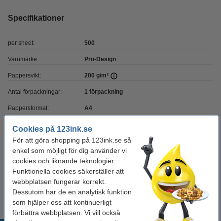
Specifikationer
per sheet:
500
Varumärke:
Pro-Design
Pappersvikt:
200 g/m²
Antal förpackningar:
1 förpackning
Pappersformat:
A4
Antal ark:
250 ark
Cookies på 123ink.se
För att göra shopping på 123ink.se så
enkel som möjligt för dig använder vi
Behöver du fler?
cookies och liknande teknologier.
Funktionella cookies säkerställer att
Köp
1.000 ark
för endast
webbplatsen fungerar korrekt.
850 kr
Dessutom har de en analytisk funktion
som hjälper oss att kontinuerligt
förbättra webbplatsen. Vi vill också