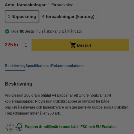
Antal förpackningar:
1 förpackning
1 förpackning
4 förpackningar (kartong)
i lager
Beställ nu så skickar vi på måndag!
225 kr
Beställ
Beskrivning
Specifikationer
Rekommendationer
Beskrivning
Pro-Design 200 gram
ohålat
A4 papper är ett tyngre högkvalitativt
kopieringspapper. ProDesign utskriftspapper är lämpligt för både
bläckstråleskrivare och laserskrivare och ger perfekta dubbelsidiga utskrifter.
Förpackningen innehåller 250 ark.
Pappret är miljömärkt med både FSC och EU Ecolabel.