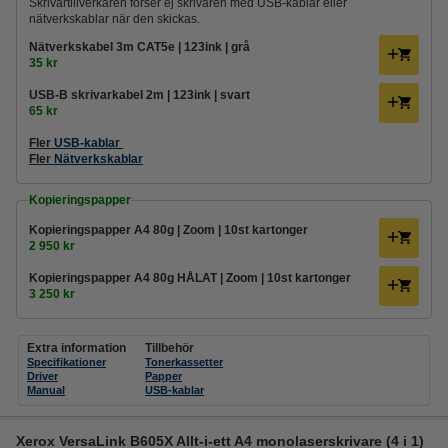
Skrivartillverkaren förser ej skrivaren med USB-kablar eller
nätverkskablar när den skickas.
Nätverkskabel 3m CAT5e | 123ink | grå
35 kr
USB-B skrivarkabel 2m | 123ink | svart
65 kr
Fler
USB-kablar
Fler
Nätverkskablar
Kopieringspapper
Kopieringspapper A4 80g | Zoom | 10st kartonger
2 950 kr
Kopieringspapper A4 80g HÅLAT | Zoom | 10st kartonger
3 250 kr
Extra information
Tillbehör
Specifikationer
Tonerkassetter
Driver
Papper
Manual
USB-kablar
Xerox VersaLink B605X Allt-i-ett A4 monolaserskrivare (4 i 1)