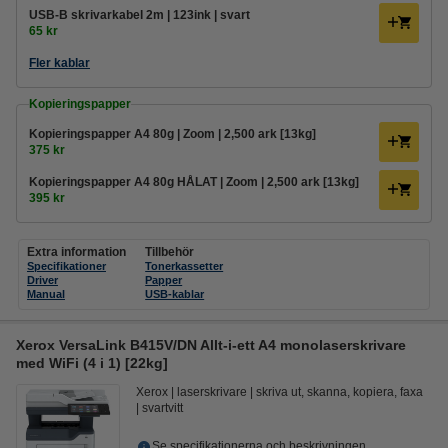
USB-B skrivarkabel 2m | 123ink | svart
65 kr
Fler kablar
Kopieringspapper
Kopieringspapper A4 80g | Zoom | 2,500 ark [13kg]
375 kr
Kopieringspapper A4 80g HÅLAT | Zoom | 2,500 ark [13kg]
395 kr
Extra information
Tillbehör
Specifikationer
Tonerkassetter
Driver
Papper
Manual
USB-kablar
Xerox VersaLink B415V/DN Allt-i-ett A4 monolaserskrivare
med WiFi (4 i 1) [22kg]
Xerox
laserskrivare
skriva ut, skanna, kopiera, faxa
svartvitt
Se specifikationerna och beskrivningen