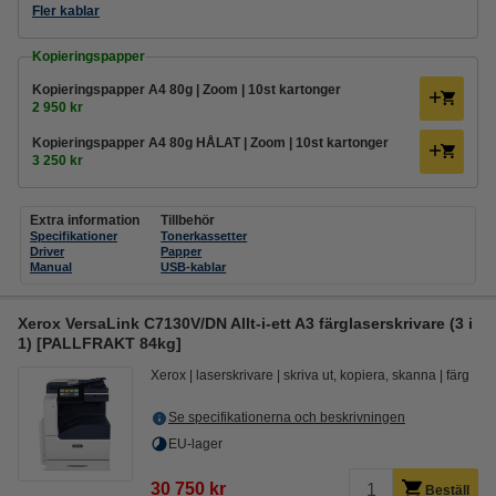
Fler kablar
Kopieringspapper
Kopieringspapper A4 80g | Zoom | 10st kartonger
2 950 kr
Kopieringspapper A4 80g HÅLAT | Zoom | 10st kartonger
3 250 kr
Extra information
Tillbehör
Specifikationer
Tonerkassetter
Driver
Papper
Manual
USB-kablar
Xerox VersaLink C7130V/DN Allt-i-ett A3 färglaserskrivare (3 i
1) [PALLFRAKT 84kg]
Xerox
laserskrivare
skriva ut, kopiera, skanna
färg
Se specifikationerna och beskrivningen
EU-lager
30 750 kr
Beställ