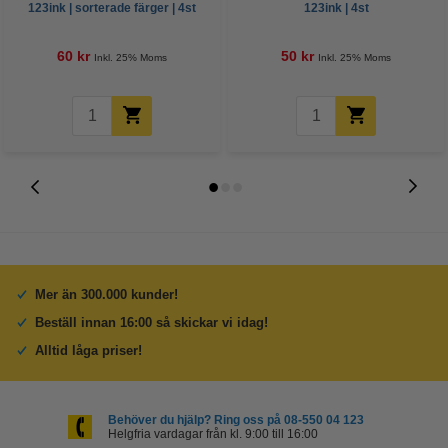
123ink | sorterade färger | 4st
123ink | 4st
60 kr
50 kr
Inkl. 25% Moms
Inkl. 25% Moms
Mer än 300.000 kunder!
Beställ innan 16:00 så skickar vi idag!
Alltid låga priser!
Behöver du hjälp? Ring oss på 08-550 04 123
Helgfria vardagar från kl. 9:00 till 16:00