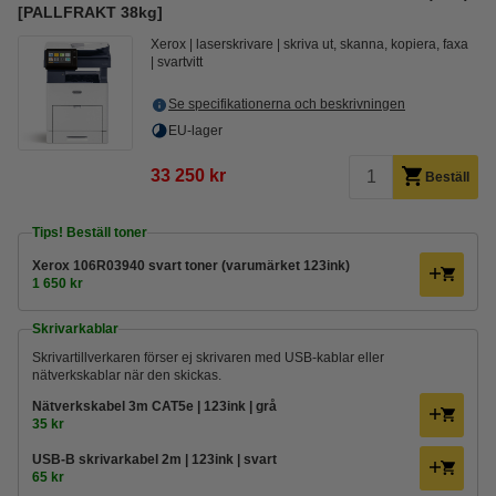
[PALLFRAKT 38kg]
Xerox
laserskrivare
skriva ut, skanna, kopiera, faxa
svartvitt
Se specifikationerna och beskrivningen
EU-lager
33 250 kr
Beställ
Tips! Beställ toner
Xerox 106R03940 svart toner (varumärket 123ink)
1 650 kr
Skrivarkablar
Skrivartillverkaren förser ej skrivaren med USB-kablar eller
nätverkskablar när den skickas.
Nätverkskabel 3m CAT5e | 123ink | grå
35 kr
USB-B skrivarkabel 2m | 123ink | svart
65 kr