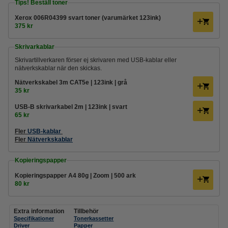
Tips! Beställ toner
Xerox 006R04399 svart toner (varumärket 123ink)
375 kr
Skrivarkablar
Skrivartillverkaren förser ej skrivaren med USB-kablar eller
nätverkskablar när den skickas.
Nätverkskabel 3m CAT5e | 123ink | grå
35 kr
USB-B skrivarkabel 2m | 123ink | svart
65 kr
Fler
USB-kablar
Fler
Nätverkskablar
Kopieringspapper
Kopieringspapper A4 80g | Zoom | 500 ark
80 kr
Extra information
Tillbehör
Specifikationer
Tonerkassetter
Driver
Papper