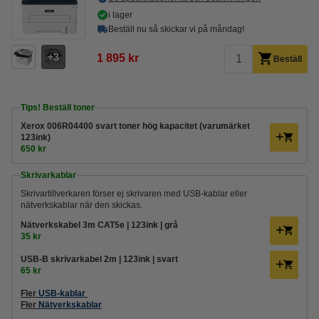
i lager
Beställ nu så skickar vi på måndag!
3
1 895 kr
Beställ
Tips! Beställ toner
Xerox 006R04400 svart toner hög kapacitet (varumärket
123ink)
650 kr
Skrivarkablar
Skrivartillverkaren förser ej skrivaren med USB-kablar eller
nätverkskablar när den skickas.
Nätverkskabel 3m CAT5e | 123ink | grå
35 kr
USB-B skrivarkabel 2m | 123ink | svart
65 kr
Fler
USB-kablar
Fler
Nätverkskablar