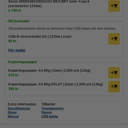
Xerox 006R04823/20/21/22 BK/C/M/Y toner 4-pack
(varumärket 123ink)
2 700 kr
Skrivarkabel
Skrivartillverkaren förser ej skrivaren med USB-kabel när den skickas.
USB-B skrivarkabel 2m | 123ink | svart
65 kr
Fler kablar
Kopieringspapper
Kopieringspapper A4 80g | Zoom | 2,500 ark [13kg]
375 kr
Kopieringspapper A4 80g HÅLAT | Zoom | 2,500 ark [13kg]
395 kr
Extra information
Tillbehör
Specifikationer
Tonerkassetter
Driver
Papper
Manual
USB-kablar