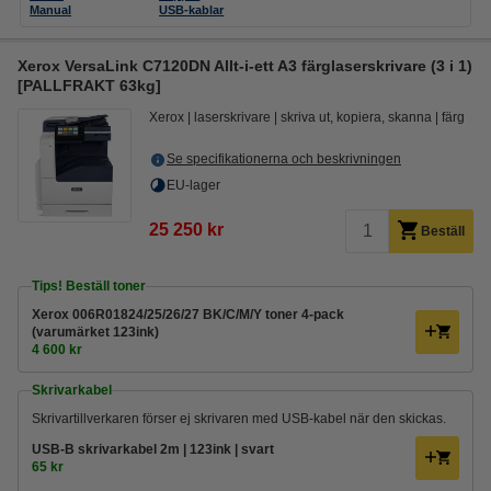
Manual
USB-kablar
Xerox VersaLink C7120DN Allt-i-ett A3 färglaserskrivare (3 i 1)
[PALLFRAKT 63kg]
Xerox
laserskrivare
skriva ut, kopiera, skanna
färg
Se specifikationerna och beskrivningen
EU-lager
25 250 kr
Beställ
Tips! Beställ toner
Xerox 006R01824/25/26/27 BK/C/M/Y toner 4-pack
(varumärket 123ink)
4 600 kr
Skrivarkabel
Skrivartillverkaren förser ej skrivaren med USB-kabel när den skickas.
USB-B skrivarkabel 2m | 123ink | svart
65 kr