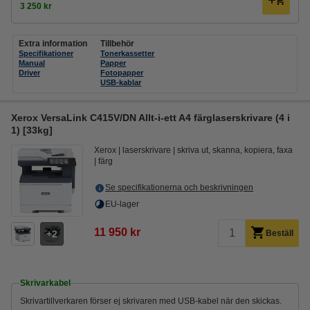
3 250 kr
Extra information
Tillbehör
Specifikationer
Tonerkassetter
Manual
Papper
Driver
Fotopapper
USB-kablar
Xerox VersaLink C415V/DN Allt-i-ett A4 färglaserskrivare (4 i
1) [33kg]
Xerox
laserskrivare
skriva ut, skanna, kopiera, faxa
färg
Se specifikationerna och beskrivningen
EU-lager
11 950 kr
2
Beställ
Skrivarkabel
Skrivartillverkaren förser ej skrivaren med USB-kabel när den skickas.