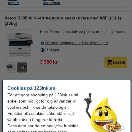
Manual
USB-kablar
Xerox B305 Allt-i-ett A4 monolaserskrivare med WiFi (3 i 1)
[13kg]
Hem
Xerox
laserskrivare
skriva ut, kopiera, skanna
Se specifikationerna och beskrivningen
EU-lager
3 350 kr
Beställ
2
Cookies på 123ink.se
Tips! Beställ toner
För att göra shopping på 123ink.se så
Xerox 006R04376 svart toner (varumärket 123ink)
enkel som möjligt för dig använder vi
650 kr
cookies och liknande teknologier.
Funktionella cookies säkerställer att
Skrivarkabel
webbplatsen fungerar korrekt.
Skrivartillverkaren förser ej skrivaren med USB-kabel när den skickas.
Dessutom har de en analytisk funktion
USB-B skrivarkabel 2m | 123ink | svart