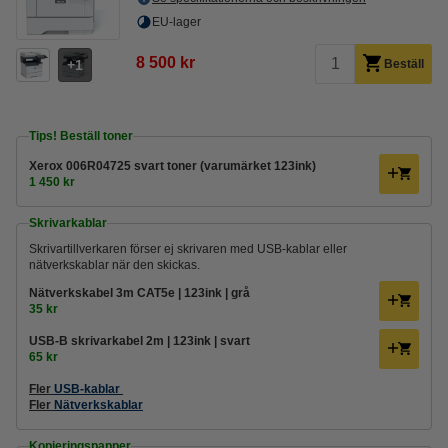
EU-lager
8 500 kr
1
Beställ
Tips! Beställ toner
Xerox 006R04725 svart toner (varumärket 123ink)
1 450 kr
Skrivarkablar
Skrivartillverkaren förser ej skrivaren med USB-kablar eller
nätverkskablar när den skickas.
Nätverkskabel 3m CAT5e | 123ink | grå
35 kr
USB-B skrivarkabel 2m | 123ink | svart
65 kr
Fler
USB-kablar
Fler
Nätverkskablar
Kopieringspapper