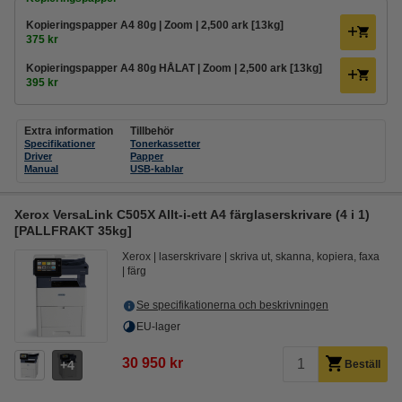
Kopieringspapper A4 80g | Zoom | 2,500 ark [13kg]
375 kr
Kopieringspapper A4 80g HÅLAT | Zoom | 2,500 ark [13kg]
395 kr
Extra information
Tillbehör
Specifikationer
Tonerkassetter
Driver
Papper
Manual
USB-kablar
Xerox VersaLink C505X Allt-i-ett A4 färglaserskrivare (4 i 1)
[PALLFRAKT 35kg]
Xerox
laserskrivare
skriva ut, skanna, kopiera, faxa
färg
Se specifikationerna och beskrivningen
EU-lager
30 950 kr
4
Beställ