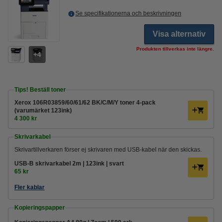
Se specifikationerna och beskrivningen
Visa alternativ
Produkten tillverkas inte längre.
4
Tips! Beställ toner
Xerox 106R03859/60/61/62 BK/C/M/Y toner 4-pack
(varumärket 123ink)
4 300 kr
Skrivarkabel
Skrivartillverkaren förser ej skrivaren med USB-kabel när den skickas.
USB-B skrivarkabel 2m | 123ink | svart
65 kr
Fler kablar
Kopieringspapper