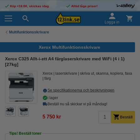
Köp <16:00, skickas idag
Alltid låga priser!
Logga in
Multifunktionsskrivare
Xerox Multifunktionsskrivare
Xerox C325 Allt-i-ett A4 färglaserskrivare med WiFi (4 i 1)
[27kg]
Xerox
laserskrivare
skriva ut, skanna, kopiera, faxa
färg
Se specifikationerna och beskrivningen
i lager
Beställ nu så skickar vi på måndag!
5 750 kr
Beställ
Tips! Beställ toner