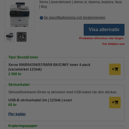
Xerox
laserskrivare
skriva ut, skanna, kopiera, faxa
färg
Se specifikationerna och beskrivningen
Visa alternativ
3
Produkten tillverkas inte längre.
För tillfället slut
Tips! Beställ toner
Xerox 006R04356/57/58/59 BK/C/M/Y toner 4-pack
(varumärket 123ink)
2 500 kr
Skrivarkabel
Skrivartillverkaren förser ej skrivaren med USB-kabel när den skickas.
USB-B skrivarkabel 2m | 123ink | svart
65 kr
Fler kablar
Kopieringspapper