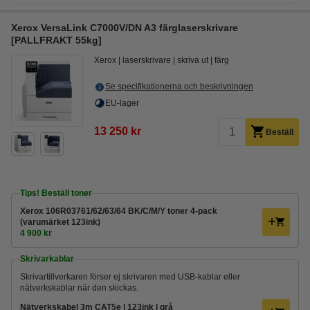
Xerox VersaLink C7000V/DN A3 färglaserskrivare
[PALLFRAKT 55kg]
Xerox
laserskrivare
skriva ut
färg
Se specifikationerna och beskrivningen
EU-lager
13 250 kr
Beställ
Tips! Beställ toner
Xerox 106R03761/62/63/64 BK/C/M/Y toner 4-pack
(varumärket 123ink)
4 900 kr
Skrivarkablar
Skrivartillverkaren förser ej skrivaren med USB-kablar eller
nätverkskablar när den skickas.
Nätverkskabel 3m CAT5e | 123ink | grå