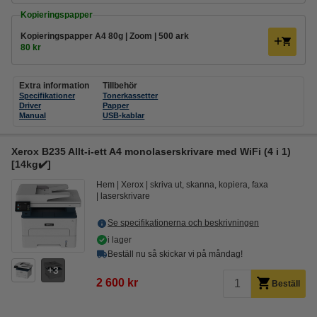
Kopieringspapper
Kopieringspapper A4 80g | Zoom | 500 ark
80 kr
Extra information
Tillbehör
Specifikationer
Tonerkassetter
Driver
Papper
Manual
USB-kablar
Xerox B235 Allt-i-ett A4 monolaserskrivare med WiFi (4 i 1)
[14kg✔️]
Hem
Xerox
skriva ut, skanna, kopiera, faxa
laserskrivare
Se specifikationerna och beskrivningen
i lager
Beställ nu så skickar vi på måndag!
3
2 600 kr
Beställ