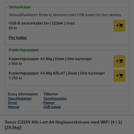
Skrivarkabel
Skrivartillverkaren förser ej skrivaren med USB-kabel när den skickas.
USB-B skrivarkabel 2m | 123ink | svart
65 kr
Fler kablar
Kopieringspapper
Kopieringspapper A4 80g | Zoom | 10st kartonger
2 950 kr
Kopieringspapper A4 80g HÅLAT | Zoom | 10st kartonger
3 250 kr
Extra information
Tillbehör
Specifikationer
Tonerkassetter
Driver
Papper
Manual
USB-kablar
Xerox C315V Allt-i-ett A4 färglaserskrivare med WiFi (4 i 1)
[29,5kg]