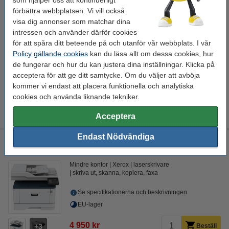
som hjälper oss att kontinuerligt
65 kr
förbättra webbplatsen. Vi vill också
visa dig annonser som matchar dina
Fler kablar
intressen och använder därför cookies
Kopieringspapper
för att spåra ditt beteende på och utanför vår webbplats. I vår
Policy gällande cookies
kan du läsa allt om dessa cookies, hur
Kopieringspapper A4 80g | Zoom | 500 ark
de fungerar och hur du kan justera dina inställningar. Klicka på
80 kr
acceptera för att ge ditt samtycke. Om du väljer att avböja
kommer vi endast att placera funktionella och analytiska
Extra information
Tillbehör
cookies och använda liknande tekniker.
Specifikationer
Tonerkassetter
Manual
Papper
Driver
USB-kablar
Acceptera
Endast Nödvändiga
Xerox B315 Allt-i-ett A4 monolaserskrivare med WiFi (4 i 1)
[15kg]
Mindre kontor
Xerox
laserskrivare
skriva ut, skanna, kopiera, faxa
Se specifikationerna och beskrivningen
EU-lager
4 950 kr
3
Beställ