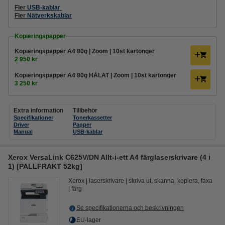
Fler
USB-kablar
Fler
Nätverkskablar
Kopieringspapper
Kopieringspapper A4 80g | Zoom | 10st kartonger
2 950 kr
Kopieringspapper A4 80g HÅLAT | Zoom | 10st kartonger
3 250 kr
Extra information
Tillbehör
Specifikationer
Tonerkassetter
Driver
Papper
Manual
USB-kablar
Xerox VersaLink C625V/DN Allt-i-ett A4 färglaserskrivare (4 i
1) [PALLFRAKT 52kg]
Xerox
laserskrivare
skriva ut, skanna, kopiera, faxa
färg
Se specifikationerna och beskrivningen
EU-lager