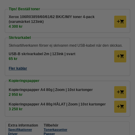
Tips! Beställ toner
Xerox 106R03859/60/61/62 BK/C/M/Y toner 4-pack
(varumärket 123ink)
4 300 kr
Skrivarkabel
Skrivartillverkaren förser ej skrivaren med USB-kabel när den skickas.
USB-B skrivarkabel 2m | 123ink | svart
65 kr
Fler kablar
Kopieringspapper
Kopieringspapper A4 80g | Zoom | 10st kartonger
2 950 kr
Kopieringspapper A4 80g HÅLAT | Zoom | 10st kartonger
3 250 kr
Extra information
Tillbehör
Specifikationer
Tonerkassetter
Driver
Papper