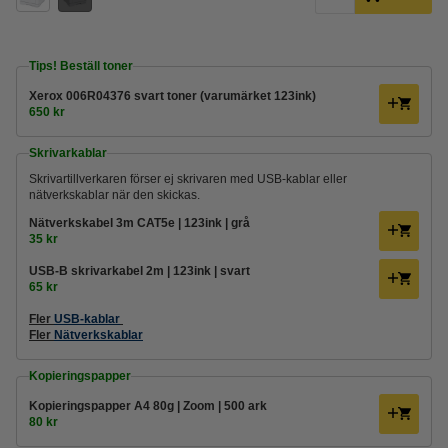
Tips! Beställ toner
Xerox 006R04376 svart toner (varumärket 123ink)
650 kr
Skrivarkablar
Skrivartillverkaren förser ej skrivaren med USB-kablar eller
nätverkskablar när den skickas.
Nätverkskabel 3m CAT5e | 123ink | grå
35 kr
USB-B skrivarkabel 2m | 123ink | svart
65 kr
Fler
USB-kablar
Fler
Nätverkskablar
Kopieringspapper
Kopieringspapper A4 80g | Zoom | 500 ark
80 kr