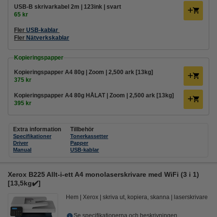
USB-B skrivarkabel 2m | 123ink | svart
65 kr
Fler
USB-kablar
Fler
Nätverkskablar
Kopieringspapper
Kopieringspapper A4 80g | Zoom | 2,500 ark [13kg]
375 kr
Kopieringspapper A4 80g HÅLAT | Zoom | 2,500 ark [13kg]
395 kr
Extra information
Tillbehör
Specifikationer
Tonerkassetter
Driver
Papper
Manual
USB-kablar
Xerox B225 Allt-i-ett A4 monolaserskrivare med WiFi (3 i 1)
[13,5kg✔️]
Hem
Xerox
skriva ut, kopiera, skanna
laserskrivare
Se specifikationerna och beskrivningen