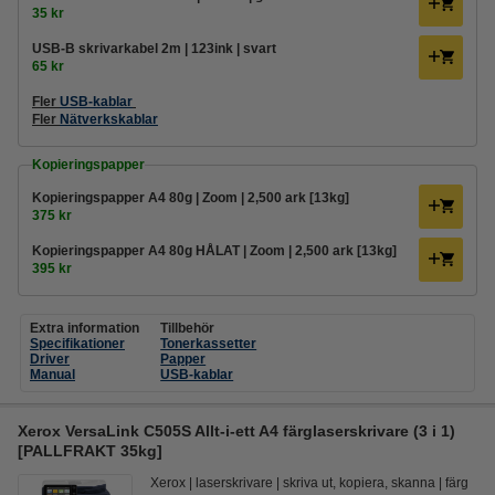
35 kr
USB-B skrivarkabel 2m | 123ink | svart
65 kr
Fler
USB-kablar
Fler
Nätverkskablar
Kopieringspapper
Kopieringspapper A4 80g | Zoom | 2,500 ark [13kg]
375 kr
Kopieringspapper A4 80g HÅLAT | Zoom | 2,500 ark [13kg]
395 kr
Extra information
Tillbehör
Specifikationer
Tonerkassetter
Driver
Papper
Manual
USB-kablar
Xerox VersaLink C505S Allt-i-ett A4 färglaserskrivare (3 i 1)
[PALLFRAKT 35kg]
Xerox
laserskrivare
skriva ut, kopiera, skanna
färg