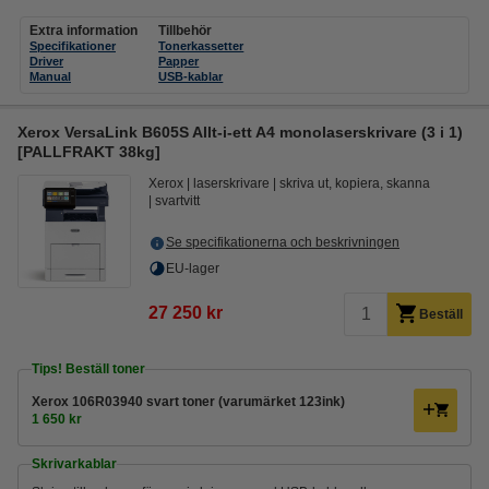
Extra information
Tillbehör
Specifikationer
Tonerkassetter
Driver
Papper
Manual
USB-kablar
Xerox VersaLink B605S Allt-i-ett A4 monolaserskrivare (3 i 1)
[PALLFRAKT 38kg]
Xerox
laserskrivare
skriva ut, kopiera, skanna
svartvitt
Se specifikationerna och beskrivningen
EU-lager
27 250 kr
Beställ
Tips! Beställ toner
Xerox 106R03940 svart toner (varumärket 123ink)
1 650 kr
Skrivarkablar