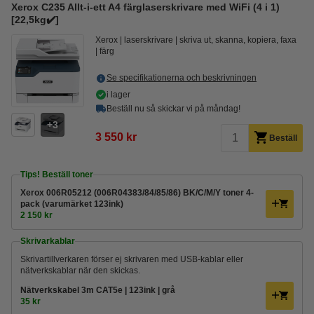
Xerox C235 Allt-i-ett A4 färglaserskrivare med WiFi (4 i 1)
[22,5kg✔️]
Xerox
laserskrivare
skriva ut, skanna, kopiera, faxa
färg
Se specifikationerna och beskrivningen
i lager
Beställ nu så skickar vi på måndag!
3
3 550 kr
Beställ
Tips! Beställ toner
Xerox 006R05212 (006R04383/84/85/86) BK/C/M/Y toner 4-
pack (varumärket 123ink)
2 150 kr
Skrivarkablar
Skrivartillverkaren förser ej skrivaren med USB-kablar eller
nätverkskablar när den skickas.
Nätverkskabel 3m CAT5e | 123ink | grå
35 kr