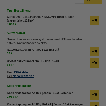
Tips! Beställ toner
Xerox 006R01824/25/26/27 BK/C/M/Y toner 4-pack
(varumärket 123ink)
4 600 kr
Skrivarkablar
Skrivartillverkaren förser ej skrivaren med USB-kablar eller
nätverkskablar när den skickas.
Nätverkskabel 3m CAT5e | 123ink | grå
35 kr
USB-B skrivarkabel 2m | 123ink | svart
65 kr
Fler
USB-kablar
Fler
Nätverkskablar
Kopieringspapper
Kopieringspapper A4 80g | Zoom | 10st kartonger
2 950 kr
Kopieringspapper A4 80g HÅLAT | Zoom | 10st kartonger