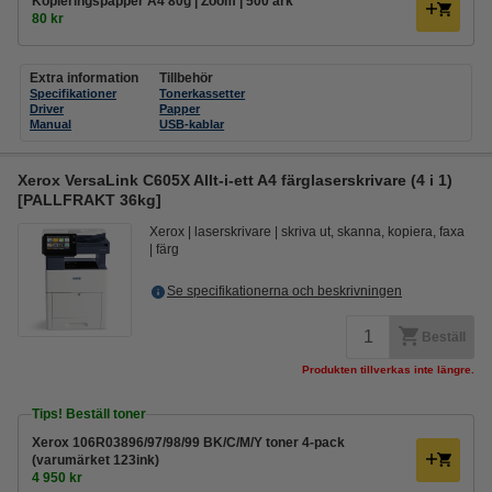
Kopieringspapper A4 80g | Zoom | 500 ark
80 kr
Extra information
Tillbehör
Specifikationer
Tonerkassetter
Driver
Papper
Manual
USB-kablar
Xerox VersaLink C605X Allt-i-ett A4 färglaserskrivare (4 i 1)
[PALLFRAKT 36kg]
Xerox
laserskrivare
skriva ut, skanna, kopiera, faxa
färg
Se specifikationerna och beskrivningen
Beställ
Produkten tillverkas inte längre.
Tips! Beställ toner
Xerox 106R03896/97/98/99 BK/C/M/Y toner 4-pack
(varumärket 123ink)
4 950 kr