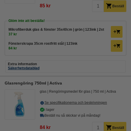
85 kr
Beställ
Glöm inte att beställa!
Mikrofiberduk glas & fönster 35x40cm | grön | 123ink | 2st
37 kr
Fönsterskrapa 35cm rostfritt stål | 123ink
84 kr
Extra information
Säkerhetsdatablad
Glasrengöring 750ml | Activa
glas
Rengöringsmedel för glas
750 ml
Activa
Se specifikationerna och beskrivningen
i lager
Beställ nu så skickar vi på måndag!
84 kr
Beställ