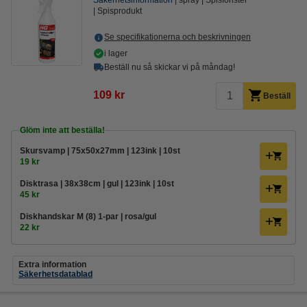
Säkerhetsinformation
spray
Spisfönster
Spisprodukt
Se specifikationerna och beskrivningen
i lager
Beställ nu så skickar vi på måndag!
109 kr
Beställ
Glöm inte att beställa!
Skursvamp | 75x50x27mm | 123ink | 10st
19 kr
Disktrasa | 38x38cm | gul | 123ink | 10st
45 kr
Diskhandskar M (8) 1-par | rosa/gul
22 kr
Extra information
Säkerhetsdatablad