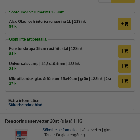
Spara med varumärket 123ink!
Alco Glas- och interiörrengöring 1L | 123ink
89 kr
Glöm inte att beställa!
Fönsterskrapa 35cm rostfritt stål | 123ink
84 kr
Universalsvamp | 14,2x10,9mm | 123ink
24 kr
Mikrofiberduk glas & fönster 35x40cm | grön | 123ink | 2st
37 kr
Extra information
Säkerhetsdatablad
Rengöringsservetter 20st (glas) | HG
Säkerhetsinformation
våtservetter
glas
Torkar för glasrengöring