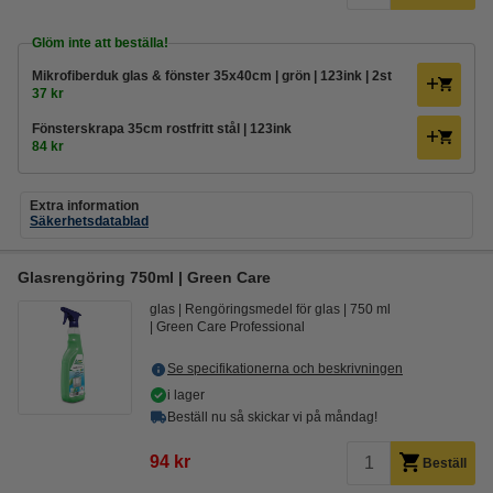
Glöm inte att beställa!
Mikrofiberduk glas & fönster 35x40cm | grön | 123ink | 2st
37 kr
Fönsterskrapa 35cm rostfritt stål | 123ink
84 kr
Extra information
Säkerhetsdatablad
Glasrengöring 750ml | Green Care
glas
Rengöringsmedel för glas
750 ml
Green Care Professional
Se specifikationerna och beskrivningen
i lager
Beställ nu så skickar vi på måndag!
94 kr
Beställ