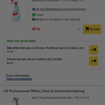
glasrengöringsmedel
750 ml
Ajax
1 st
Se specifikationerna och beskrivningen
i lager
Beställ nu så skickar vi på måndag!
40 kr
Beställ
Glöm inte att beställa!
Mikrofiberduk glas & fönster 35x40cm | grön | 123ink | 2st
37 kr
Fönsterskrapa 35cm rostfritt stål | 123ink
84 kr
Extra information
Säkerhetsdatablad
Cif Professional 750ml | Glas & Universalrengöring
glas
Rengöringsmedel för glas
750 ml
Cif