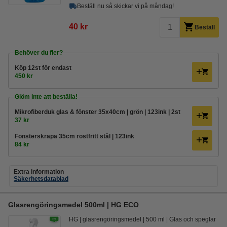
Beställ nu så skickar vi på måndag!
40 kr
Beställ
Behöver du fler?
Köp
12st
för endast
450 kr
Glöm inte att beställa!
Mikrofiberduk glas & fönster 35x40cm | grön | 123ink | 2st
37 kr
Fönsterskrapa 35cm rostfritt stål | 123ink
84 kr
Extra information
Säkerhetsdatablad
Glasrengöringsmedel 500ml | HG ECO
HG
glasrengöringsmedel
500 ml
Glas och speglar