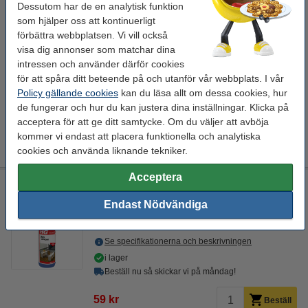
Glöm inte att beställa!
Dessutom har de en analytisk funktion
som hjälper oss att kontinuerligt
Mikrofiberduk glas & fönster 35x40cm | grön | 123ink | 2st
förbättra webbplatsen. Vi vill också
37 kr
visa dig annonser som matchar dina
Fönsterskrapa 35cm rostfritt stål | 123ink
intressen och använder därför cookies
84 kr
för att spåra ditt beteende på och utanför vår webbplats. I vår
Nitrilhandskar M (8) | puderfria | svart | 100st | hy@pro
Policy gällande cookies
kan du läsa allt om dessa cookies, hur
115 kr
de fungerar och hur du kan justera dina inställningar. Klicka på
acceptera för att ge ditt samtycke. Om du väljer att avböja
kommer vi endast att placera funktionella och analytiska
Extra information
Säkerhetsdatablad
cookies och använda liknande tekniker.
Acceptera
Rengöringsspray 500ml (glas & spegel) | HG
Endast Nödvändiga
Säkerhetsinformation
spray
Glas och speglar
glasrengöringsmedel
Se specifikationerna och beskrivningen
i lager
Beställ nu så skickar vi på måndag!
59 kr
Beställ