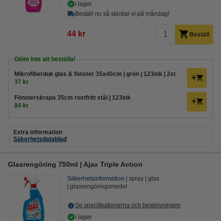
i lager
Beställ nu så skickar vi på måndag!
44 kr
Beställ
Glöm inte att beställa!
Mikrofiberduk glas & fönster 35x40cm | grön | 123ink | 2st
37 kr
Fönsterskrapa 35cm rostfritt stål | 123ink
84 kr
Extra information
Säkerhetsdatablad
Glasrengöring 750ml | Ajax Triple Action
Säkerhetsinformation
spray
glas
glasrengöringsmedel
Se specifikationerna och beskrivningen
i lager