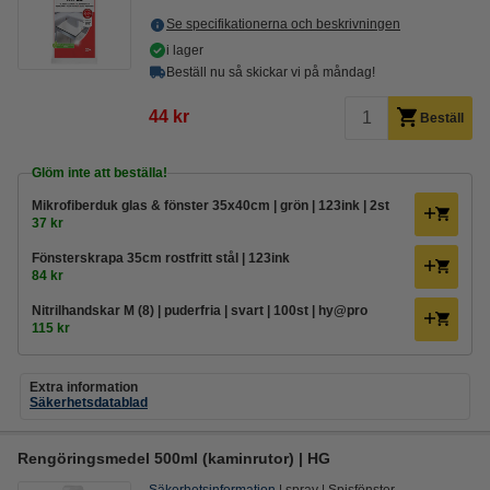
Se specifikationerna och beskrivningen
i lager
Beställ nu så skickar vi på måndag!
44 kr
Beställ
Glöm inte att beställa!
Mikrofiberduk glas & fönster 35x40cm | grön | 123ink | 2st
37 kr
Fönsterskrapa 35cm rostfritt stål | 123ink
84 kr
Nitrilhandskar M (8) | puderfria | svart | 100st | hy@pro
115 kr
Extra information
Säkerhetsdatablad
Rengöringsmedel 500ml (kaminrutor) | HG