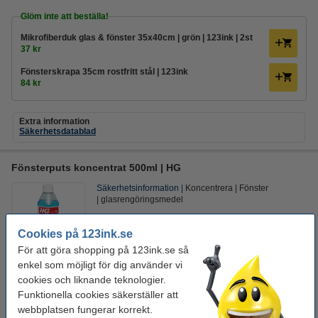
Glöm inte att beställa!
Mikrofiberduk glas & fönster 35x40cm | grön | 123ink | 2st
37 kr
Fönsterskrapa 35cm rostfritt stål | 123ink
84 kr
Extra information
Säkerhetsdatablad
Fönsterputs koncentrat 500ml | HG
Säkerhetsinformation
Koncentrera
Fönster
glasrengöringsmedel
Se specifikationerna och beskrivningen
Cookies på 123ink.se
i lager
För att göra shopping på 123ink.se så
Beställ nu så skickar vi på måndag!
enkel som möjligt för dig använder vi
cookies och liknande teknologier.
74 kr
Beställ
Funktionella cookies säkerställer att
webbplatsen fungerar korrekt.