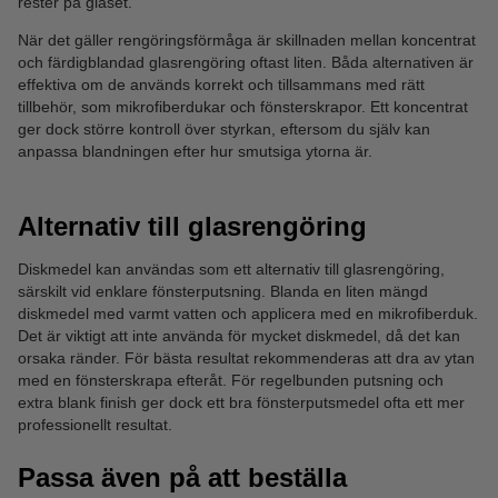
rester på glaset.
När det gäller rengöringsförmåga är skillnaden mellan koncentrat
och färdigblandad glasrengöring oftast liten. Båda alternativen är
effektiva om de används korrekt och tillsammans med rätt
tillbehör, som mikrofiberdukar och fönsterskrapor. Ett koncentrat
ger dock större kontroll över styrkan, eftersom du själv kan
anpassa blandningen efter hur smutsiga ytorna är.
Alternativ till glasrengöring
Diskmedel kan användas som ett alternativ till glasrengöring,
särskilt vid enklare fönsterputsning. Blanda en liten mängd
diskmedel med varmt vatten och applicera med en mikrofiberduk.
Det är viktigt att inte använda för mycket diskmedel, då det kan
orsaka ränder. För bästa resultat rekommenderas att dra av ytan
med en fönsterskrapa efteråt. För regelbunden putsning och
extra blank finish ger dock ett bra fönsterputsmedel ofta ett mer
professionellt resultat.
Passa även på att beställa