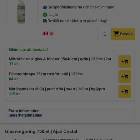
Se specifikationerna och beskrivningen
i lager
Beställ nu så skickar vi på måndag!
49 kr
Beställ
Glöm inte att beställa!
Mikrofiberduk glas & fönster 35x40cm | grön | 123ink | 2st
37 kr
Fönsterskrapa 35cm rostfritt stål | 123ink
84 kr
Nitrilhandskar M (8) | puderfria | svart | 100st | hy@pro
115 kr
Extra information
Säkerhetsdatablad
Glasrengöring 750ml | Ajax Cristal