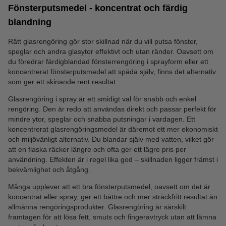
Fönsterputsmedel - koncentrat och färdig
blandning
Rätt glasrengöring gör stor skillnad när du vill putsa fönster,
speglar och andra glasytor effektivt och utan ränder. Oavsett om
du föredrar färdigblandad fönsterrengöring i sprayform eller ett
koncentrerat fönsterputsmedel att späda själv, finns det alternativ
som ger ett skinande rent resultat.
Glasrengöring i spray är ett smidigt val för snabb och enkel
rengöring. Den är redo att användas direkt och passar perfekt för
mindre ytor, speglar och snabba putsningar i vardagen. Ett
koncentrerat glasrengöringsmedel är däremot ett mer ekonomiskt
och miljövänligt alternativ. Du blandar själv med vatten, vilket gör
att en flaska räcker längre och ofta ger ett lägre pris per
användning. Effekten är i regel lika god – skillnaden ligger främst i
bekvämlighet och åtgång.
Många upplever att ett bra fönsterputsmedel, oavsett om det är
koncentrat eller spray, ger ett bättre och mer sträckfritt resultat än
allmänna rengöringsprodukter. Glasrengöring är särskilt
framtagen för att lösa fett, smuts och fingeravtryck utan att lämna