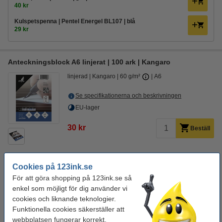
40 kr
Kulspetspenna | Pentel Energel BL107 | blå
29 kr
Anteckningsblock A6 linjerat | 100 ark | Kangaro
linjerad
Kangaro
60 g/m²
A6
Se specifikationerna och beskrivningen
EU-lager
30 kr
Beställ
Cookies på 123ink.se
Spara upp till
20%
med varumärket 123ink.
För att göra shopping på 123ink.se så
Anteckningsblock A6 linjerat | 100 ark | 123ink
enkel som möjligt för dig använder vi
24 kr
cookies och liknande teknologier.
Funktionella cookies säkerställer att
Tips! Köp med pennor!
webbplatsen fungerar korrekt.