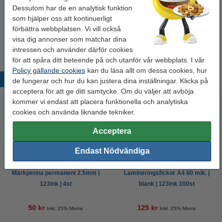
Dessutom har de en analytisk funktion
Bläckpenna | 123ink | gul | 10st
40 kr
som hjälper oss att kontinuerligt
förbättra webbplatsen. Vi vill också
Kulspetspenna | Pentel Energel BL107 | blå
visa dig annonser som matchar dina
29 kr
intressen och använder därför cookies
för att spåra ditt beteende på och utanför vår webbplats. I vår
Policy gällande cookies
kan du läsa allt om dessa cookies, hur
Populära produkter
de fungerar och hur du kan justera dina inställningar. Klicka på
acceptera för att ge ditt samtycke. Om du väljer att avböja
kommer vi endast att placera funktionella och analytiska
cookies och använda liknande tekniker.
Acceptera
Endast Nödvändiga
Märkpenna permanent 2.5mm |
Lamineringsfickor A4 80 mik. |
123ink | 4st
blank | 123ink 100st
50 kr
125 kr
Inkl. 25% Moms
Inkl. 25% Moms