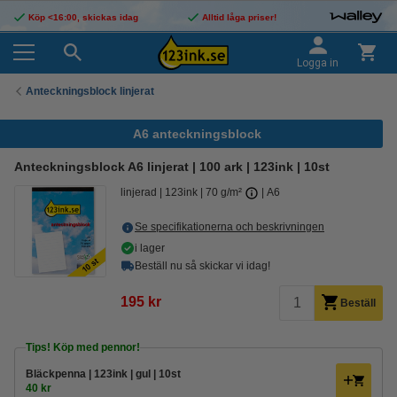
Köp <16:00, skickas idag
Alltid låga priser!
Logga in
Anteckningsblock linjerat
A6 anteckningsblock
Anteckningsblock A6 linjerat | 100 ark | 123ink | 10st
linjerad
123ink
70 g/m²
A6
Se specifikationerna och beskrivningen
i lager
Beställ nu så skickar vi idag!
195 kr
Beställ
Tips! Köp med pennor!
Bläckpenna | 123ink | gul | 10st
40 kr