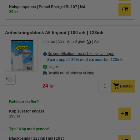
Kulspetspenna | Pentel Energel BL107 | blå
29 kr
Anteckningsblock A6 linjerat | 100 ark | 123ink
linjerad
123ink
70 g/m²
A6
Se specifikationerna och beskrivningen
Spara upp till
20%
med varumärket 123ink.
i lager
Beställ nu så skickar vi idag!
24 kr
Beställ
Behöver du fler?
Köp
10st
för endast
195 kr
Tips! Köp med pennor!
Bläckpenna | 123ink | gul | 10st