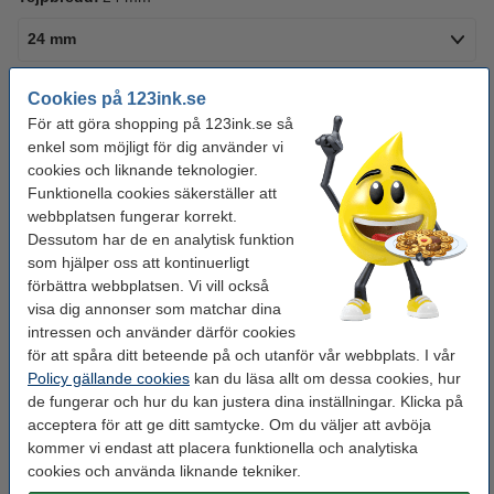
24 mm
Se specifikationerna och beskrivningen
Cookies på 123ink.se
Spara nästan
45%
med varumärket 123ink!
För att göra shopping på 123ink.se så
i lager
Beställ nu så skickar vi på måndag!
enkel som möjligt för dig använder vi
cookies och liknande teknologier.
130 kr
Beställ
Funktionella cookies säkerställer att
webbplatsen fungerar korrekt.
Dessutom har de en analytisk funktion
Behöver du fler?
som hjälper oss att kontinuerligt
förbättra webbplatsen. Vi vill också
Köp
10st
Brother för endast
visa dig annonser som matchar dina
1 200 kr
intressen och använder därför cookies
för att spåra ditt beteende på och utanför vår webbplats. I vår
Köp
5st
för endast
Policy gällande cookies
kan du läsa allt om dessa cookies, hur
600 kr
de fungerar och hur du kan justera dina inställningar. Klicka på
acceptera för att ge ditt samtycke. Om du väljer att avböja
kommer vi endast att placera funktionella och analytiska
Tips: Beställ multipack!
cookies och använda liknande tekniker.
Varumärket 123ink ersätter Brother TZe-