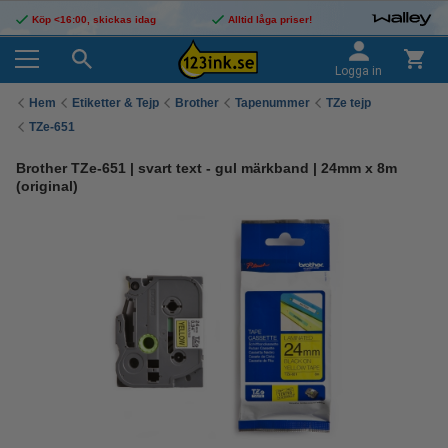
Köp <16:00, skickas idag
Alltid låga priser!
Logga in
Hem
Etiketter & Tejp
Brother
Tapenummer
TZe tejp
TZe-651
Brother TZe-651 | svart text - gul märkband | 24mm x 8m
(original)