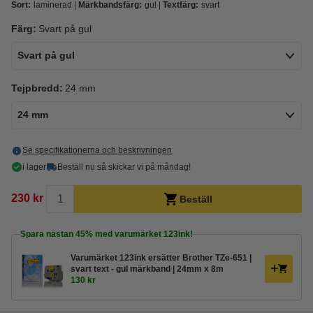
Sort:
laminerad
Märkbandsfärg:
gul
Textfärg:
svart
Färg:
Svart på gul
Svart på gul
Tejpbredd:
24 mm
24 mm
Se specifikationerna och beskrivningen
i lager
Beställ nu så skickar vi på måndag!
230 kr
Beställ
Spara nästan
45%
med varumärket 123ink!
Varumärket 123ink ersätter Brother TZe-651 |
svart text - gul märkband | 24mm x 8m
130 kr