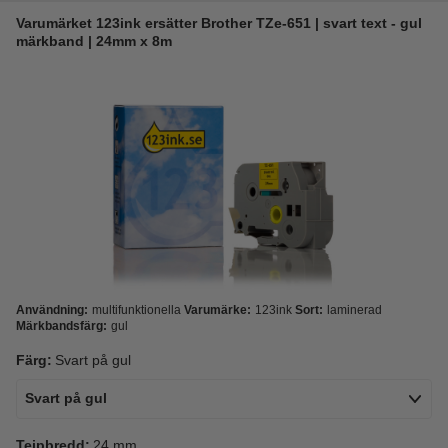
Varumärket 123ink ersätter Brother TZe-651 | svart text - gul
märkband | 24mm x 8m
Användning:
multifunktionella
Varumärke:
123ink
Sort:
laminerad
Märkbandsfärg:
gul
Färg:
Svart på gul
Svart på gul
Tejpbredd:
24 mm