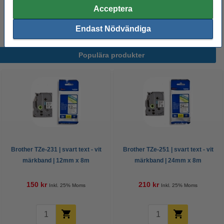
251+TZe-651+TZe-355 | svart/vit text -
Acceptera
vit/gul/svart märkband | 24mm x 8m | 3st
375 kr
Endast Nödvändiga
Populära produkter
Brother TZe-231 | svart text - vit
Brother TZe-251 | svart text - vit
märkband | 12mm x 8m
märkband | 24mm x 8m
(original)
(original)
150 kr
210 kr
Inkl. 25% Moms
Inkl. 25% Moms