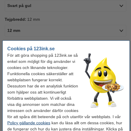
Svart på gul
Tejpbredd:
12 mm
12 mm
Tejplängd:
8 meter
Cookies på 123ink.se
För att göra shopping på 123ink.se så
4 meter
8 meter
enkel som möjligt för dig använder vi
cookies och liknande teknologier.
Se specifikationerna och beskrivningen
Funktionella cookies säkerställer att
Spara nästan
40%
med varumärket 123ink!
webbplatsen fungerar korrekt.
i lager
Beställ nu så skickar vi på måndag!
Dessutom har de en analytisk funktion
som hjälper oss att kontinuerligt
95 kr
Beställ
förbättra webbplatsen. Vi vill också
visa dig annonser som matchar dina
intressen och använder därför cookies
Behöver du fler?
för att spåra ditt beteende på och utanför vår webbplats. I vår
Policy gällande cookies
kan du läsa allt om dessa cookies, hur
Köp
10st
för endast
850 kr
de fungerar och hur du kan justera dina inställningar. Klicka på