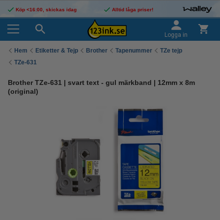
Köp <16:00, skickas idag
Alltid låga priser!
Logga in
Hem
Etiketter & Tejp
Brother
Tapenummer
TZe tejp
TZe-631
Brother TZe-631 | svart text - gul märkband | 12mm x 8m
(original)