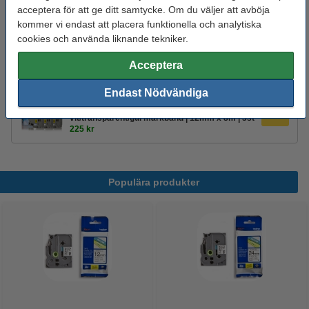
acceptera för att ge ditt samtycke. Om du väljer att avböja
kommer vi endast att placera funktionella och analytiska
Köp
5st
för endast
cookies och använda liknande tekniker.
425 kr
Acceptera
Tips: Beställ multipack!
Endast Nödvändiga
Varumärket 123ink ersätter Brother TZe-
231+TZe-131+TZe-631 | svart text -
vit/transparent/gul märkband | 12mm x 8m | 3st
225 kr
Populära produkter