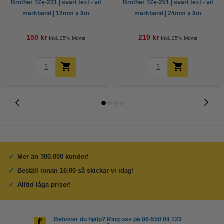
Brother TZe-231 | svart text - vit
Brother TZe-251 | svart text - vit
märkband | 12mm x 8m
märkband | 24mm x 8m
(original)
(original)
150 kr
210 kr
Inkl. 25% Moms
Inkl. 25% Moms
Mer än 300.000 kunder!
Beställ innan 16:00 så skickar vi idag!
Alltid låga priser!
Behöver du hjälp? Ring oss på 08-550 04 123