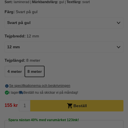
Sort:
laminerad
Märkbandsfärg:
gul
Textfärg:
svart
Färg:
Svart på gul
Svart på gul
Tejpbredd:
12 mm
12 mm
Tejplängd:
8 meter
4 meter
8 meter
Se specifikationerna och beskrivningen
i lager
Beställ nu så skickar vi på måndag!
155 kr
Beställ
Spara nästan
40%
med varumärket 123ink!