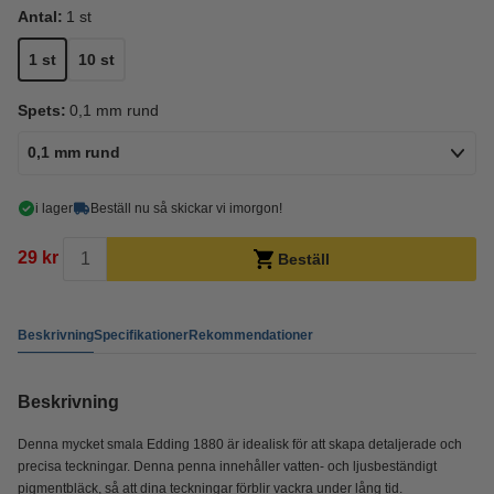
Antal:
1 st
1 st
10 st
Spets:
0,1 mm rund
0,1 mm rund
i lager
Beställ nu så skickar vi imorgon!
29 kr
Beställ
Beskrivning
Specifikationer
Rekommendationer
Beskrivning
Denna mycket smala Edding 1880 är idealisk för att skapa detaljerade och
precisa teckningar. Denna penna innehåller vatten- och ljusbeständigt
pigmentbläck, så att dina teckningar förblir vackra under lång tid.