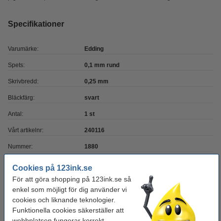
Specifikationer
Varumärke:
Edding
Spets:
0,1 mm rund
Skrivbredd:
0,25 mm
Bläckfärg:
svart
Antal:
1 st
Vårt artikelnr:
240116
Nummer:
1880
Cookies på 123ink.se
Behöver du fler?
För att göra shopping på 123ink.se så
enkel som möjligt för dig använder vi
Köp
10st
för endast
cookies och liknande teknologier.
195 kr
Funktionella cookies säkerställer att
webbplatsen fungerar korrekt.