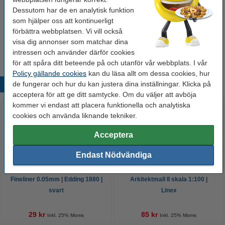
Glöm inte att beställa!
Dessutom har de en analytisk funktion
som hjälper oss att kontinuerligt
Millimeterblock A4 | 80g | 123ink | 25 ark
förbättra webbplatsen. Vi vill också
24 kr
visa dig annonser som matchar dina
intressen och använder därför cookies
för att spåra ditt beteende på och utanför vår webbplats. I vår
Policy gällande cookies
kan du läsa allt om dessa cookies, hur
de fungerar och hur du kan justera dina inställningar. Klicka på
Populära produkter
acceptera för att ge ditt samtycke. Om du väljer att avböja
kommer vi endast att placera funktionella och analytiska
cookies och använda liknande tekniker.
Acceptera
Endast Nödvändiga
Fineliner 0.05mm | Edding 1880 |
Arkitektmall II skala 1:100 |
svart
Linex
29 kr
85 kr
Inkl. 25% Moms
Inkl. 25% Moms