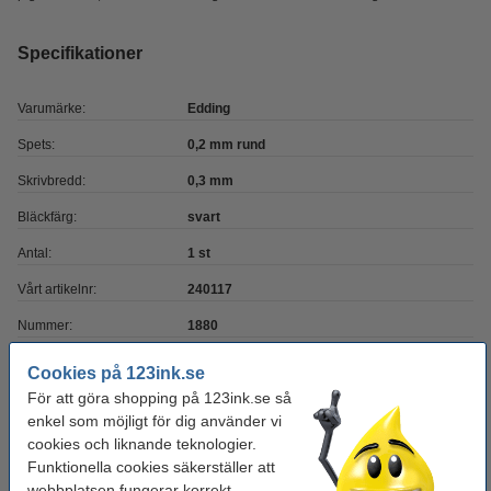
Specifikationer
Varumärke:
Edding
Spets:
0,2 mm rund
Skrivbredd:
0,3 mm
Bläckfärg:
svart
Antal:
1 st
Vårt artikelnr:
240117
Nummer:
1880
Cookies på 123ink.se
Behöver du fler?
För att göra shopping på 123ink.se så
enkel som möjligt för dig använder vi
Köp
10st
för endast
cookies och liknande teknologier.
195 kr
Funktionella cookies säkerställer att
webbplatsen fungerar korrekt.