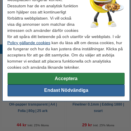
Glöm inte att beställa!
Dessutom har de en analytisk funktion
som hjälper oss att kontinuerligt
Millimeterblock A4 | 80g | 123ink | 25 ark
förbättra webbplatsen. Vi vill också
24 kr
visa dig annonser som matchar dina
intressen och använder därför cookies
för att spåra ditt beteende på och utanför vår webbplats. I vår
Policy gällande cookies
kan du läsa allt om dessa cookies, hur
de fungerar och hur du kan justera dina inställningar. Klicka på
Populära produkter
acceptera för att ge ditt samtycke. Om du väljer att avböja
kommer vi endast att placera funktionella och analytiska
cookies och använda liknande tekniker.
Acceptera
Endast Nödvändiga
OH-papper transparent | A4 |
Fineliner 0.1mm | Edding 1880 |
Folia | 80g | 25 ark
svart
44 kr
29 kr
Inkl. 25% Moms
Inkl. 25% Moms