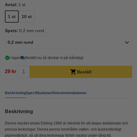
Antal:
1 st
1 st
10 st
Spets:
0,2 mm rund
0,2 mm rund
i lager
Beställ nu så skickar vi på måndag!
29 kr
Beställ
Beskrivning
Specifikationer
Rekommendationer
Beskrivning
Denna mycket smala Edding 1880 är idealisk för att skapa detaljerade och
precisa teckningar. Denna penna innehåller vatten- och ljusbeständigt
pigmentbläck, så att dina teckningar förblir vackra under lång tid.