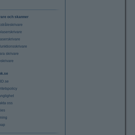
vare och skanner
stråleskrivare
laserskrivare
laserskrivare
funktionsskrivare
ara skrivare
oskrivare
nk.se
3D.se
ritetspolicy
änglighet
akta oss
ies
lning
map