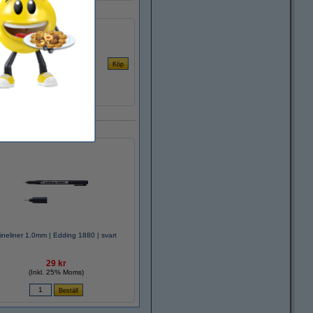
ineliner 1.0mm | Edding 1880 | svart
29 kr
(Inkl. 25% Moms)