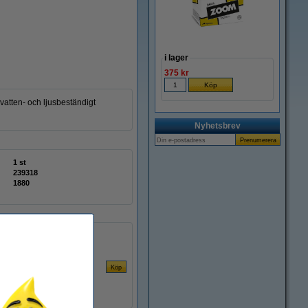
i lager
375 kr
vatten- och ljusbeständigt
Nyhetsbrev
1 st
239318
1880