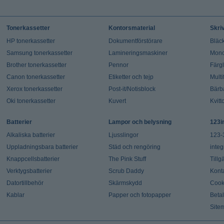
Tonerkassetter
Kontorsmaterial
Skri
HP tonerkassetter
Dokumentförstörare
Bläck
Samsung tonerkassetter
Lamineringsmaskiner
Mono
Brother tonerkassetter
Pennor
Färg
Canon tonerkassetter
Etiketter och tejp
Multi
Xerox tonerkassetter
Post-it/Notisblock
Bärb
Oki tonerkassetter
Kuvert
Kvitt
Batterier
Lampor och belysning
123i
Alkaliska batterier
Ljusslingor
123-
Uppladningsbara batterier
Städ och rengöring
integ
Knappcellsbatterier
The Pink Stuff
Tillg
Verktygsbatterier
Scrub Daddy
Kont
Datortillbehör
Skärmskydd
Cook
Kablar
Papper och fotopapper
Beta
Site