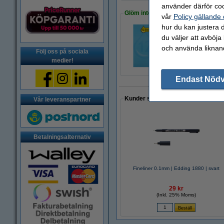
använder därför coo
Glöm inte att beställa!
vår
Policy gällande
hur du kan justera d
du väljer att avböja
Millimeterblock A4 
och använda liknand
24 kr
Följ oss på sociala
medier!
Endast Nöd
Kunder som gjort ett liknande köp 
Vår leveranspartner
Betalningsalternativ
Fineliner 0.1mm | Edding 1880 | svart
29 kr
(Inkl. 25% Moms)