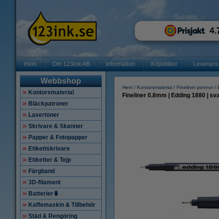
Hem
Om 123ink AB
Information
Köpvillkor
Leverans
Webbshop
Hem
Kontorsmaterial
Fineliner pennor
Kontorsmaterial
Fineliner 0.8mm | Edding 1880 | sva
Bläckpatroner
Lasertoner
Skrivare & Skanner
Papper & Fotopapper
Etikettskrivare
Etiketter & Tejp
Färgband
3D-filament
Batterier🔋
Kaffemaskin & Tillbehör
Städ & Rengöring