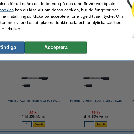
kies för att spåra ditt beteende på och utanför vår webbplats. I
 cookies
kan du läsa allt om dessa cookies, hur de fungerar och
ina inställningar. Klicka på acceptera för att ge ditt samtycke. Om
 kommer vi endast att placera funktionella och analytiska cookies
| 80g | 123ink | 25 ark
e tekniker.
vändiga
Acceptera
valde ofta även dessa produkter!
Fineliner 0.3mm | Edding 1880 | svart
Fineliner 0.5mm | Edding 1880 | svart
F
29 kr
29 kr
(Inkl. 25% Moms)
(Inkl. 25% Moms)