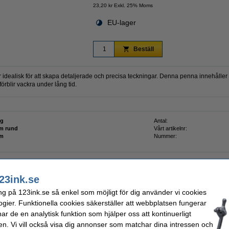
23,20 kr Exkl. 25% Moms
EU-lager
Beställ
dealisk för att skapa detaljerade och precisa teckningar. Denna penna innehåller 
örblir vackra under lång tid.
ng
Antal:
m rund
Vårt artikelnr:
mm
Nummer:
23ink.se
ng på 123ink.se så enkel som möjligt för dig använder vi cookies
t
ogier. Funktionella cookies säkerställer att webbplatsen fungerar
r de en analytisk funktion som hjälper oss att kontinuerligt
en. Vi vill också visa dig annonser som matchar dina intressen och