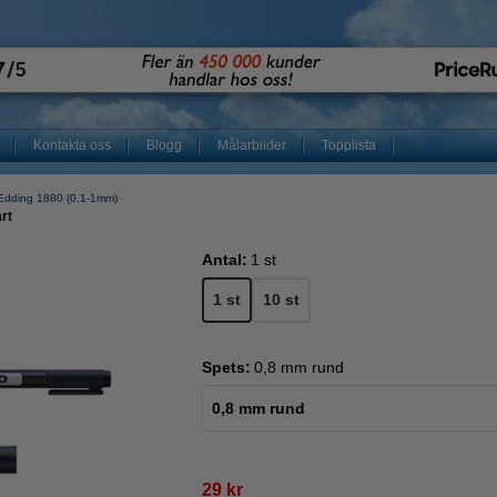
Kontakta oss
Blogg
Målarbilder
Topplista
Edding 1880 (0,1-1mm)
rt
Antal:
1 st
1 st
10 st
Spets:
0,8 mm rund
0,8 mm rund
29 kr