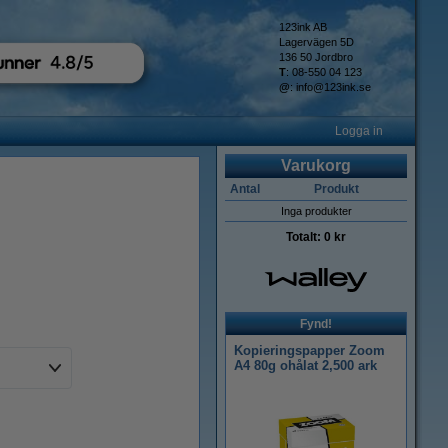
123ink AB
Lagervägen 5D
136 50 Jordbro
T
: 08-550 04 123
@
:
info@123ink.se
Logga in
Varukorg
Antal
Produkt
Inga produkter
Totalt:
0 kr
Fynd!
Kopieringspapper Zoom
A4 80g ohålat 2,500 ark