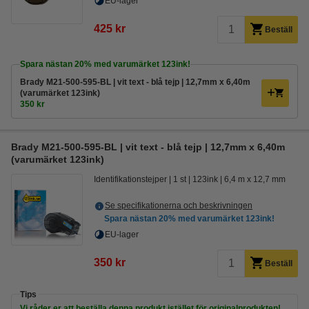
EU-lager
425 kr
Beställ
Spara nästan
20%
med varumärket 123ink!
Brady M21-500-595-BL | vit text - blå tejp | 12,7mm x 6,40m
(varumärket 123ink)
350 kr
Brady M21-500-595-BL | vit text - blå tejp | 12,7mm x 6,40m
(varumärket 123ink)
Identifikationstejper
1 st
123ink
6,4 m x 12,7 mm
Se specifikationerna och beskrivningen
Spara nästan
20%
med varumärket 123ink!
EU-lager
350 kr
Beställ
Tips
Vi råder er att beställa denna produkt istället för originalprodukten!