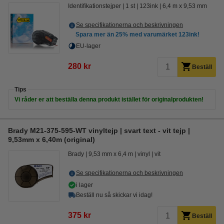
Identifikationstejper
1 st
123ink
6,4 m x 9,53 mm
Se specifikationerna och beskrivningen
Spara mer än
25%
med varumärket 123ink!
EU-lager
280 kr
Beställ
Tips
Vi råder er att beställa denna produkt istället för originalprodukten!
Brady M21-375-595-WT vinyltejp | svart text - vit tejp |
9,53mm x 6,40m (original)
Brady
9,53 mm x 6,4 m
vinyl
vit
Se specifikationerna och beskrivningen
i lager
Beställ nu så skickar vi idag!
375 kr
Beställ