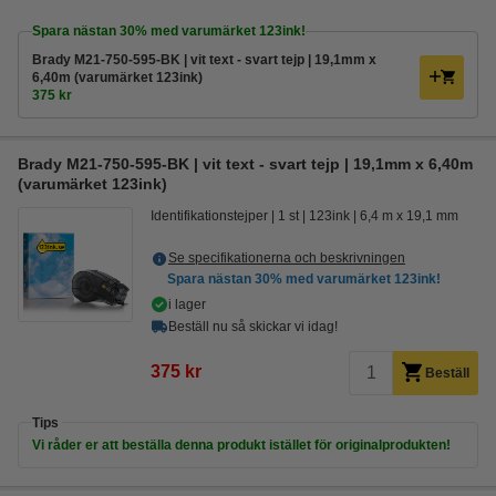
Spara nästan
30%
med varumärket 123ink!
Brady M21-750-595-BK | vit text - svart tejp | 19,1mm x
6,40m (varumärket 123ink)
375 kr
Brady M21-750-595-BK | vit text - svart tejp | 19,1mm x 6,40m
(varumärket 123ink)
Identifikationstejper
1 st
123ink
6,4 m x 19,1 mm
Se specifikationerna och beskrivningen
Spara nästan
30%
med varumärket 123ink!
i lager
Beställ nu så skickar vi idag!
375 kr
Beställ
Tips
Vi råder er att beställa denna produkt istället för originalprodukten!