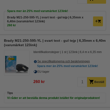
Spara mer än
25%
med varumärket 123ink!
Brady M21-250-595-YL | svart text - gul tejp | 6,35mm x
6,40m (varumärket 123ink)
260 kr
Brady M21-250-595-YL | svart text - gul tejp | 6,35mm x 6,40m
(varumärket 123ink)
Identifikationstejper
1 st
123ink
6,4 m x 6,35 mm
Se specifikationerna och beskrivningen
Spara mer än
25%
med varumärket 123ink!
EU-lager
260 kr
Beställ
Tips
Vi råder er att beställa denna produkt istället för originalprodukten!