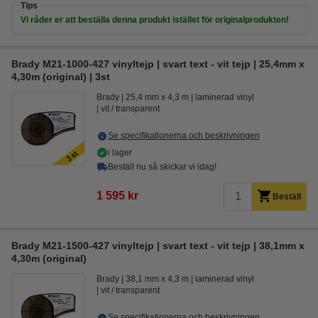
Tips
Vi råder er att beställa denna produkt istället för originalprodukten!
Brady M21-1000-427 vinyltejp | svart text - vit tejp | 25,4mm x
4,30m (original) | 3st
Brady
25,4 mm x 4,3 m
laminerad vinyl
vit / transparent
Se specifikationerna och beskrivningen
i lager
Beställ nu så skickar vi idag!
1 595 kr
Beställ
Brady M21-1500-427 vinyltejp | svart text - vit tejp | 38,1mm x
4,30m (original)
Brady
38,1 mm x 4,3 m
laminerad vinyl
vit / transparent
Se specifikationerna och beskrivningen