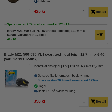
EU-lager
425 kr
Beställ
Spara nästan
20%
med varumärket 123ink!
Brady M21-500-595-YL | svart text - gul tejp | 12,7mm x
6,40m (varumärket 123ink)
350 kr
Brady M21-500-595-YL | svart text - gul tejp | 12,7mm x 6,40m
(varumärket 123ink)
Identifikationstejper
1 st
123ink
6,4 m x 12,7 mm
Se specifikationerna och beskrivningen
Spara nästan
20%
med varumärket 123ink!
i lager
Beställ nu så skickar vi idag!
350 kr
Beställ