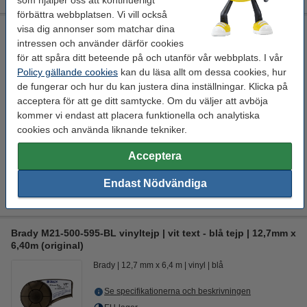
som hjälper oss att kontinuerligt
förbättra webbplatsen. Vi vill också
visa dig annonser som matchar dina
Brady M21-500-595-BK vinyltejp | vit text - svart tejp |
12,7mm x 6,40m (varumärket 123ink)
intressen och använder därför cookies
för att spåra ditt beteende på och utanför vår webbplats. I vår
Identifikationstejper
1 st
123ink
6,4 m x 12,7 mm
Policy gällande cookies
kan du läsa allt om dessa cookies, hur
de fungerar och hur du kan justera dina inställningar. Klicka på
Se specifikationerna och beskrivningen
acceptera för att ge ditt samtycke. Om du väljer att avböja
Spara nästan
20%
med varumärket 123ink!
kommer vi endast att placera funktionella och analytiska
EU-lager
cookies och använda liknande tekniker.
350 kr
Beställ
Acceptera
Tips
Endast Nödvändiga
Vi råder er att beställa denna produkt istället för originalprodukten!
Brady M21-500-595-BL vinyltejp | vit text - blå tejp | 12,7mm x
6,40m (original)
Brady
12,7 mm x 6,4 m
vinyl
blå
Se specifikationerna och beskrivningen