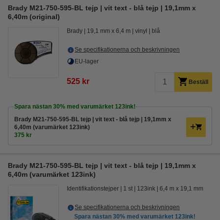
Brady M21-750-595-BL tejp | vit text - blå tejp | 19,1mm x
6,40m (original)
Brady
19,1 mm x 6,4 m
vinyl
blå
Se specifikationerna och beskrivningen
EU-lager
525 kr
Beställ
Spara nästan
30%
med varumärket 123ink!
Brady M21-750-595-BL tejp | vit text - blå tejp | 19,1mm x
6,40m (varumärket 123ink)
375 kr
Brady M21-750-595-BL tejp | vit text - blå tejp | 19,1mm x
6,40m (varumärket 123ink)
Identifikationstejper
1 st
123ink
6,4 m x 19,1 mm
Se specifikationerna och beskrivningen
Spara nästan
30%
med varumärket 123ink!