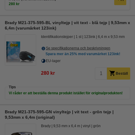
280 kr
Brady M21-375-595-BL vinyltejp | vit text - blå tejp | 9,53mm x
6,4m (varumärket 123ink)
Identifikationstejper
1 st
123ink
6,4 m x 9,53 mm
Se specifikationerna och beskrivningen
Spara mer än
25%
med varumärket 123ink!
EU-lager
280 kr
Beställ
Tips
Vi råder er att beställa denna produkt istället för originalprodukten!
Brady M21-375-595-GN vinyltejp | vit text - grön tejp |
9,53mm x 6,4m (original)
Brady
9,53 mm x 6,4 m
vinyl
grön