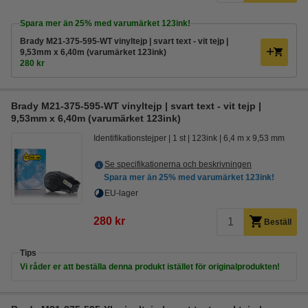
Spara mer än
25%
med varumärket 123ink!
Brady M21-375-595-WT vinyltejp | svart text - vit tejp |
9,53mm x 6,40m (varumärket 123ink)
280 kr
Brady M21-375-595-WT vinyltejp | svart text - vit tejp |
9,53mm x 6,40m (varumärket 123ink)
Identifikationstejper
1 st
123ink
6,4 m x 9,53 mm
Se specifikationerna och beskrivningen
Spara mer än
25%
med varumärket 123ink!
EU-lager
280 kr
Beställ
Tips
Vi råder er att beställa denna produkt istället för originalprodukten!