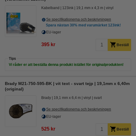
Kabelband
123ink
19,1 mm x 4,3 m
vinyl
Se specifikationerna och beskrivningen
Spara nästan
30%
med varumärket 123ink!
EU-lager
395 kr
Beställ
Tips
Vi råder er att beställa denna produkt istället för originalprodukten!
Brady M21-750-595-BK | vit text - svart tejp | 19,1mm x 6,40m
(original)
Brady
19,1 mm x 6,4 m
vinyl
svart
Se specifikationerna och beskrivningen
EU-lager
525 kr
Beställ