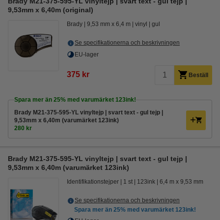
Brady M21-375-595-YL vinyltejp | svart text - gul tejp |
9,53mm x 6,40m (original)
Brady
9,53 mm x 6,4 m
vinyl
gul
Se specifikationerna och beskrivningen
EU-lager
375 kr
Beställ
Spara mer än
25%
med varumärket 123ink!
Brady M21-375-595-YL vinyltejp | svart text - gul tejp |
9,53mm x 6,40m (varumärket 123ink)
280 kr
Brady M21-375-595-YL vinyltejp | svart text - gul tejp |
9,53mm x 6,40m (varumärket 123ink)
Identifikationstejper
1 st
123ink
6,4 m x 9,53 mm
Se specifikationerna och beskrivningen
Spara mer än
25%
med varumärket 123ink!