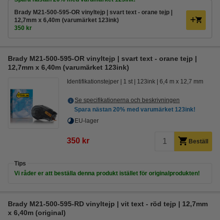
Brady M21-500-595-OR vinyltejp | svart text - orane tejp |
12,7mm x 6,40m (varumärket 123ink)
350 kr
Brady M21-500-595-OR vinyltejp | svart text - orane tejp |
12,7mm x 6,40m (varumärket 123ink)
Identifikationstejper
1 st
123ink
6,4 m x 12,7 mm
Se specifikationerna och beskrivningen
Spara nästan
20%
med varumärket 123ink!
EU-lager
350 kr
Beställ
Tips
Vi råder er att beställa denna produkt istället för originalprodukten!
Brady M21-500-595-RD vinyltejp | vit text - röd tejp | 12,7mm
x 6,40m (original)