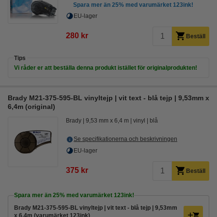
Spara mer än
25%
med varumärket 123ink!
EU-lager
280 kr
Beställ
Tips
Vi råder er att beställa denna produkt istället för originalprodukten!
Brady M21-375-595-BL vinyltejp | vit text - blå tejp | 9,53mm x
6,4m (original)
Brady
9,53 mm x 6,4 m
vinyl
blå
Se specifikationerna och beskrivningen
EU-lager
375 kr
Beställ
Spara mer än
25%
med varumärket 123ink!
Brady M21-375-595-BL vinyltejp | vit text - blå tejp | 9,53mm
x 6,4m (varumärket 123ink)