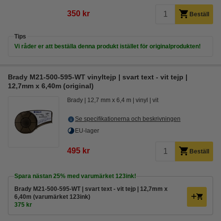
350 kr
Beställ
Tips
Vi råder er att beställa denna produkt istället för originalprodukten!
Brady M21-500-595-WT vinyltejp | svart text - vit tejp |
12,7mm x 6,40m (original)
Brady
12,7 mm x 6,4 m
vinyl
vit
Se specifikationerna och beskrivningen
EU-lager
495 kr
Beställ
Spara nästan
25%
med varumärket 123ink!
Brady M21-500-595-WT | svart text - vit tejp | 12,7mm x
6,40m (varumärket 123ink)
375 kr