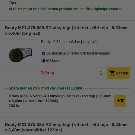
Tips
Vi råder er att beställa denna produkt istället för originalprodukten!
Brady M21-375-595-RD vinyltejp | vit text - röd tejp | 9,53mm
x 6,40m (original)
Brady
9,53 mm x 6,4 m
vinyl
röd
Se specifikationerna och beskrivningen
EU-lager
375 kr
Beställ
Spara mer än
25%
med varumärket 123ink!
Brady M21-375-595-RD vinyltejp | vit text - röd tejp | 9,53mm
x 6,40m (varumärket 123ink)
280 kr
Brady M21-375-595-RD vinyltejp | vit text - röd tejp | 9,53mm
x 6,40m (varumärket 123ink)