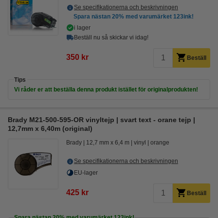
Se specifikationerna och beskrivningen
Spara nästan
20%
med varumärket 123ink!
i lager
Beställ nu så skickar vi idag!
350 kr
Beställ
Tips
Vi råder er att beställa denna produkt istället för originalprodukten!
Brady M21-500-595-OR vinyltejp | svart text - orane tejp |
12,7mm x 6,40m (original)
Brady
12,7 mm x 6,4 m
vinyl
orange
Se specifikationerna och beskrivningen
EU-lager
425 kr
Beställ
Spara nästan
20%
med varumärket 123ink!