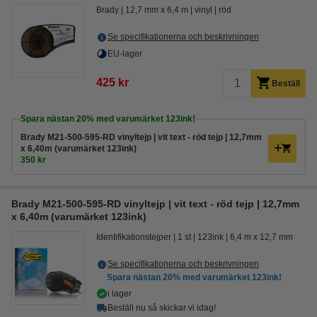
Brady
12,7 mm x 6,4 m
vinyl
röd
Se specifikationerna och beskrivningen
EU-lager
425 kr
Beställ
Spara nästan
20%
med varumärket 123ink!
Brady M21-500-595-RD vinyltejp | vit text - röd tejp | 12,7mm
x 6,40m (varumärket 123ink)
350 kr
Brady M21-500-595-RD vinyltejp | vit text - röd tejp | 12,7mm
x 6,40m (varumärket 123ink)
Identifikationstejper
1 st
123ink
6,4 m x 12,7 mm
Se specifikationerna och beskrivningen
Spara nästan
20%
med varumärket 123ink!
i lager
Beställ nu så skickar vi idag!