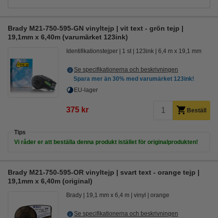
Brady M21-750-595-GN vinyltejp | vit text - grön tejp |
19,1mm x 6,40m (varumärket 123ink)
Identifikationstejper
1 st
123ink
6,4 m x 19,1 mm
Se specifikationerna och beskrivningen
Spara mer än
30%
med varumärket 123ink!
EU-lager
375 kr
Beställ
Tips
Vi råder er att beställa denna produkt istället för originalprodukten!
Brady M21-750-595-OR vinyltejp | svart text - orange tejp |
19,1mm x 6,40m (original)
Brady
19,1 mm x 6,4 m
vinyl
orange
Se specifikationerna och beskrivningen