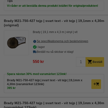
Tips
Vi råder er att beställa denna produkt istället för originalprodukten!
Brady M21-750-427 tejp | svart text - vit tejp | 19,1mm x 4,30m
(original)
Brady
19,1 mm x 4,3 m
vinyl
vit
Se specifikationerna och beskrivningen
i lager
Beställ nu så skickar vi idag!
550 kr
Beställ
Spara nästan
30%
med varumärket 123ink!
Brady M21-750-427 tejp | svart text - vit tejp | 19,1mm x
4,30m (varumärket 123ink)
395 kr
Brady M21-750-427 tejp | svart text - vit tejp | 19,1mm x 4,30m
(varumärket 123ink)