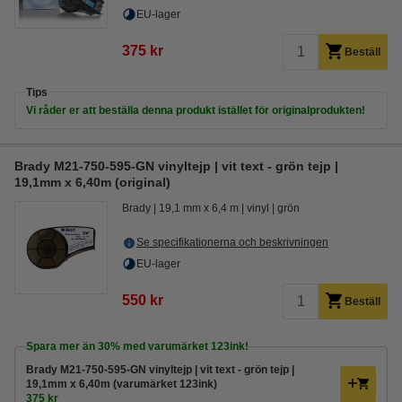
EU-lager
375 kr
Beställ
Tips
Vi råder er att beställa denna produkt istället för originalprodukten!
Brady M21-750-595-GN vinyltejp | vit text - grön tejp |
19,1mm x 6,40m (original)
Brady
19,1 mm x 6,4 m
vinyl
grön
Se specifikationerna och beskrivningen
EU-lager
550 kr
Beställ
Spara mer än
30%
med varumärket 123ink!
Brady M21-750-595-GN vinyltejp | vit text - grön tejp |
19,1mm x 6,40m (varumärket 123ink)
375 kr