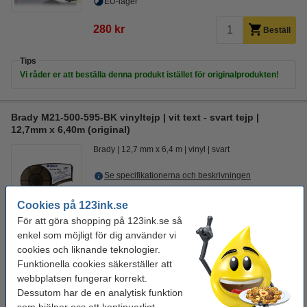
EU-lager
280 kr
Beställ
Tips
Vi råder er att beställa denna produkt istället för originalprodukten!
Brady M21-500-595-BK vinyltejp | vit text - svart tejp |
12,7mm x 6,40m (original)
Brady
12,7 mm x 6,4 m
vinyl
svart
Se specifikationerna och beskrivningen
EU-lager
Cookies på 123ink.se
425 kr
För att göra shopping på 123ink.se så
Beställ
enkel som möjligt för dig använder vi
cookies och liknande teknologier.
Spara nästan
20%
med varumärket 123ink!
Funktionella cookies säkerställer att
Brady M21-500-595-BK vinyltejp | vit text - svart tejp |
webbplatsen fungerar korrekt.
12,7mm x 6,40m (varumärket 123ink)
Dessutom har de en analytisk funktion
350 kr