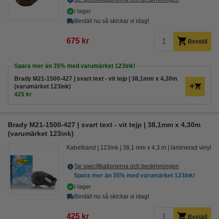
i lager
Beställ nu så skickar vi idag!
675 kr
Beställ
Spara mer än
35%
med varumärket 123ink!
Brady M21-1500-427 | svart text - vit tejp | 38,1mm x 4,30m
(varumärket 123ink)
425 kr
Brady M21-1500-427 | svart text - vit tejp | 38,1mm x 4,30m
(varumärket 123ink)
Kabelband
123ink
38,1 mm x 4,3 m
laminerad vinyl
Se specifikationerna och beskrivningen
Spara mer än
35%
med varumärket 123ink!
i lager
Beställ nu så skickar vi idag!
425 kr
Beställ