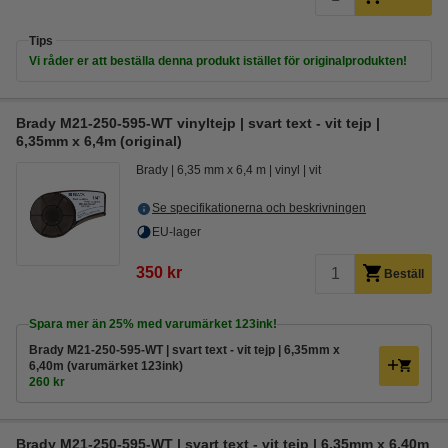
Tips
Vi råder er att beställa denna produkt istället för originalprodukten!
Brady M21-250-595-WT vinyltejp | svart text - vit tejp |
6,35mm x 6,4m (original)
Brady
6,35 mm x 6,4 m
vinyl
vit
Se specifikationerna och beskrivningen
EU-lager
350 kr
Beställ
Spara mer än
25%
med varumärket 123ink!
Brady M21-250-595-WT | svart text - vit tejp | 6,35mm x
6,40m (varumärket 123ink)
260 kr
Brady M21-250-595-WT | svart text - vit tejp | 6,35mm x 6,40m