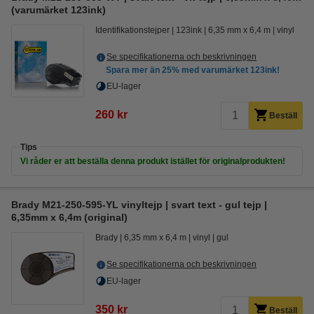
(varumärket 123ink)
Identifikationstejper
123ink
6,35 mm x 6,4 m
vinyl
Se specifikationerna och beskrivningen
Spara mer än
25%
med varumärket 123ink!
EU-lager
260 kr
Beställ
Tips
Vi råder er att beställa denna produkt istället för originalprodukten!
Brady M21-250-595-YL vinyltejp | svart text - gul tejp |
6,35mm x 6,4m (original)
Brady
6,35 mm x 6,4 m
vinyl
gul
Se specifikationerna och beskrivningen
EU-lager
350 kr
Beställ