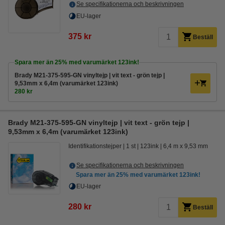
Se specifikationerna och beskrivningen
EU-lager
375 kr
Beställ
Spara mer än
25%
med varumärket 123ink!
Brady M21-375-595-GN vinyltejp | vit text - grön tejp |
9,53mm x 6,4m (varumärket 123ink)
280 kr
Brady M21-375-595-GN vinyltejp | vit text - grön tejp |
9,53mm x 6,4m (varumärket 123ink)
Identifikationstejper
1 st
123ink
6,4 m x 9,53 mm
Se specifikationerna och beskrivningen
Spara mer än
25%
med varumärket 123ink!
EU-lager
280 kr
Beställ