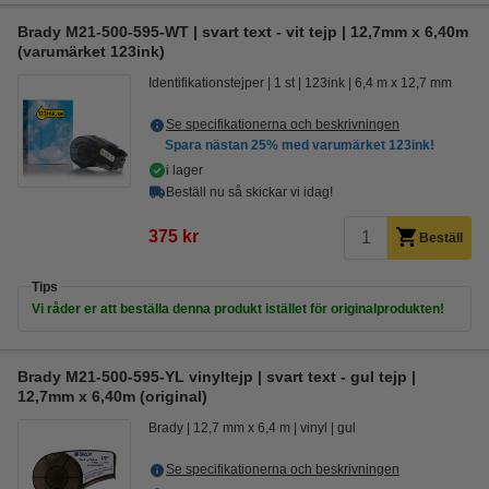
Brady M21-500-595-WT | svart text - vit tejp | 12,7mm x 6,40m
(varumärket 123ink)
Identifikationstejper
1 st
123ink
6,4 m x 12,7 mm
Se specifikationerna och beskrivningen
Spara nästan
25%
med varumärket 123ink!
i lager
Beställ nu så skickar vi idag!
375 kr
Beställ
Tips
Vi råder er att beställa denna produkt istället för originalprodukten!
Brady M21-500-595-YL vinyltejp | svart text - gul tejp |
12,7mm x 6,40m (original)
Brady
12,7 mm x 6,4 m
vinyl
gul
Se specifikationerna och beskrivningen