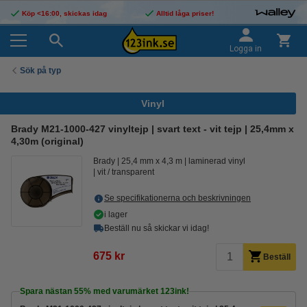
Köp <16:00, skickas idag
Alltid låga priser!
Logga in
Sök på typ
Vinyl
Brady M21-1000-427 vinyltejp | svart text - vit tejp | 25,4mm x
4,30m (original)
Brady
25,4 mm x 4,3 m
laminerad vinyl
vit / transparent
Se specifikationerna och beskrivningen
i lager
Beställ nu så skickar vi idag!
675 kr
Beställ
Spara nästan
55%
med varumärket 123ink!