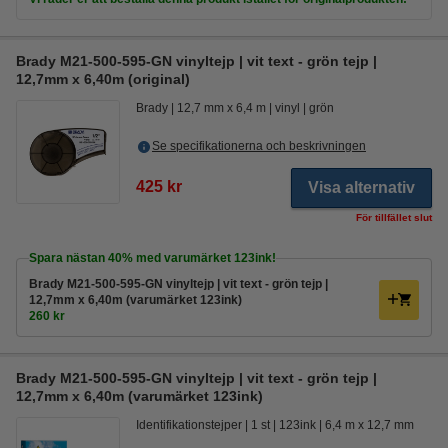
Brady M21-500-595-GN vinyltejp | vit text - grön tejp |
12,7mm x 6,40m (original)
Brady
12,7 mm x 6,4 m
vinyl
grön
Se specifikationerna och beskrivningen
425 kr
Visa alternativ
För tillfället slut
Spara nästan
40%
med varumärket 123ink!
Brady M21-500-595-GN vinyltejp | vit text - grön tejp |
12,7mm x 6,40m (varumärket 123ink)
260 kr
Brady M21-500-595-GN vinyltejp | vit text - grön tejp |
12,7mm x 6,40m (varumärket 123ink)
Identifikationstejper
1 st
123ink
6,4 m x 12,7 mm