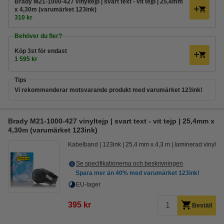
Brady M21-1000-427 vinyltejp | svart text - vit tejp | 25,4mm
x 4,30m (varumärket 123ink)
310 kr
Behöver du fler?
Köp
3st
för endast
1 595 kr
Tips
Vi rekommenderar motsvarande produkt med varumärket 123ink!
Brady M21-1000-427 vinyltejp | svart text - vit tejp | 25,4mm x
4,30m (varumärket 123ink)
Kabelband
123ink
25,4 mm x 4,3 m
laminerad vinyl
Se specifikationerna och beskrivningen
Spara mer än
40%
med varumärket 123ink!
EU-lager
395 kr
Beställ