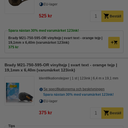
EU-lager
525 kr
Beställ
Spara nästan
30%
med varumärket 123ink!
Brady M21-750-595-OR vinyltejp | svart text - orange tejp |
19,1mm x 6,40m (varumärket 123ink)
375 kr
Brady M21-750-595-OR vinyltejp | svart text - orange tejp |
19,1mm x 6,40m (varumärket 123ink)
Identifikationstejper
1 st
123ink
6,4 m x 19,1 mm
Se specifikationerna och beskrivningen
Spara nästan
30%
med varumärket 123ink!
EU-lager
375 kr
Beställ
Tips