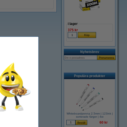
i lager
375 kr
Nyhetsbrev
Populära produkter
Whiteboardpenna 2.5mm | 123ink |
sorterade färger | 4st
60 kr