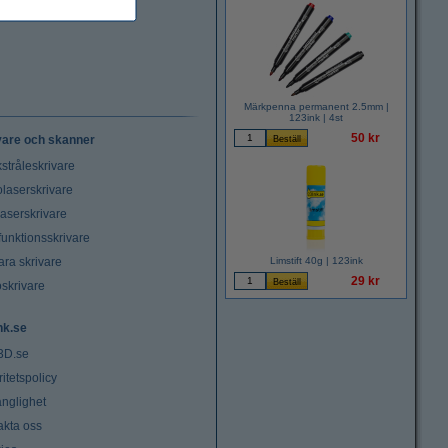
Märkpenna permanent 2.5mm |
123ink | 4st
50 kr
vare och skanner
stråleskrivare
laserskrivare
laserskrivare
funktionsskrivare
ara skrivare
Limstift 40g | 123ink
29 kr
oskrivare
nk.se
3D.se
ritetspolicy
änglighet
akta oss