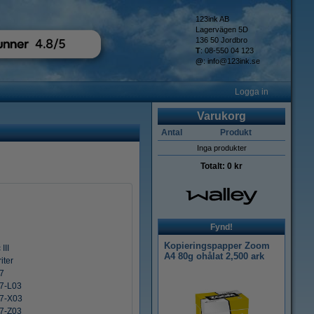
123ink AB
Lagervägen 5D
136 50 Jordbro
T
: 08-550 04 123
@
:
info@123ink.se
Logga in
Varukorg
Antal
Produkt
Inga produkter
Totalt:
0 kr
Fynd!
Kopieringspapper Zoom
III
A4 80g ohålat 2,500 ark
iter
47
47-L03
47-X03
47-Z03