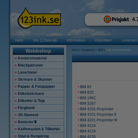
Hem
Om 123ink AB
Information
Köpvillkor
Leverans
Hem
Färgband
IBM
Välj skrivarmodell
Webbshop
Kontorsmaterial
Bläckpatroner
Lasertoner
Skrivare & Skanner
Papper & Fotopapper
IBM 82
IBM 82C
Etikettskrivare
IBM 196C
Etiketter & Tejp
IBM 3287
Färgband
IBM 4201 Proprinter
IBM 4201 Proprinter II
3D-filament
IBM 4201 Proprinter III
Batterier🔋
IBM 4224
Kaffemaskin & Tillbehör
IBM 4226
Städ & Rengöring
IBM 4230