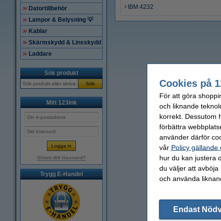
IBM 4232
Datortillbehör
Lampor & Belysning 💡
Kablar
Skärmskydd & Linsskydd
Laddare
Sök produkt
Cookies på 1
Sök
För att göra shoppi
Mitt 123ink
och liknande teknol
korrekt. Dessutom ha
förbättra webbplats
använder därför coo
vår
Policy gällande
hur du kan justera d
Glömt ditt lösenord?
du väljer att avböja
Trygg E-Handel
och använda liknand
Endast Nöd