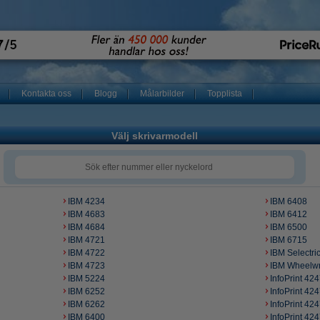
Kontakta oss
Blogg
Målarbilder
Topplista
Välj skrivarmodell
IBM 4234
IBM 6408
IBM 4683
IBM 6412
IBM 4684
IBM 6500
IBM 4721
IBM 6715
IBM 4722
IBM Selectric 
IBM 4723
IBM Wheelwr
IBM 5224
InfoPrint 42
IBM 6252
InfoPrint 42
IBM 6262
InfoPrint 42
IBM 6400
InfoPrint 42