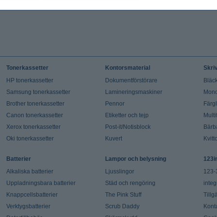
Tonerkassetter
Kontorsmaterial
Skri
HP tonerkassetter
Dokumentförstörare
Bläck
Samsung tonerkassetter
Lamineringsmaskiner
Mono
Brother tonerkassetter
Pennor
Färg
Canon tonerkassetter
Etiketter och tejp
Multi
Xerox tonerkassetter
Post-it/Notisblock
Bärb
Oki tonerkassetter
Kuvert
Kvitt
Batterier
Lampor och belysning
123i
Alkaliska batterier
Ljusslingor
123-
Uppladningsbara batterier
Städ och rengöring
integ
Knappcellsbatterier
The Pink Stuff
Tillg
Verktygsbatterier
Scrub Daddy
Kont