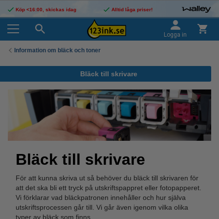
Köp <16:00, skickas idag
Alltid låga priser!
Logga in
Information om bläck och toner
Bläck till skrivare
Bläck till skrivare
För att kunna skriva ut så behöver du bläck till skrivaren för
att det ska bli ett tryck på utskriftspappret eller fotopapperet.
Vi förklarar vad bläckpatronen innehåller och hur själva
utskriftsprocessen går till. Vi går även igenom vilka olika
typer av bläck som finns.