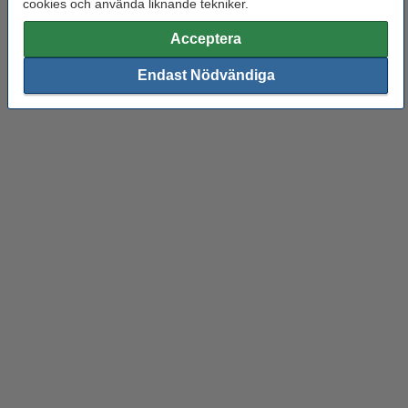
cookies och använda liknande tekniker.
Kompatibel med din skrivarmodell.
Acceptera
Dessa fördelar är alltid tillgängliga på våra egna
varumärkesprodukter.
Endast Nödvändiga
Canon bläckpatroner
Epson bläckpatroner