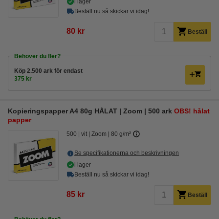
i lager
Beställ nu så skickar vi idag!
80 kr
Beställ
Behöver du fler?
Köp
2.500 ark
för endast
375 kr
Kopieringspapper A4 80g HÅLAT | Zoom | 500 ark
OBS! hålat
papper
500
vit
Zoom
80 g/m²
Se specifikationerna och beskrivningen
i lager
Beställ nu så skickar vi idag!
85 kr
Beställ