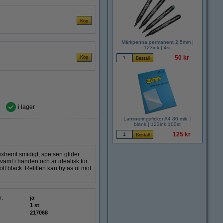
Märkpenna permanent 2.5mm |
123ink | 4st
50 kr
i lager
Lamineringsfickor A4 80 mik. |
blank | 123ink 100st
125 kr
tremt smidigt; spetsen glider
ämt i handen och är idealisk för
tt bläck. Refillen kan bytas ut mot
r:
ja
1 st
217068