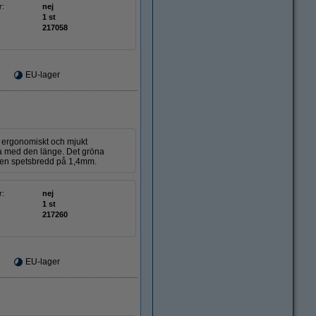
r:
nej
1 st
217058
EU-lager
t ergonomiskt och mjukt
va med den länge. Det gröna
ar en spetsbredd på 1,4mm.
r:
nej
1 st
217260
EU-lager