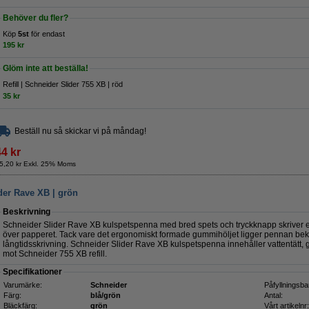
Behöver du fler?
Köp
5st
för endast
195 kr
Glöm inte att beställa!
Refill | Schneider Slider 755 XB | röd
35 kr
Beställ nu så skickar vi på måndag!
44 kr
5,20 kr Exkl. 25% Moms
der Rave XB | grön
Beskrivning
Schneider Slider Rave XB kulspetspenna med bred spets och tryckknapp skriver ex
över papperet. Tack vare det ergonomiskt formade gummihöljet ligger pennan bekv
långtidsskrivning. Schneider Slider Rave XB kulspetspenna innehåller vattentätt, gr
mot Schneider 755 XB refill.
Specifikationer
Varumärke:
Schneider
Påfyllningsba
Färg:
blå/grön
Antal:
Bläckfärg:
grön
Vårt artikelnr: