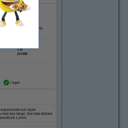
t ergonomiskt och mjukt
a med den länge. Det svarta
ar en spetsbredd på 1,4mm.
r:
nej
1 st
217056
i lager
t ergonomiskt och mjukt
a med den länge. Det röda bläcket
etsbredd på 1,4mm.