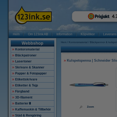
Hem
Om 123ink AB
Information
Köpvillkor
Leverans
Hem
Kontorsmaterial
Bläckpennor & kulspe
Webbshop
Kontorsmaterial
Bläckpatroner
Kulspetspenna | Schneider Sli
Lasertoner
Skrivare & Skanner
Papper & Fotopapper
Etikettskrivare
Etiketter & Tejp
Färgband
3D-filament
Batterier🔋
Zoom
Kaffemaskin & Tillbehör
Städ & Rengöring