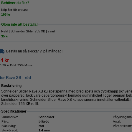
Behöver du fler?
Köp
5st
för endast
195 kr
Glöm inte att beställa!
Refill | Schneider Slider 755 XB | svart
35 kr
Beställ nu så skickar vi på måndag!
44 kr
5,20 kr Exkl. 25% Moms
der Rave XB | röd
Beskrivning
Schneider Slider Rave XB kulspetspenna med bred spets och tryckknapp skriver ex
över papperet. Tack vare det ergonomiskt formade gummihöljet ligger pennan bekv
långtidsskrivning. Schneider Slider Rave XB kulspetspenna innehåller vattentätt, rö
Schneider 755 XB refill.
Specifikationer
Varumärke:
Schneider
Påfyllningsba
Färg:
blå/röd
Antal:
Bläckfärg:
röd
Vårt artikelnr:
Skrivbredd:
1,4 mm