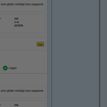
som glider smidigt över papperet.
r:
nej
1 st
217076
i lager
som glider smidigt över papperet.
r:
nej