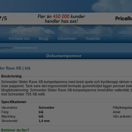
Kontakta oss
Blogg
Målarbilder
Topplista
tspennor
Dokumentpennor
Dokumentpennor
der Rave XB | blå
Beskrivning
Schneider Slider Rave XB kulspetspenna med bred spets och tryckknapp skriver ex
över papperet. Tack vare det ergonomiskt formade gummihöljet ligger pennan bekv
långtidsskrivning. Schneider Slider Rave XB kulspetspenna innehåller vattentätt, bl
mot Schneider 755 XB refill.
Specifikationer
Varumärke:
Schneider
Påfyllningsba
Färg:
blå
Antal:
Bläckfärg:
blå
Vårt artikelnr:
Skrivbredd:
1,4 mm
Behöver du fler?