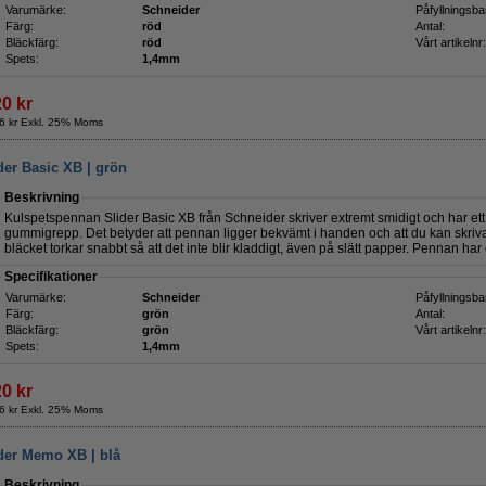
Varumärke:
Schneider
Påfyllningsba
Färg:
röd
Antal:
Bläckfärg:
röd
Vårt artikelnr:
Spets:
1,4mm
20 kr
6 kr Exkl. 25% Moms
der Basic XB | grön
Beskrivning
Kulspetspennan Slider Basic XB från Schneider skriver extremt smidigt och har et
gummigrepp. Det betyder att pennan ligger bekvämt i handen och att du kan skri
bläcket torkar snabbt så att det inte blir kladdigt, även på slätt papper. Pennan h
Specifikationer
Varumärke:
Schneider
Påfyllningsba
Färg:
grön
Antal:
Bläckfärg:
grön
Vårt artikelnr:
Spets:
1,4mm
20 kr
6 kr Exkl. 25% Moms
der Memo XB | blå
Beskrivning