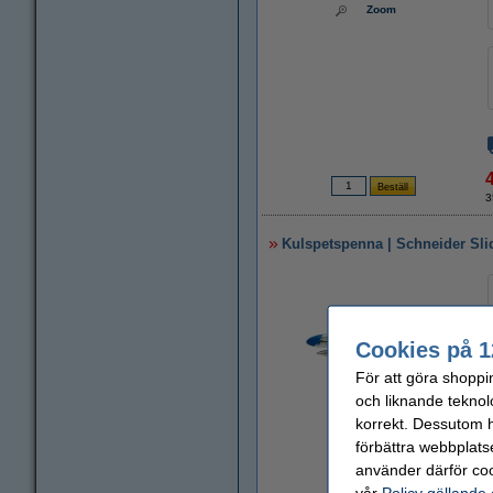
Zoom
3
Kulspetspenna | Schneider Slid
Cookies på 1
För att göra shoppi
och liknande teknol
korrekt. Dessutom ha
Zoom
förbättra webbplats
använder därför coo
1
vår
Policy gällande