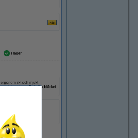
i lager
t ergonomiskt och mjukt
a med den länge. Det blåa bläcket
etsbredd på 1,4mm.
r:
nej
1 st
217060
EU-lager