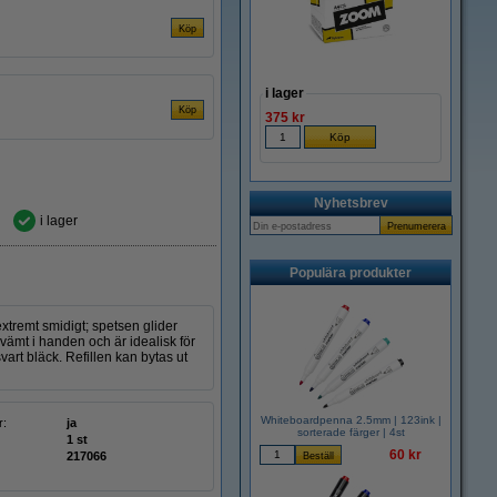
i lager
375 kr
Nyhetsbrev
i lager
Populära produkter
tremt smidigt; spetsen glider
ämt i handen och är idealisk för
art bläck. Refillen kan bytas ut
Whiteboardpenna 2.5mm | 123ink |
r:
ja
sorterade färger | 4st
1 st
60 kr
217066