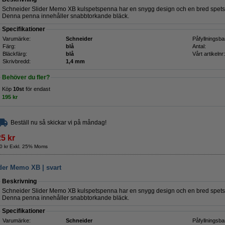
Schneider Slider Memo XB kulspetspenna har en snygg design och en bred spets 
Denna penna innehåller snabbtorkande bläck.
Specifikationer
Varumärke:
Schneider
Påfyllningsba
Färg:
blå
Antal:
Bläckfärg:
blå
Vårt artikelnr:
Skrivbredd:
1,4 mm
Behöver du fler?
Köp
10st
för endast
195 kr
Beställ nu så skickar vi på måndag!
25 kr
0 kr Exkl. 25% Moms
der Memo XB | svart
Beskrivning
Schneider Slider Memo XB kulspetspenna har en snygg design och en bred spets 
Denna penna innehåller snabbtorkande bläck.
Specifikationer
Varumärke:
Schneider
Påfyllningsba