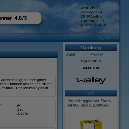
123ink AB
Lagervägen 5D
136 50 Jordbro
T
: 08-550 04 123
@
:
info@123ink.se
Logga in
Varukorg
Antal
Produkt
Inga produkter
Totalt:
0 kr
tremt smidigt; spetsen glider
ämt i handen och är idealisk för
ått bläck. Refillen kan bytas ut
Fynd!
Kopieringspapper Zoom
A4 80g ohålat 2,500 ark
r:
ja
1 st
217070