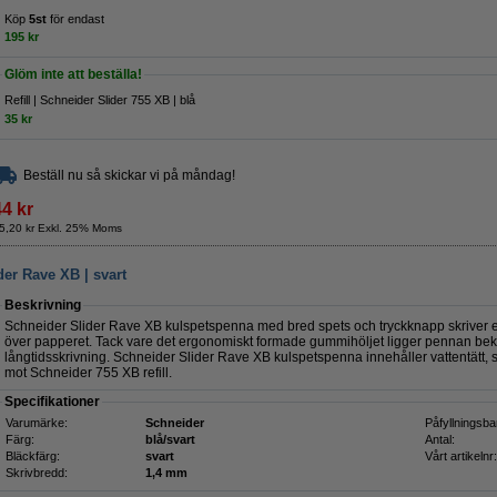
Köp
5st
för endast
195 kr
Glöm inte att beställa!
Refill | Schneider Slider 755 XB | blå
35 kr
Beställ nu så skickar vi på måndag!
44 kr
5,20 kr Exkl. 25% Moms
er Rave XB | svart
Beskrivning
Schneider Slider Rave XB kulspetspenna med bred spets och tryckknapp skriver ex
över papperet. Tack vare det ergonomiskt formade gummihöljet ligger pennan bekv
långtidsskrivning. Schneider Slider Rave XB kulspetspenna innehåller vattentätt, sv
mot Schneider 755 XB refill.
Specifikationer
Varumärke:
Schneider
Påfyllningsba
Färg:
blå/svart
Antal:
Bläckfärg:
svart
Vårt artikelnr:
Skrivbredd:
1,4 mm