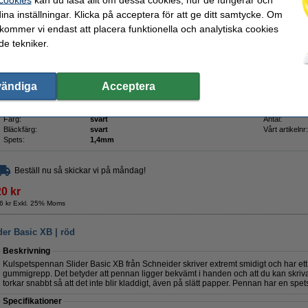
ina inställningar. Klicka på acceptera för att ge ditt samtycke. Om
er Basic XB | svart
 kommer vi endast att placera funktionella och analytiska cookies
e tekniker.
Beskrivning
Kulspetspennan Slider Basic XB från Schneider skriver extremt smidigt och har et
gummigrepp. Det betyder att pennan ligger bekvämt i handen och att du kan skriv
bläcket torkar snabbt så att det inte blir kladdigt, även på slätt papper. Pennan h
vändiga
Acceptera
Specifikationer
Varumärke:
Schneider
Påfyllningsba
Färg:
svart
Antal:
Bläckfärg:
svart
Vårt artikelnr:
Spets:
1,4mm
Beställ nu så skickar vi på måndag!
20 kr
6 kr Exkl. 25% Moms
der Basic XB | röd
Beskrivning
Kulspetspennan Slider Basic XB från Schneider skriver extremt smidigt och har et
gummigrepp. Det betyder att pennan ligger bekvämt i handen och att du kan skriv
torkar snabbt så att det inte blir kladdigt, även på slätt papper. Pennan har en sp
Specifikationer