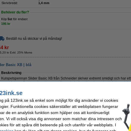
Skrivbredd:
1,4 mm
Behöver du fler?
Köp
5st
för endast
195 kr
Beställ nu så skickar vi på måndag!
44 kr
5,20 kr Exkl. 25% Moms
er Basic XB | blå
Beskrivning
Kulspetspennan Slider Basic XB från Schneider skriver extremt smidigt och har et
gummigrepp. Det betyder att pennan ligger bekvämt i handen och att du kan skriv
torkar snabbt så att det inte blir kladdigt, även på slätt papper. Pennan har en sp
23ink.se
Specifikationer
ng på 123ink.se så enkel som möjligt för dig använder vi cookies
Varumärke:
Schneider
Påfyllningsba
Färg:
blå
Antal:
ogier. Funktionella cookies säkerställer att webbplatsen fungerar
Bläckfärg:
blå
Vårt artikelnr:
r de en analytisk funktion som hjälper oss att kontinuerligt
Spets:
1,4mm
en. Vi vill också visa dig annonser som matchar dina intressen och
kies för att spåra ditt beteende på och utanför vår webbplats. I
20 kr
6 kr Exkl. 25% Moms
 cookies
kan du läsa allt om dessa cookies, hur de fungerar och