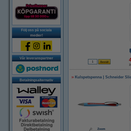
Följ oss på sociala
medier!
Vår leveranspartner
3
Kulspetspenna | Schneider Sli
Betalningsalternativ
Zoom