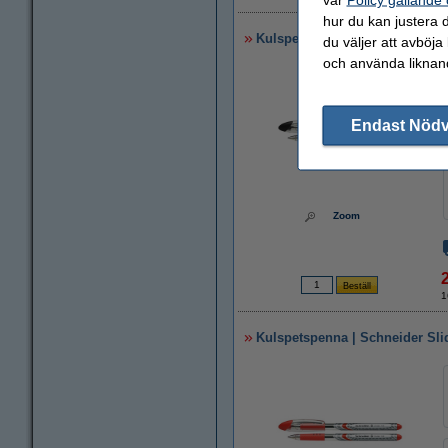
hur du kan justera d
Kulspetspenna | Schneider Slid
du väljer att avböja
och använda liknand
Endast Nöd
Zoom
1
Kulspetspenna | Schneider Sli