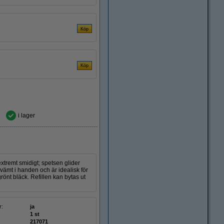
i lager
tremt smidigt; spetsen glider
ämt i handen och är idealisk för
önt bläck. Refillen kan bytas ut
r:
ja
1 st
217071