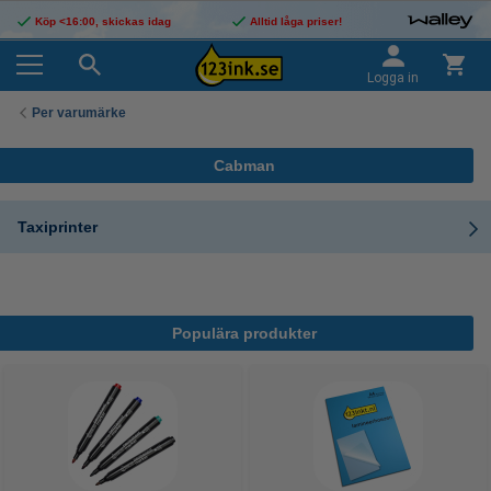
Köp <16:00, skickas idag
Alltid låga priser!
Logga in
Per varumärke
Cabman
Taxiprinter
Populära produkter