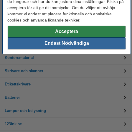
de fungerar och hur du kan justera dina inställningar. Klicka på
acceptera för att ge ditt samtycke. Om du väljer att avböja
Behöver du hjälp? Ring oss på 08-550 04 123
Helgfria vardagar från kl. 9:00 till 16:00
kommer vi endast att placera funktionella och analytiska
cookies och använda liknande tekniker.
Bläckpatroner
Acceptera
Endast Nödvändiga
Tonerkassetter
Kontorsmaterial
Skrivare och skanner
Etikettskrivare
Batterier
Lampor och belysning
123ink.se