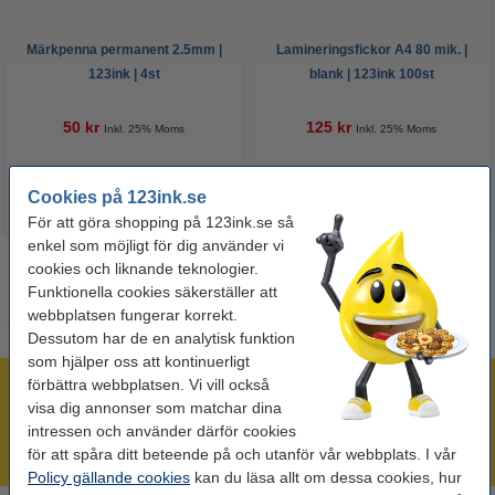
Märkpenna permanent 2.5mm |
Lamineringsfickor A4 80 mik. |
123ink | 4st
blank | 123ink 100st
50 kr
125 kr
Inkl. 25% Moms
Inkl. 25% Moms
Cookies på 123ink.se
För att göra shopping på 123ink.se så
enkel som möjligt för dig använder vi
cookies och liknande teknologier.
Funktionella cookies säkerställer att
webbplatsen fungerar korrekt.
Dessutom har de en analytisk funktion
som hjälper oss att kontinuerligt
förbättra webbplatsen. Vi vill också
Mer än 300.000 kunder!
visa dig annonser som matchar dina
Beställ innan 16:00 så skickar vi idag!
intressen och använder därför cookies
Alltid låga priser!
för att spåra ditt beteende på och utanför vår webbplats. I vår
Policy gällande cookies
kan du läsa allt om dessa cookies, hur