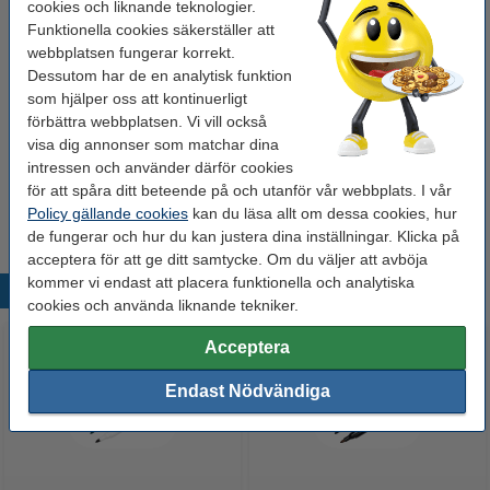
cookies och liknande teknologier.
Funktionella cookies säkerställer att
750 kr
Beställ
webbplatsen fungerar korrekt.
Dessutom har de en analytisk funktion
som hjälper oss att kontinuerligt
Glöm inte att beställa!
förbättra webbplatsen. Vi vill också
Pappersspjut | 123ink | svart
visa dig annonser som matchar dina
59 kr
intressen och använder därför cookies
Penna med förfalskningsdetektor | 123ink
för att spåra ditt beteende på och utanför vår webbplats. I vår
35 kr
Policy gällande cookies
kan du läsa allt om dessa cookies, hur
de fungerar och hur du kan justera dina inställningar. Klicka på
acceptera för att ge ditt samtycke. Om du väljer att avböja
kommer vi endast att placera funktionella och analytiska
Populära produkter
cookies och använda liknande tekniker.
Acceptera
Endast Nödvändiga