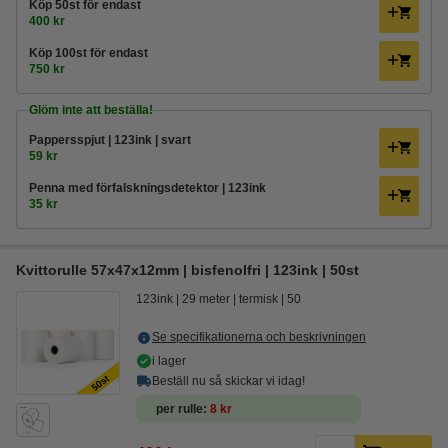
Köp
50st
för endast
400 kr
Köp
100st
för endast
750 kr
Glöm inte att beställa!
Pappersspjut | 123ink | svart
59 kr
Penna med förfalskningsdetektor | 123ink
35 kr
Kvittorulle 57x47x12mm | bisfenolfri | 123ink | 50st
123ink
29 meter
termisk
50
Se specifikationerna och beskrivningen
i lager
Beställ nu så skickar vi idag!
per rulle
8 kr