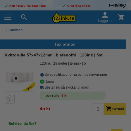
Köp <16:00, skickas idag
Alltid låga priser!
Logga in
Cabman
Taxiprinter
Kvittorulle 57x47x12mm | bisfenolfri | 123ink | 5st
123ink
29 meter
termisk
5
Se specifikationerna och beskrivningen
i lager
Beställ nu så skickar vi idag!
per rulle
9 kr
45 kr
Beställ
Behöver du fler?