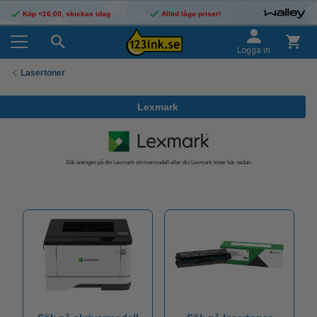
Köp <16:00, skickas idag
Alltid låga priser!
Logga in
Lasertoner
Lexmark
Sök antingen på din Lexmark skrivarmodell eller din Lexmark toner här nedan.