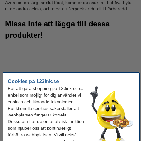
Även om en färg tar slut först, kommer du snart att behöva byta
ut de andra också, och med ett flerpack är du alltid förberedd.
Missa inte att lägga till dessa
produkter!
Cookies på 123ink.se
För att göra shopping på 123ink.se så
enkel som möjligt för dig använder vi
cookies och liknande teknologier.
Funktionella cookies säkerställer att
webbplatsen fungerar korrekt.
Dessutom har de en analytisk funktion
som hjälper oss att kontinuerligt
förbättra webbplatsen. Vi vill också