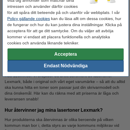
visa dig annonser som matchar dina
intressen och använder därför cookies
för att spåra ditt beteende på och utanför vår webbplats. I vår
Fineliner pennor
Blädderblock
Policy gällande cookies
kan du läsa allt om dessa cookies, hur
de fungerar och hur du kan justera dina inställningar. Klicka på
acceptera för att ge ditt samtycke. Om du väljer att avböja
kommer vi endast att placera funktionella och analytiska
Vanliga frågor om lasertoner
cookies och använda liknande tekniker.
Lexmark
Acceptera
Endast Nödvändiga
Vart kan jag köpa lasertoner Lexmark?
Dragspelsmappar
Färgat papper
Hos 123ink.se! Vi erbjuder ett brett sortiment av lasertoner
Lexmark, både i original och vårt eget varumärke – så att du alltid
ska kunna hitta en toner som passar just din skrivarmodell och
dina önskemål. Här kan du räkna med att priserna är låga och
leveransen snabb!
Hur återvinner jag mina lasertoner Lexmark?
Hur produkterna ska återvinnas är olika beroende på vilken
kommun man bor i, detta styrs av varje kommuns miljökrav vid