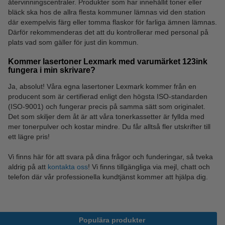
återvinningscentraler. Produkter som har innehållit toner eller
bläck ska hos de allra flesta kommuner lämnas vid den station
där exempelvis färg eller tomma flaskor för farliga ämnen lämnas.
Därför rekommenderas det att du kontrollerar med personal på
plats vad som gäller för just din kommun.
Kommer lasertoner Lexmark med varumärket 123ink
fungera i min skrivare?
Ja, absolut! Våra egna lasertoner Lexmark kommer från en
producent som är certifierad enligt den högsta ISO-standarden
(ISO-9001) och fungerar precis på samma sätt som originalet.
Det som skiljer dem åt är att våra tonerkassetter är fyllda med
mer tonerpulver och kostar mindre. Du får alltså fler utskrifter till
ett lägre pris!
Vi finns här för att svara på dina frågor och funderingar, så tveka
aldrig på att
kontakta oss
! Vi finns tillgängliga via mejl, chatt och
telefon där vår professionella kundtjänst kommer att hjälpa dig.
Populära produkter