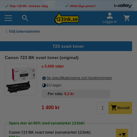
Köp <16:00, skickas idag
Alltid låga priser!
Logga in
Välj tonernummer
723 svart toner
Canon 723 BK svart toner (original)
± 5.000 sidor
Se specifikationerna och beskrivningen
EU-lager
Per sida
0,3 kr
1 400 kr
Beställ
Spara mer än
60%
med varumärket 123ink!
Canon 723 BK svart toner (varumärket 123ink)