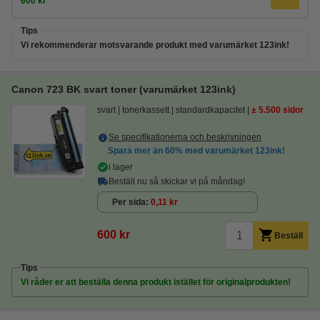
600 kr
Tips
Vi rekommenderar motsvarande produkt med varumärket 123ink!
Canon 723 BK svart toner (varumärket 123ink)
svart
tonerkassett
standardkapacitet
± 5.500 sidor
Se specifikationerna och beskrivningen
Spara mer än
60%
med varumärket 123ink!
i lager
Beställ nu så skickar vi på måndag!
Per sida
0,11 kr
600 kr
Beställ
Tips
Vi råder er att beställa denna produkt istället för originalprodukten!