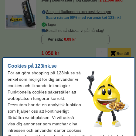
svart
tonerkassett
hög kapacitet
± 12.000 sidor
Se specifikationerna och beskrivningen
Spara nästan
60%
med varumärket 123ink!
i lager
Beställ nu så skickar vi på måndag!
Per sida
0,09 kr
1 050 kr
Beställ
Cookies på 123ink.se
Tips
För att göra shopping på 123ink.se så
Vi råder er att beställa denna produkt istället för originalprodukten!
enkel som möjligt för dig använder vi
cookies och liknande teknologier.
Funktionella cookies säkerställer att
Canon 723HBK/723C/M/Y toner 4-pack (varumärket 123ink)
webbplatsen fungerar korrekt.
Svart (1x) och färg (3x)
Dessutom har de en analytisk funktion
som hjälper oss att kontinuerligt
Se specifikationerna och beskrivningen
förbättra webbplatsen. Vi vill också
i lager
visa dig annonser som matchar dina
Beställ nu så skickar vi på måndag!
intressen och använder därför cookies
Per sida
0,12 kr