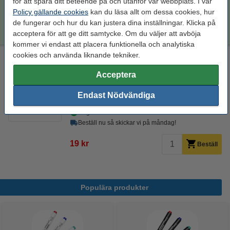
för att spåra ditt beteende på och utanför vår webbplats. I vår
Policy gällande cookies
kan du läsa allt om dessa cookies, hur
4 150 kr
de fungerar och hur du kan justera dina inställningar. Klicka på
Beställ
acceptera för att ge ditt samtycke. Om du väljer att avböja
kommer vi endast att placera funktionella och analytiska
cookies och använda liknande tekniker.
Rengöringsduk för laserskrivare
rengöringsduk för toner
43 x 32 cm (LxB)
gul
Acceptera
999099
Endast Nödvändiga
Se specifikationerna och beskrivningen
i lager
Beställ nu så skickar vi på måndag!
19 kr
Beställ
Populära produkter