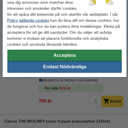
visa dig annonser som matchar dina
intressen och använder därför cookies
Spara
48,1%
med varumärket 123ink!
för att spåra ditt beteende på och utanför vår webbplats. I vår
Policy gällande cookies
kan du läsa allt om dessa cookies, hur
Canon T09 gul toner (varumärket 123ink)
700 kr
de fungerar och hur du kan justera dina inställningar. Klicka på
acceptera för att ge ditt samtycke. Om du väljer att avböja
kommer vi endast att placera funktionella och analytiska
Canon T09 gul toner (varumärket 123ink)
cookies och använda liknande tekniker.
± 6.500 sidor
Acceptera
Se specifikationerna och beskrivningen
Endast Nödvändiga
Spara
48,1%
med varumärket 123ink!
i lager
Beställ nu så skickar vi på måndag!
Per sida
0,11 kr
700 kr
Beställ
Canon T09 BK/C/M/Y toner 4-pack (varumärket 123ink)