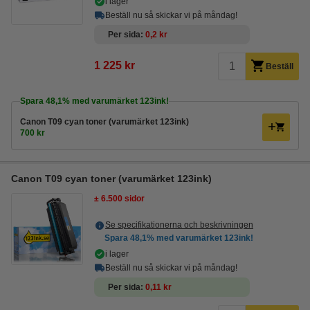
i lager
Beställ nu så skickar vi på måndag!
Per sida
0,2 kr
1 225 kr
Beställ
Spara
48,1%
med varumärket 123ink!
Canon T09 cyan toner (varumärket 123ink)
700 kr
Canon T09 cyan toner (varumärket 123ink)
± 6.500 sidor
Se specifikationerna och beskrivningen
Spara
48,1%
med varumärket 123ink!
i lager
Beställ nu så skickar vi på måndag!
Per sida
0,11 kr