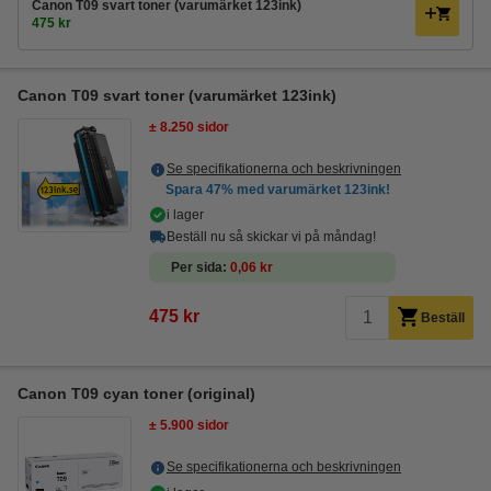
Canon T09 svart toner (varumärket 123ink)
475 kr
Canon T09 svart toner (varumärket 123ink)
± 8.250 sidor
Se specifikationerna och beskrivningen
Spara
47%
med varumärket 123ink!
i lager
Beställ nu så skickar vi på måndag!
Per sida
0,06 kr
475 kr
Beställ
Canon T09 cyan toner (original)
± 5.900 sidor
Se specifikationerna och beskrivningen