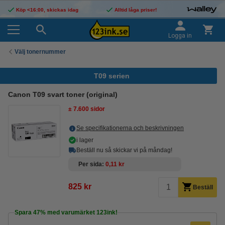
Köp <16:00, skickas idag
Alltid låga priser!
Logga in
Välj tonernummer
T09 serien
Canon T09 svart toner (original)
± 7.600 sidor
Se specifikationerna och beskrivningen
i lager
Beställ nu så skickar vi på måndag!
Per sida
0,11 kr
825 kr
Beställ
Spara
47%
med varumärket 123ink!