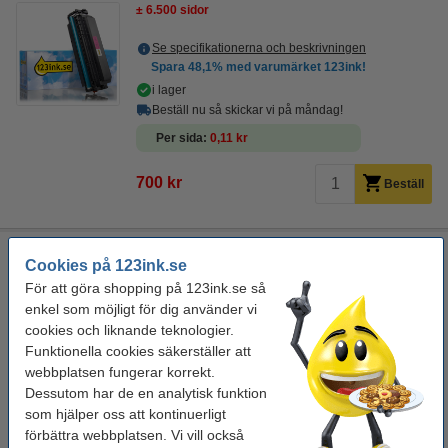
± 6.500 sidor
Se specifikationerna och beskrivningen
Spara
48,1%
med varumärket 123ink!
i lager
Beställ nu så skickar vi på måndag!
Per sida
0,11 kr
700 kr
Beställ
Canon T09 gul toner (original)
Cookies på 123ink.se
± 5.900 sidor
För att göra shopping på 123ink.se så
enkel som möjligt för dig använder vi
Se specifikationerna och beskrivningen
cookies och liknande teknologier.
i lager
Funktionella cookies säkerställer att
Beställ nu så skickar vi på måndag!
webbplatsen fungerar korrekt.
Dessutom har de en analytisk funktion
Per sida
0,2 kr
som hjälper oss att kontinuerligt
förbättra webbplatsen. Vi vill också
1 225 kr
Beställ