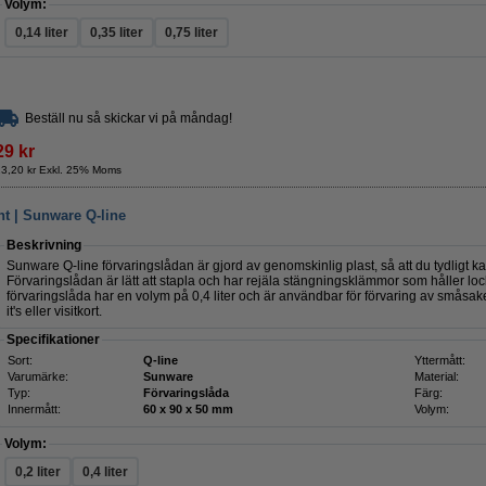
Volym:
0,14 liter
0,35 liter
0,75 liter
Beställ nu så skickar vi på måndag!
29 kr
23,20 kr Exkl. 25% Moms
nt | Sunware Q-line
Beskrivning
Sunware Q-line förvaringslådan är gjord av genomskinlig plast, så att du tydligt ka
Förvaringslådan är lätt att stapla och har rejäla stängningsklämmor som håller lo
förvaringslåda har en volym på 0,4 liter och är användbar för förvaring av småsak
it's eller visitkort.
Specifikationer
Sort:
Q-line
Yttermått:
Varumärke:
Sunware
Material:
Typ:
Förvaringslåda
Färg:
Innermått:
60 x 90 x 50 mm
Volym:
Volym:
0,2 liter
0,4 liter