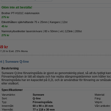
Glöm inte att beställa!
Brother PT-H101C märkmaskin
275 kr
Etiketthållare självhäftande 75 x 25mm | Kangaro | 12st
45 kr
Namnskyltsetiketter laserskrivare | 80 x 50mm | vit | ​​​​​​​123ink | 200st
275 kr
59 kr
47,20 kr Exkl. 25% Moms
nt | Sunware Q-line
Beskrivning
Sunware Q-line förvaringslåda är gjord av genomskinlig plast, så att du tydligt kan
Förvaringslådan är lätt att stapla och har rejäla stängningsklämmor som håller lo
förvaringslåda har en kapacitet på 0,2L och är användbar för förvaring av småsak
eller visitkort.
Specifikationer
Varumärke:
Sunware
Material:
Sort:
Q-line
Färg:
Typ:
Förvaringslåda
Volym:
Innermått:
60 x 90 x 20 mm
Vårt artikelnr:
Yttermått:
77 x 118 x 30 mm