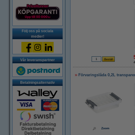
Följ oss på sociala
medier!
Vår leveranspartner
Förvaringslåda 0,2L transpare
Betalningsalternativ
Zoom