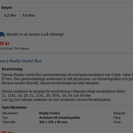
Volym:
0,2 liter
0,4 liter
Beställ nu så skickar vi på måndag!
30 kr
24 kr Exkl. 25% Moms
ent | Really Useful Box
Beskrivning
Denna Really Useful Box genomskinliga förvaringsboxavdelare har 6 fack. Varje f
87mm. Den genomskinliga avdelaren är lätt att placera i en förvaringslåda och gör
förvara mindre föremål, såsom kontorsmaterial eller leksaker.
Denna avdelare är lämplig för användning i följande riktigt användbara lådor:
11, 11XL, 18, 20, 21, 21XL, 35, 35XL, 50, 64 och 84 liter.
Läs
här
hur många avdelare du kan använda i denna förvaringsbox.
Specifikationer
Varumärke:
Really Useful
Material:
Typ:
Avdelare till örvaringslåda
Färg:
Yttermått:
310 x 375 x 90 mm
Fack: