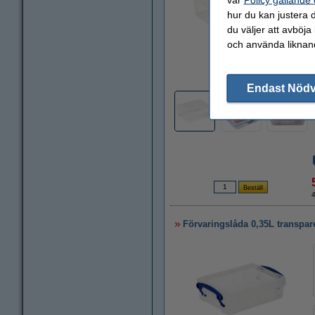
hur du kan justera d
du väljer att avböja
och använda liknand
Zoom
Endast Nöd
Förvaringslåda 0,35L transpare