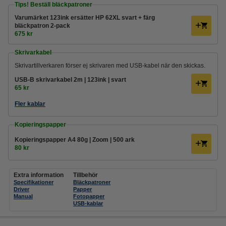
Tips! Beställ bläckpatroner
Varumärket 123ink ersätter HP 62XL svart + färg
bläckpatron 2-pack
675 kr
Skrivarkabel
Skrivartillverkaren förser ej skrivaren med USB-kabel när den skickas.
USB-B skrivarkabel 2m | 123ink | svart
65 kr
Fler kablar
Kopieringspapper
Kopieringspapper A4 80g | Zoom | 500 ark
80 kr
Extra information
Tillbehör
Specifikationer
Bläckpatroner
Driver
Papper
Manual
Fotopapper
USB-kablar