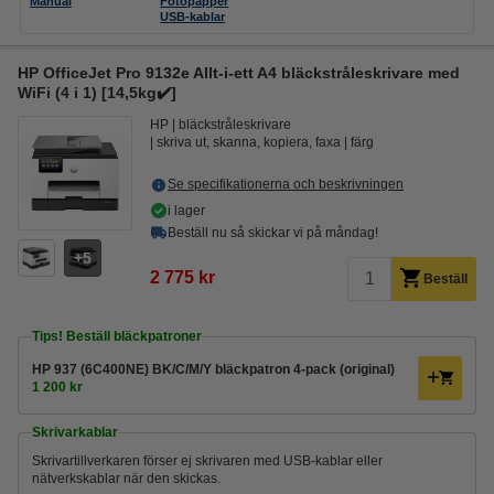
Manual
Fotopapper
USB-kablar
HP OfficeJet Pro 9132e Allt-i-ett A4 bläckstråleskrivare med
WiFi (4 i 1) [14,5kg✔️]
HP
bläckstråleskrivare
skriva ut, skanna, kopiera, faxa
färg
Se specifikationerna och beskrivningen
i lager
Beställ nu så skickar vi på måndag!
5
2 775 kr
Beställ
Tips! Beställ bläckpatroner
HP 937 (6C400NE) BK/C/M/Y bläckpatron 4-pack (original)
1 200 kr
Skrivarkablar
Skrivartillverkaren förser ej skrivaren med USB-kablar eller
nätverkskablar när den skickas.