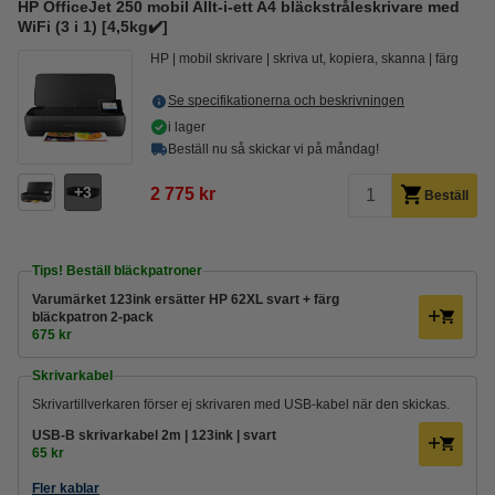
HP OfficeJet 250 mobil Allt-i-ett A4 bläckstråleskrivare med
WiFi (3 i 1) [4,5kg✔️]
HP
mobil skrivare
skriva ut, kopiera, skanna
färg
Se specifikationerna och beskrivningen
i lager
Beställ nu så skickar vi på måndag!
3
2 775 kr
Beställ
Tips! Beställ bläckpatroner
Varumärket 123ink ersätter HP 62XL svart + färg
bläckpatron 2-pack
675 kr
Skrivarkabel
Skrivartillverkaren förser ej skrivaren med USB-kabel när den skickas.
USB-B skrivarkabel 2m | 123ink | svart
65 kr
Fler kablar