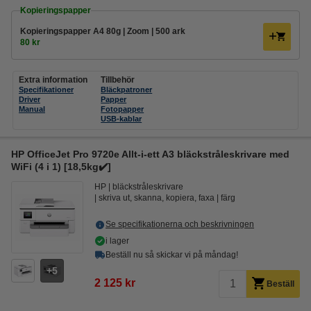
Kopieringspapper
Kopieringspapper A4 80g | Zoom | 500 ark
80 kr
Extra information
Tillbehör
Specifikationer
Bläckpatroner
Driver
Papper
Manual
Fotopapper
USB-kablar
HP OfficeJet Pro 9720e Allt-i-ett A3 bläckstråleskrivare med
WiFi (4 i 1) [18,5kg✔️]
HP
bläckstråleskrivare
skriva ut, skanna, kopiera, faxa
färg
Se specifikationerna och beskrivningen
i lager
Beställ nu så skickar vi på måndag!
5
2 125 kr
Beställ