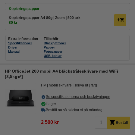
Kopieringspapper
Kopieringspapper A4 80g | Zoom | 500 ark
80 kr
Extra information
Tillbehör
Specifikationer
Bläckpatroner
Driver
Papper
Manual
Fotopapper
USB-kablar
HP OfficeJet 200 mobil A4 bläckstråleskrivare med WiFi
[3,5kg✔️]
HP
mobil skrivare
skriva ut
färg
Se specifikationerna och beskrivningen
i lager
Beställ nu så skickar vi på måndag!
2 500 kr
Beställ