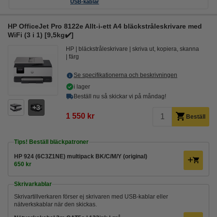
USB-kablar
HP OfficeJet Pro 8122e Allt-i-ett A4 bläckstråleskrivare med
WiFi (3 i 1) [9,5kg✔️]
HP
bläckstråleskrivare
skriva ut, kopiera, skanna
färg
Se specifikationerna och beskrivningen
i lager
Beställ nu så skickar vi på måndag!
3
1 550 kr
Beställ
Tips! Beställ bläckpatroner
HP 924 (6C3Z1NE) multipack BK/C/M/Y (original)
650 kr
Skrivarkablar
Skrivartillverkaren förser ej skrivaren med USB-kablar eller
nätverkskablar när den skickas.