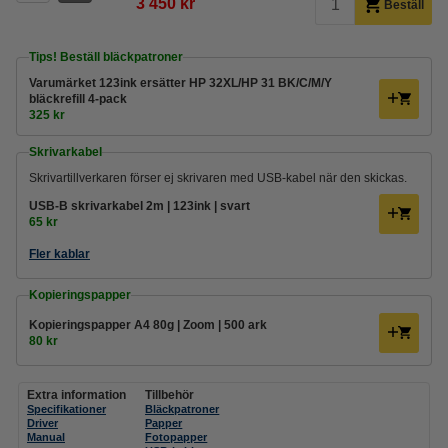
3 450 kr
Beställ
Tips! Beställ bläckpatroner
Varumärket 123ink ersätter HP 32XL/HP 31 BK/C/M/Y
bläckrefill 4-pack
325 kr
Skrivarkabel
Skrivartillverkaren förser ej skrivaren med USB-kabel när den skickas.
USB-B skrivarkabel 2m | 123ink | svart
65 kr
Fler kablar
Kopieringspapper
Kopieringspapper A4 80g | Zoom | 500 ark
80 kr
Extra information
Tillbehör
Specifikationer
Bläckpatroner
Driver
Papper
Manual
Fotopapper