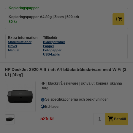
Kopieringspapper
Kopieringspapper A4 80g | Zoom | 500 ark
80 kr
Extra information
Tillbehör
Specifikationer
Bläckpatroner
Driver
Papper
Manual
Fotopapper
USB-kablar
HP DeskJet 2920 Allt-i-ett A4 bläckstråleskrivare med WiFi (3-
i-1) [4kg]
HP
bläckstråleskrivare
skriva ut, kopiera, skanna
färg
Se specifikationerna och beskrivningen
EU-lager
525 kr
Beställ