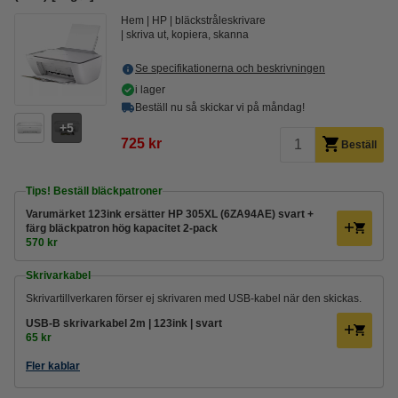
Hem
HP
bläckstråleskrivare
skriva ut, kopiera, skanna
Se specifikationerna och beskrivningen
i lager
Beställ nu så skickar vi på måndag!
5
725 kr
Beställ
Tips! Beställ bläckpatroner
Varumärket 123ink ersätter HP 305XL (6ZA94AE) svart +
färg bläckpatron hög kapacitet 2-pack
570 kr
Skrivarkabel
Skrivartillverkaren förser ej skrivaren med USB-kabel när den skickas.
USB-B skrivarkabel 2m | 123ink | svart
65 kr
Fler kablar