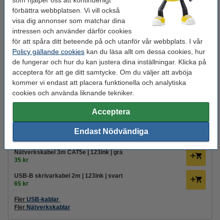
som hjälper oss att kontinuerligt
Se specifikationerna och beskrivningen
förbättra webbplatsen. Vi vill också
i lager
visa dig annonser som matchar dina
Beställ nu så skickar vi på måndag!
intressen och använder därför cookies
4
för att spåra ditt beteende på och utanför vår webbplats. I vår
1 595 kr
Beställ
Policy gällande cookies
kan du läsa allt om dessa cookies, hur
de fungerar och hur du kan justera dina inställningar. Klicka på
acceptera för att ge ditt samtycke. Om du väljer att avböja
Tips! Beställ bläckpatroner
kommer vi endast att placera funktionella och analytiska
HP 924 (6C3Z1NE) multipack BK/C/M/Y (original)
cookies och använda liknande tekniker.
650 kr
Acceptera
Skrivarkablar
Skrivartillverkaren förser ej skrivaren med USB-kablar eller
Endast Nödvändiga
nätverkskablar när den skickas.
Nätverkskabel 3m CAT5e | 123ink | grå
35 kr
USB-B skrivarkabel 2m | 123ink | svart
65 kr
Fler
USB-kablar
Fler
Nätverkskablar