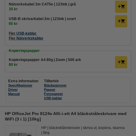
Nätverkskabel 3m CAT5e | 123ink | grå
35 kr
USB-B skrivarkabel 2m | 123ink | svart
65 kr
Fler
USB-kablar
Fler
Nätverkskablar
Kopieringspapper
Kopieringspapper A4 80g | Zoom | 500 ark
80 kr
Extra information
Tillbehör
Specifikationer
Bläckpatroner
Driver
Papper
Manual
Fotopapper
USB-kablar
HP OfficeJet Pro 8124e Allt-i-ett A4 bläckstråleskrivare med
WiFi (3 i 1) [10kg]
HP
bläckstråleskrivare
skriva ut, kopiera, skanna
färg