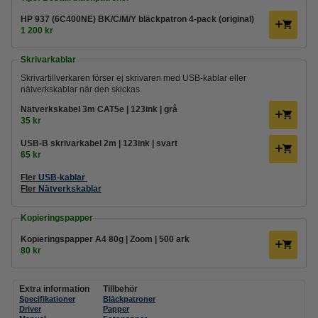
HP 937 (6C400NE) BK/C/M/Y bläckpatron 4-pack (original)
1 200 kr
Skrivarkablar
Skrivartillverkaren förser ej skrivaren med USB-kablar eller
nätverkskablar när den skickas.
Nätverkskabel 3m CAT5e | 123ink | grå
35 kr
USB-B skrivarkabel 2m | 123ink | svart
65 kr
Fler
USB-kablar
Fler
Nätverkskablar
Kopieringspapper
Kopieringspapper A4 80g | Zoom | 500 ark
80 kr
Extra information
Tillbehör
Specifikationer
Bläckpatroner
Driver
Papper