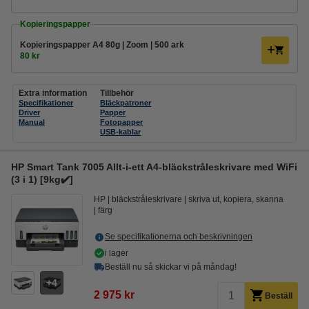
Kopieringspapper
Kopieringspapper A4 80g | Zoom | 500 ark
80 kr
Extra information
Tillbehör
Specifikationer
Bläckpatroner
Driver
Papper
Manual
Fotopapper
USB-kablar
HP Smart Tank 7005 Allt-i-ett A4-bläckstråleskrivare med WiFi
(3 i 1) [9kg✔️]
HP
bläckstråleskrivare
skriva ut, kopiera, skanna
färg
Se specifikationerna och beskrivningen
i lager
Beställ nu så skickar vi på måndag!
4
2 975 kr
Beställ