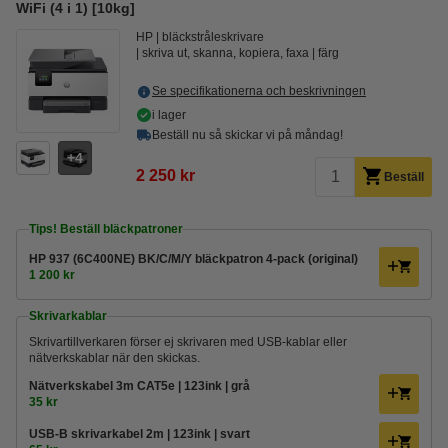
WiFi (4 i 1) [10kg]
HP
bläckstråleskrivare
skriva ut, skanna, kopiera, faxa
färg
Se specifikationerna och beskrivningen
i lager
Beställ nu så skickar vi på måndag!
4
2 250 kr
Beställ
Tips! Beställ bläckpatroner
HP 937 (6C400NE) BK/C/M/Y bläckpatron 4-pack (original)
1 200 kr
Skrivarkablar
Skrivartillverkaren förser ej skrivaren med USB-kablar eller
nätverkskablar när den skickas.
Nätverkskabel 3m CAT5e | 123ink | grå
35 kr
USB-B skrivarkabel 2m | 123ink | svart