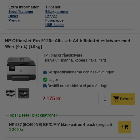
Extra information
Tillbehör
Specifikationer
Bläckpatroner
Driver
Papper
Manual
Fotopapper
USB-kablar
HP OfficeJet Pro 9120e Allt-i-ett A4 bläckstråleskrivare med
WiFi (4 i 1) [10kg]
HP
bläckstråleskrivare
skriva ut, skanna, kopiera, faxa
färg
Se specifikationerna och beskrivningen
i lager
Beställ nu så skickar vi på måndag!
4
2 175 kr
Beställ
Tips! Beställ bläckpatroner
HP 937 (6C400NE) BK/C/M/Y bläckpatron 4-pack (original)
1 200 kr