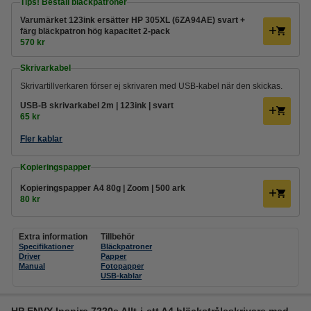
Tips! Beställ bläckpatroner
Varumärket 123ink ersätter HP 305XL (6ZA94AE) svart +
färg bläckpatron hög kapacitet 2-pack
570 kr
Skrivarkabel
Skrivartillverkaren förser ej skrivaren med USB-kabel när den skickas.
USB-B skrivarkabel 2m | 123ink | svart
65 kr
Fler kablar
Kopieringspapper
Kopieringspapper A4 80g | Zoom | 500 ark
80 kr
Extra information
Tillbehör
Specifikationer
Bläckpatroner
Driver
Papper
Manual
Fotopapper
USB-kablar