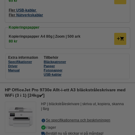
65 kr
Fler
USB-kablar
Fler
Nätverkskablar
Kopieringspapper
Kopieringspapper A4 80g | Zoom | 500 ark
80 kr
Extra information
Tillbehör
Specifikationer
Bläckpatroner
Driver
Papper
Manual
Fotopapper
USB-kablar
HP OfficeJet Pro 9730e Allt-i-ett A3 bläckstråleskrivare med
WiFi (3 i 1) [24kg✔️]
HP
bläckstråleskrivare
skriva ut, kopiera, skanna
färg
Se specifikationerna och beskrivningen
i lager
Beställ nu så skickar vi på måndag!