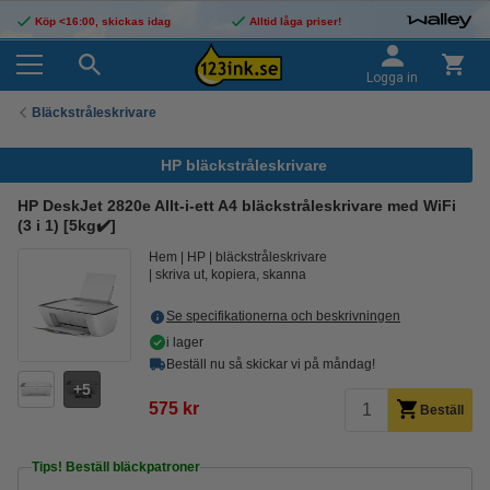
Köp <16:00, skickas idag
Alltid låga priser!
Logga in
Bläckstråleskrivare
HP bläckstråleskrivare
HP DeskJet 2820e Allt-i-ett A4 bläckstråleskrivare med WiFi
(3 i 1) [5kg✔️]
Hem
HP
bläckstråleskrivare
skriva ut, kopiera, skanna
Se specifikationerna och beskrivningen
i lager
Beställ nu så skickar vi på måndag!
5
575 kr
Beställ
Tips! Beställ bläckpatroner