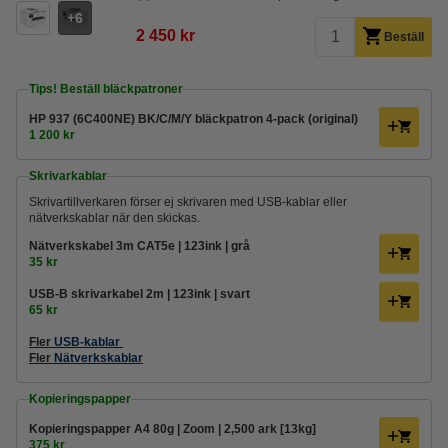
6
2 450 kr
Beställ
Tips! Beställ bläckpatroner
HP 937 (6C400NE) BK/C/M/Y bläckpatron 4-pack (original)
1 200 kr
Skrivarkablar
Skrivartillverkaren förser ej skrivaren med USB-kablar eller
nätverkskablar när den skickas.
Nätverkskabel 3m CAT5e | 123ink | grå
35 kr
USB-B skrivarkabel 2m | 123ink | svart
65 kr
Fler
USB-kablar
Fler
Nätverkskablar
Kopieringspapper
Kopieringspapper A4 80g | Zoom | 2,500 ark [13kg]
375 kr