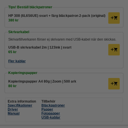
Tips! Beställ bläckpatroner
HP 308 (6L6S6UE) svart + färg bläckpatron 2-pack (original)
380 kr
Skrivarkabel
Skrivartillverkaren förser ej skrivaren med USB-kabel när den skickas.
USB-B skrivarkabel 2m | 123ink | svart
65 kr
Fler kablar
Kopieringspapper
Kopieringspapper A4 80g | Zoom | 500 ark
80 kr
Extra information
Tillbehör
Specifikationer
Bläckpatroner
Driver
Papper
Manual
Fotopapper
USB-kablar