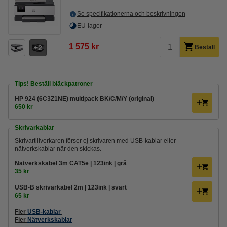
Se specifikationerna och beskrivningen
EU-lager
1 575 kr
2
Beställ
Tips! Beställ bläckpatroner
HP 924 (6C3Z1NE) multipack BK/C/M/Y (original)
650 kr
Skrivarkablar
Skrivartillverkaren förser ej skrivaren med USB-kablar eller
nätverkskablar när den skickas.
Nätverkskabel 3m CAT5e | 123ink | grå
35 kr
USB-B skrivarkabel 2m | 123ink | svart
65 kr
Fler
USB-kablar
Fler
Nätverkskablar