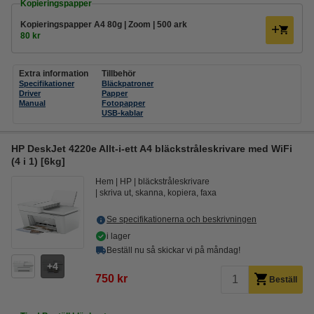
Kopieringspapper
Kopieringspapper A4 80g | Zoom | 500 ark
80 kr
Extra information
Tillbehör
Specifikationer
Bläckpatroner
Driver
Papper
Manual
Fotopapper
USB-kablar
HP DeskJet 4220e Allt-i-ett A4 bläckstråleskrivare med WiFi
(4 i 1) [6kg]
Hem
HP
bläckstråleskrivare
skriva ut, skanna, kopiera, faxa
Se specifikationerna och beskrivningen
i lager
Beställ nu så skickar vi på måndag!
4
750 kr
Beställ