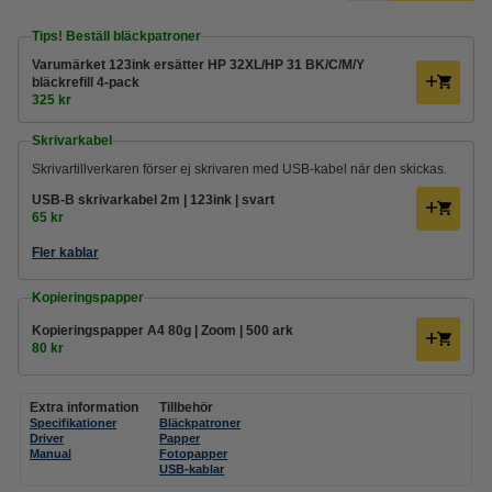
Tips! Beställ bläckpatroner
Varumärket 123ink ersätter HP 32XL/HP 31 BK/C/M/Y
bläckrefill 4-pack
325 kr
Skrivarkabel
Skrivartillverkaren förser ej skrivaren med USB-kabel när den skickas.
USB-B skrivarkabel 2m | 123ink | svart
65 kr
Fler kablar
Kopieringspapper
Kopieringspapper A4 80g | Zoom | 500 ark
80 kr
Extra information
Tillbehör
Specifikationer
Bläckpatroner
Driver
Papper
Manual
Fotopapper
USB-kablar