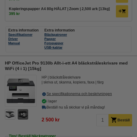
Kopieringspapper A4 80g HÅLAT | Zoom | 2,500 ark [13kg]
395 kr
Extra information
Extra information
Specifikationer
Bläckpatroner
Driver
Papper
Manual
Fotopapper
USB-kablar
HP OfficeJet Pro 9130b Allt-i-ett A4 bläckstråleskrivare med
WiFi (4 i 1) [15kg]
HP
bläckstråleskrivare
skriva ut, skanna, kopiera, faxa
färg
Se specifikationerna och beskrivningen
i lager
Beställ nu så skickar vi på måndag!
5
2 500 kr
Beställ
Tips! Beställ bläckpatroner