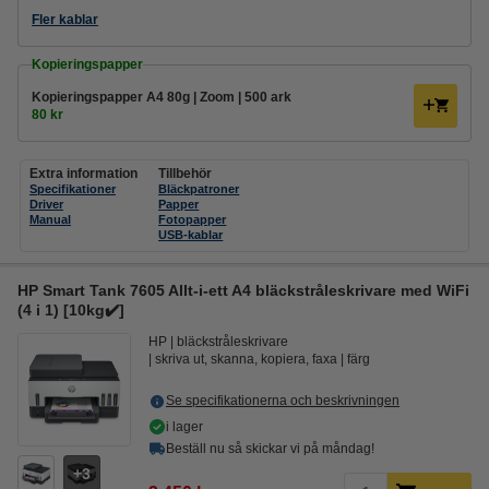
Fler kablar
Kopieringspapper
Kopieringspapper A4 80g | Zoom | 500 ark
80 kr
Extra information
Tillbehör
Specifikationer
Bläckpatroner
Driver
Papper
Manual
Fotopapper
USB-kablar
HP Smart Tank 7605 Allt-i-ett A4 bläckstråleskrivare med WiFi
(4 i 1) [10kg✔️]
HP
bläckstråleskrivare
skriva ut, skanna, kopiera, faxa
färg
Se specifikationerna och beskrivningen
i lager
Beställ nu så skickar vi på måndag!
3