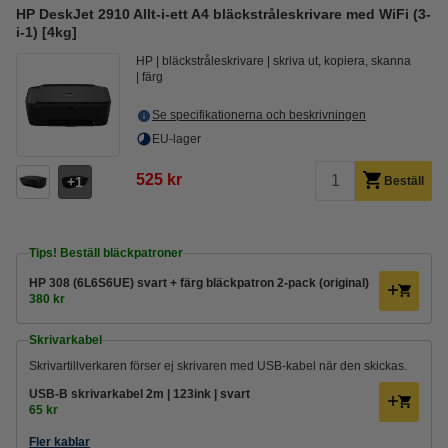
HP DeskJet 2910 Allt-i-ett A4 bläckstråleskrivare med WiFi (3-
i-1) [4kg]
HP
bläckstråleskrivare
skriva ut, kopiera, skanna
färg
Se specifikationerna och beskrivningen
EU-lager
525 kr
1
Beställ
Tips! Beställ bläckpatroner
HP 308 (6L6S6UE) svart + färg bläckpatron 2-pack (original)
380 kr
Skrivarkabel
Skrivartillverkaren förser ej skrivaren med USB-kabel när den skickas.
USB-B skrivarkabel 2m | 123ink | svart
65 kr
Fler kablar