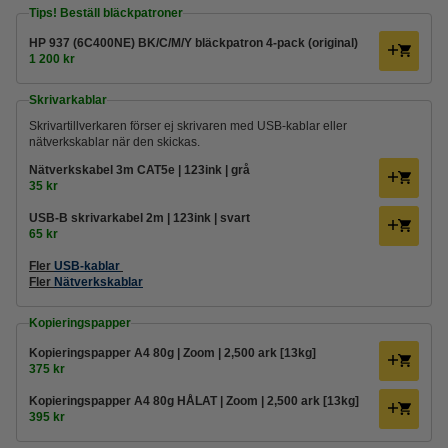
Tips! Beställ bläckpatroner
HP 937 (6C400NE) BK/C/M/Y bläckpatron 4-pack (original)
1 200 kr
Skrivarkablar
Skrivartillverkaren förser ej skrivaren med USB-kablar eller
nätverkskablar när den skickas.
Nätverkskabel 3m CAT5e | 123ink | grå
35 kr
USB-B skrivarkabel 2m | 123ink | svart
65 kr
Fler
USB-kablar
Fler
Nätverkskablar
Kopieringspapper
Kopieringspapper A4 80g | Zoom | 2,500 ark [13kg]
375 kr
Kopieringspapper A4 80g HÅLAT | Zoom | 2,500 ark [13kg]
395 kr