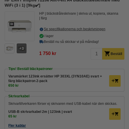
HP ENVY Inspire 7220e Allt-i-ett A4 bläckstråleskrivare med
WiFi (3 i 1) [9kg✔️]
HP
bläckstråleskrivare
skriva ut, kopiera, skanna
färg
Se specifikationerna och beskrivningen
i lager
Beställ nu så skickar vi på måndag!
3
1 750 kr
Beställ
Tips! Beställ bläckpatroner
Varumärket 123ink ersätter HP 303XL (3YN10AE) svart +
färg bläckpatron 2-pack
650 kr
Skrivarkabel
Skrivartillverkaren förser ej skrivaren med USB-kabel när den skickas.
USB-B skrivarkabel 2m | 123ink | svart
65 kr
Fler kablar