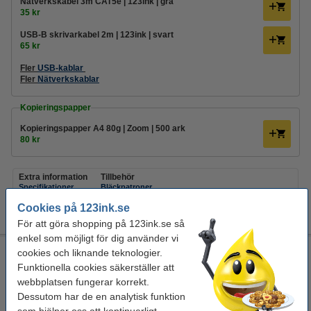
Nätverkskabel 3m CAT5e | 123ink | grå
35 kr
USB-B skrivarkabel 2m | 123ink | svart
65 kr
Fler
USB-kablar
Fler
Nätverkskablar
Kopieringspapper
Kopieringspapper A4 80g | Zoom | 500 ark
80 kr
Extra information
Tillbehör
Specifikationer
Bläckpatroner
Driver
Papper
Cookies på 123ink.se
Manual
Fotopapper
USB-kablar
För att göra shopping på 123ink.se så
enkel som möjligt för dig använder vi
HP OfficeJet Pro 8132e Allt-i-ett A4 bläckstråleskrivare med
cookies och liknande teknologier.
WiFi (4 i 1) [10kg✔️]
Funktionella cookies säkerställer att
webbplatsen fungerar korrekt.
HP
bläckstråleskrivare
skriva ut, skanna, kopiera, faxa
färg
Dessutom har de en analytisk funktion