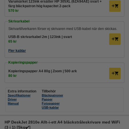
Varumärket 123ink ersätter HP 305XL (6ZA94AE) svart +
färg bläckpatron hög kapacitet 2-pack
570 kr
Skrivarkabel
Skrivartillverkaren förser ej skrivaren med USB-kabel när den skickas.
USB-B skrivarkabel 2m | 123ink | svart
65 kr
Fler kablar
Kopieringspapper
Kopieringspapper A4 80g | Zoom | 500 ark
80 kr
Extra information
Tillbehör
Specifikationer
Bläckpatroner
Driver
Papper
Manual
Fotopapper
USB-kablar
HP DeskJet 2810e Allt-i-ett A4 bläckstråleskrivare med WiFi
(3 i 1) [5kg✔️]