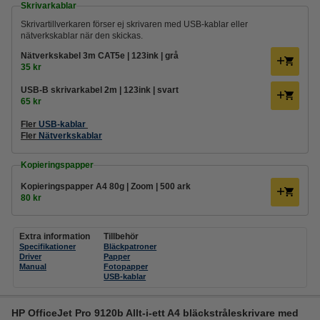
Skrivarkablar
Skrivartillverkaren förser ej skrivaren med USB-kablar eller
nätverkskablar när den skickas.
Nätverkskabel 3m CAT5e | 123ink | grå
35 kr
USB-B skrivarkabel 2m | 123ink | svart
65 kr
Fler
USB-kablar
Fler
Nätverkskablar
Kopieringspapper
Kopieringspapper A4 80g | Zoom | 500 ark
80 kr
Extra information
Tillbehör
Specifikationer
Bläckpatroner
Driver
Papper
Manual
Fotopapper
USB-kablar
HP OfficeJet Pro 9120b Allt-i-ett A4 bläckstråleskrivare med