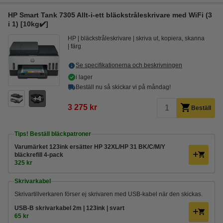
HP Smart Tank 7305 Allt-i-ett bläckstråleskrivare med WiFi (3
i 1) [10kg✔️]
HP
bläckstråleskrivare
skriva ut, kopiera, skanna
färg
Se specifikationerna och beskrivningen
i lager
Beställ nu så skickar vi på måndag!
4
3 275 kr
Beställ
Tips! Beställ bläckpatroner
Varumärket 123ink ersätter HP 32XL/HP 31 BK/C/M/Y
bläckrefill 4-pack
325 kr
Skrivarkabel
Skrivartillverkaren förser ej skrivaren med USB-kabel när den skickas.
USB-B skrivarkabel 2m | 123ink | svart
65 kr