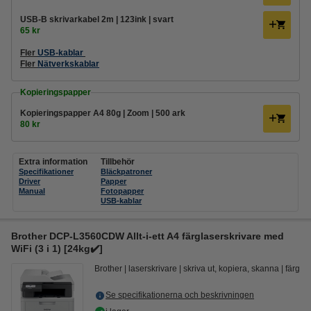
USB-B skrivarkabel 2m | 123ink | svart
65 kr
Fler
USB-kablar
Fler
Nätverkskablar
Kopieringspapper
Kopieringspapper A4 80g | Zoom | 500 ark
80 kr
Extra information
Tillbehör
Specifikationer
Bläckpatroner
Driver
Papper
Manual
Fotopapper
USB-kablar
Brother DCP-L3560CDW Allt-i-ett A4 färglaserskrivare med
WiFi (3 i 1) [24kg✔️]
Brother
laserskrivare
skriva ut, kopiera, skanna
färg
Se specifikationerna och beskrivningen