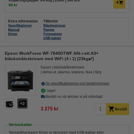
Kopieringspapper A4 80g | Zoom | 500 ark
80 kr
Extra information
Tillbehör
Specifikationer
Bläckpatroner
Manual
Papper
Driver
Fotopapper
USB-kablar
Epson WorkForce WF-7840DTWF Allt-i-ett A3+
bläckstråleskrivare med WiFi (4 i 1) [23kg✔️]
Epson
bläckstråleskrivare
skriva ut, skanna, kopiera, faxa
färg
Se specifikationerna och beskrivningen
i lager
Beställ nu så skickar vi på måndag!
2
3 275 kr
Beställ
Skrivarkablar
Skrivartillverkaren förser ej skrivaren med USB-kablar eller