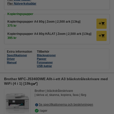
Fler
Nätverkskablar
Kopieringspapper
Kopieringspapper A4 80g | Zoom | 2,500 ark [13kg]
375 kr
Kopieringspapper A4 80g HÅLAT | Zoom | 2,500 ark [13kg]
395 kr
Extra information
Tillbehör
Specifikationer
Bläckpatroner
Driver
Papper
Manual
Fotopapper
USB-kablar
Brother MFC-J5340DWE Allt-i-ett A3 bläckstråleskrivare med
WiFi (4 i 1) [19kg✔️]
Brother
bläckstråleskrivare
skriva ut, skanna, kopiera, faxa
färg
Se specifikationerna och beskrivningen
i lager