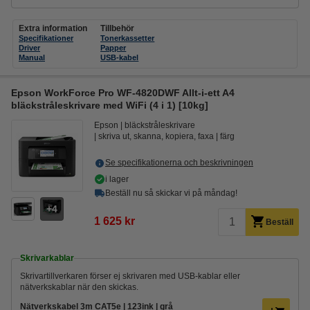
Extra information
Tillbehör
Specifikationer
Tonerkassetter
Driver
Papper
Manual
USB-kabel
Epson WorkForce Pro WF-4820DWF Allt-i-ett A4
bläckstråleskrivare med WiFi (4 i 1) [10kg]
Epson
bläckstråleskrivare
skriva ut, skanna, kopiera, faxa
färg
Se specifikationerna och beskrivningen
i lager
Beställ nu så skickar vi på måndag!
4
1 625 kr
Beställ
Skrivarkablar
Skrivartillverkaren förser ej skrivaren med USB-kablar eller
nätverkskablar när den skickas.
Nätverkskabel 3m CAT5e | 123ink | grå