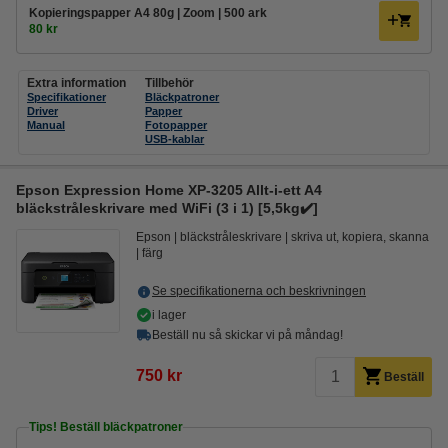
Kopieringspapper A4 80g | Zoom | 500 ark
80 kr
Extra information
Tillbehör
Specifikationer
Bläckpatroner
Driver
Papper
Manual
Fotopapper
USB-kablar
Epson Expression Home XP-3205 Allt-i-ett A4
bläckstråleskrivare med WiFi (3 i 1) [5,5kg✔️]
Epson
bläckstråleskrivare
skriva ut, kopiera, skanna
färg
Se specifikationerna och beskrivningen
i lager
Beställ nu så skickar vi på måndag!
750 kr
Beställ
Tips! Beställ bläckpatroner