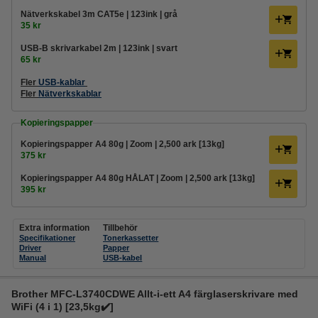
Nätverkskabel 3m CAT5e | 123ink | grå
35 kr
USB-B skrivarkabel 2m | 123ink | svart
65 kr
Fler
USB-kablar
Fler
Nätverkskablar
Kopieringspapper
Kopieringspapper A4 80g | Zoom | 2,500 ark [13kg]
375 kr
Kopieringspapper A4 80g HÅLAT | Zoom | 2,500 ark [13kg]
395 kr
Extra information
Tillbehör
Specifikationer
Tonerkassetter
Driver
Papper
Manual
USB-kabel
Brother MFC-L3740CDWE Allt-i-ett A4 färglaserskrivare med
WiFi (4 i 1) [23,5kg✔️]