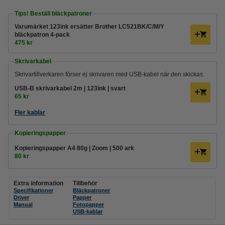
Tips! Beställ bläckpatroner
Varumärket 123ink ersätter Brother LC521BK/C/M/Y
bläckpatron 4-pack
475 kr
Skrivarkabel
Skrivartillverkaren förser ej skrivaren med USB-kabel när den skickas.
USB-B skrivarkabel 2m | 123ink | svart
65 kr
Fler kablar
Kopieringspapper
Kopieringspapper A4 80g | Zoom | 500 ark
80 kr
Extra information
Tillbehör
Specifikationer
Bläckpatroner
Driver
Papper
Manual
Fotopapper
USB-kablar