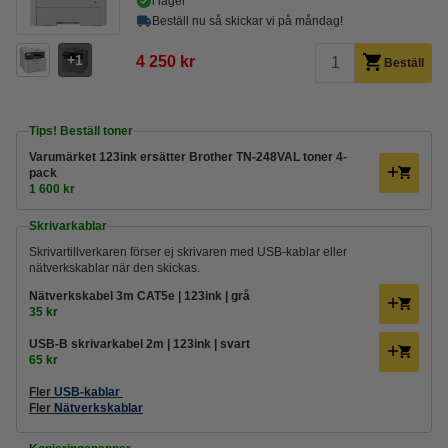
i lager
Beställ nu så skickar vi på måndag!
1
4 250 kr
Beställ
Tips! Beställ toner
Varumärket 123ink ersätter Brother TN-248VAL toner 4-
pack
1 600 kr
Skrivarkablar
Skrivartillverkaren förser ej skrivaren med USB-kablar eller
nätverkskablar när den skickas.
Nätverkskabel 3m CAT5e | 123ink | grå
35 kr
USB-B skrivarkabel 2m | 123ink | svart
65 kr
Fler
USB-kablar
Fler
Nätverkskablar