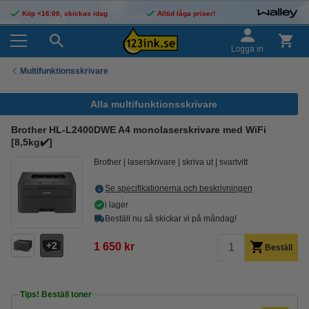
Köp <16:00, skickas idag
Alltid låga priser!
Logga in
Multifunktionsskrivare
Alla multifunktionsskrivare
Brother HL-L2400DWE A4 monolaserskrivare med WiFi
[8,5kg✔️]
Brother
laserskrivare
skriva ut
svartvitt
Se specifikationerna och beskrivningen
i lager
Beställ nu så skickar vi på måndag!
2
1 650 kr
Beställ
Tips! Beställ toner