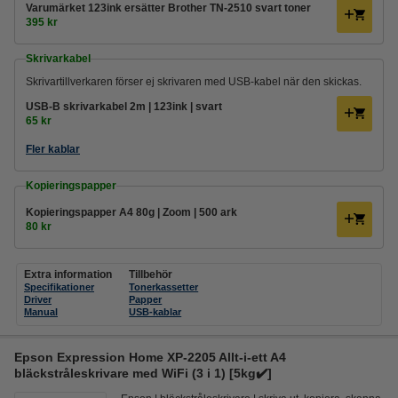
Varumärket 123ink ersätter Brother TN-2510 svart toner
395 kr
Skrivarkabel
Skrivartillverkaren förser ej skrivaren med USB-kabel när den skickas.
USB-B skrivarkabel 2m | 123ink | svart
65 kr
Fler kablar
Kopieringspapper
Kopieringspapper A4 80g | Zoom | 500 ark
80 kr
Extra information
Tillbehör
Specifikationer
Tonerkassetter
Driver
Papper
Manual
USB-kablar
Epson Expression Home XP-2205 Allt-i-ett A4
bläckstråleskrivare med WiFi (3 i 1) [5kg✔️]