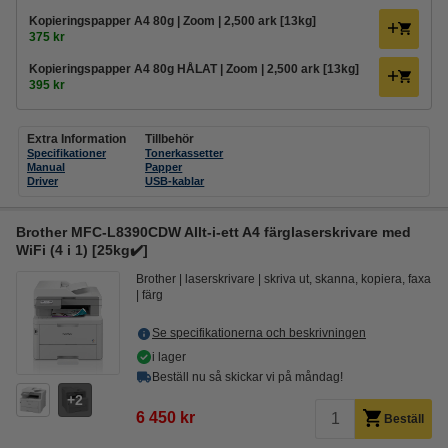
Kopieringspapper A4 80g | Zoom | 2,500 ark [13kg]
375 kr
Kopieringspapper A4 80g HÅLAT | Zoom | 2,500 ark [13kg]
395 kr
Extra Information
Tillbehör
Specifikationer
Tonerkassetter
Manual
Papper
Driver
USB-kablar
Brother MFC-L8390CDW Allt-i-ett A4 färglaserskrivare med
WiFi (4 i 1) [25kg✔️]
Brother
laserskrivare
skriva ut, skanna, kopiera, faxa
färg
Se specifikationerna och beskrivningen
i lager
Beställ nu så skickar vi på måndag!
2
6 450 kr
Beställ