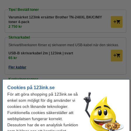
Tips! Beställ toner
Varumärket 123ink ersätter Brother TN-248XL BK/C/M/Y
toner 4-pack
2 750 kr
Skrivarkabel
Skrivartillverkaren förser ej skrivaren med USB-kabel när den skickas.
USB-B skrivarkabel 2m | 123ink | svart
65 kr
Fler kablar
Kopieringspapper
Cookies på 123ink.se
Kopieringspapper A4 80g | Zoom | 2,500 ark [13kg]
375 kr
För att göra shopping på 123ink.se så
enkel som möjligt för dig använder vi
Kopieringspapper A4 80g HÅLAT | Zoom | 2,500 ark [13kg]
cookies och liknande teknologier.
395 kr
Funktionella cookies säkerställer att
webbplatsen fungerar korrekt.
Extra information
Tillbehör
Dessutom har de en analytisk funktion
Specifikationer
Tonerkassetter
Manual
Papper