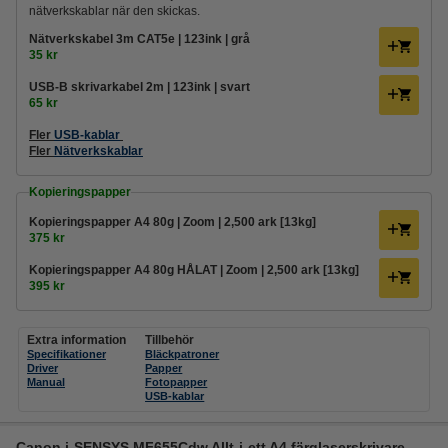
nätverkskablar när den skickas.
Nätverkskabel 3m CAT5e | 123ink | grå
35 kr
USB-B skrivarkabel 2m | 123ink | svart
65 kr
Fler
USB-kablar
Fler
Nätverkskablar
Kopieringspapper
Kopieringspapper A4 80g | Zoom | 2,500 ark [13kg]
375 kr
Kopieringspapper A4 80g HÅLAT | Zoom | 2,500 ark [13kg]
395 kr
Extra information
Tillbehör
Specifikationer
Bläckpatroner
Driver
Papper
Manual
Fotopapper
USB-kablar
Canon i-SENSYS MF655Cdw Allt-i-ett A4 färglaserskrivare