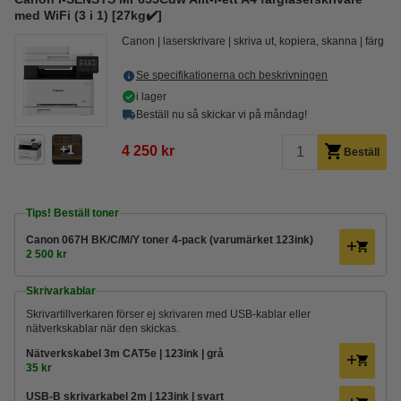
med WiFi (3 i 1) [27kg✔️]
Canon
laserskrivare
skriva ut, kopiera, skanna
färg
Se specifikationerna och beskrivningen
i lager
Beställ nu så skickar vi på måndag!
1
4 250 kr
Beställ
Tips! Beställ toner
Canon 067H BK/C/M/Y toner 4-pack (varumärket 123ink)
2 500 kr
Skrivarkablar
Skrivartillverkaren förser ej skrivaren med USB-kablar eller
nätverkskablar när den skickas.
Nätverkskabel 3m CAT5e | 123ink | grå
35 kr
USB-B skrivarkabel 2m | 123ink | svart