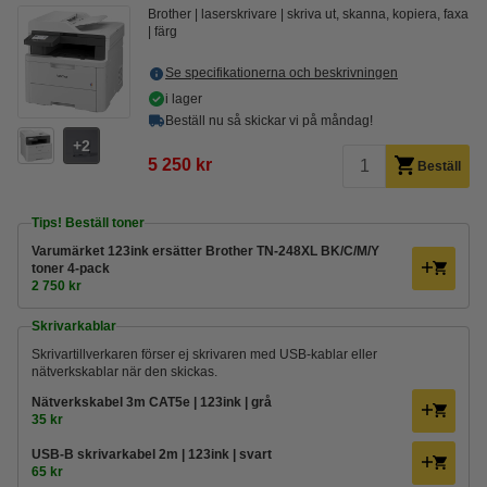
Brother
laserskrivare
skriva ut, skanna, kopiera, faxa
färg
Se specifikationerna och beskrivningen
i lager
Beställ nu så skickar vi på måndag!
2
5 250 kr
Beställ
Tips! Beställ toner
Varumärket 123ink ersätter Brother TN-248XL BK/C/M/Y
toner 4-pack
2 750 kr
Skrivarkablar
Skrivartillverkaren förser ej skrivaren med USB-kablar eller
nätverkskablar när den skickas.
Nätverkskabel 3m CAT5e | 123ink | grå
35 kr
USB-B skrivarkabel 2m | 123ink | svart
65 kr