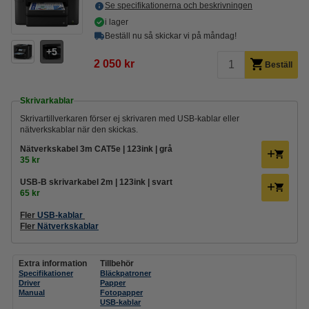
Se specifikationerna och beskrivningen
i lager
Beställ nu så skickar vi på måndag!
5
2 050 kr
Beställ
Skrivarkablar
Skrivartillverkaren förser ej skrivaren med USB-kablar eller
nätverkskablar när den skickas.
Nätverkskabel 3m CAT5e | 123ink | grå
35 kr
USB-B skrivarkabel 2m | 123ink | svart
65 kr
Fler
USB-kablar
Fler
Nätverkskablar
Extra information
Tillbehör
Specifikationer
Bläckpatroner
Driver
Papper
Manual
Fotopapper
USB-kablar