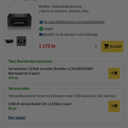
Brother
bläckstråleskrivare
skriva ut, kopiera, skanna
färg
Se specifikationerna och beskrivningen
i lager
Beställ nu så skickar vi på måndag!
1
1 175 kr
Beställ
Tips! Beställ bläckpatroner
Varumärket 123ink ersätter Brother LC521BK/C/M/Y
bläckpatron 4-pack
475 kr
Skrivarkabel
Skrivartillverkaren förser ej skrivaren med USB-kabel när den skickas.
USB-B skrivarkabel 2m | 123ink | svart
65 kr
Fler kablar