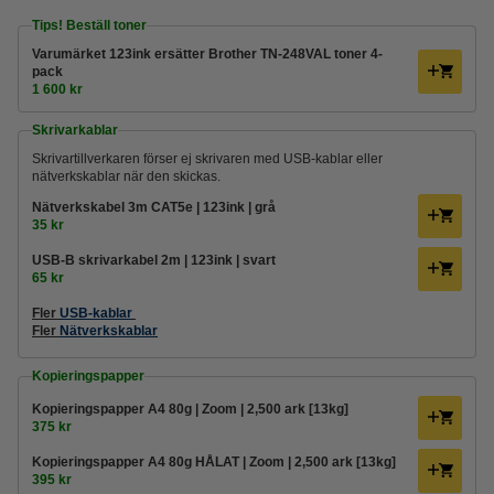
Tips! Beställ toner
Varumärket 123ink ersätter Brother TN-248VAL toner 4-
pack
1 600 kr
Skrivarkablar
Skrivartillverkaren förser ej skrivaren med USB-kablar eller
nätverkskablar när den skickas.
Nätverkskabel 3m CAT5e | 123ink | grå
35 kr
USB-B skrivarkabel 2m | 123ink | svart
65 kr
Fler
USB-kablar
Fler
Nätverkskablar
Kopieringspapper
Kopieringspapper A4 80g | Zoom | 2,500 ark [13kg]
375 kr
Kopieringspapper A4 80g HÅLAT | Zoom | 2,500 ark [13kg]
395 kr