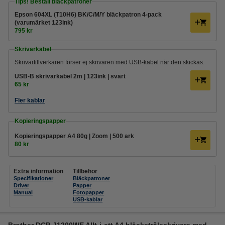
Tips! Beställ bläckpatroner
Epson 604XL (T10H6) BK/C/M/Y bläckpatron 4-pack
(varumärket 123ink)
795 kr
Skrivarkabel
Skrivartillverkaren förser ej skrivaren med USB-kabel när den skickas.
USB-B skrivarkabel 2m | 123ink | svart
65 kr
Fler kablar
Kopieringspapper
Kopieringspapper A4 80g | Zoom | 500 ark
80 kr
Extra information
Tillbehör
Specifikationer
Bläckpatroner
Driver
Papper
Manual
Fotopapper
USB-kablar