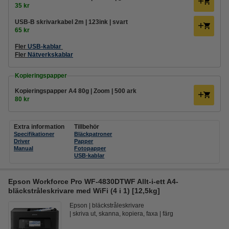
35 kr
USB-B skrivarkabel 2m | 123ink | svart
65 kr
Fler
USB-kablar
Fler
Nätverkskablar
Kopieringspapper
Kopieringspapper A4 80g | Zoom | 500 ark
80 kr
Extra information
Tillbehör
Specifikationer
Bläckpatroner
Driver
Papper
Manual
Fotopapper
USB-kablar
Epson Workforce Pro WF‑4830DTWF Allt-i-ett A4-
bläckstråleskrivare med WiFi (4 i 1) [12,5kg]
Epson
bläckstråleskrivare
skriva ut, skanna, kopiera, faxa
färg