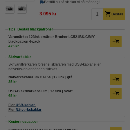
Beställ nu så skickar vi på måndag!
3 095 kr
Beställ
Tips! Beställ bläckpatroner
Varumärket 123ink ersätter Brother LC521BK/C/M/Y
bläckpatron 4-pack
475 kr
Skrivarkablar
Skrivartillverkaren förser ej skrivaren med USB-kablar eller
nätverkskablar när den skickas.
Nätverkskabel 3m CAT5e | 123ink | grå
35 kr
USB-B skrivarkabel 2m | 123ink | svart
65 kr
Fler
USB-kablar
Fler
Nätverkskablar
Kopieringspapper