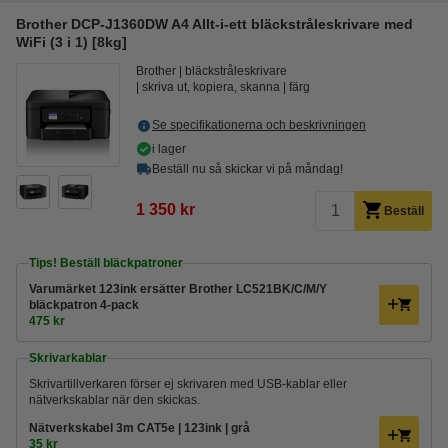
Brother DCP-J1360DW A4 Allt-i-ett bläckstråleskrivare med
WiFi (3 i 1) [8kg]
Brother
bläckstråleskrivare
skriva ut, kopiera, skanna
färg
Se specifikationerna och beskrivningen
i lager
Beställ nu så skickar vi på måndag!
1 350 kr
Beställ
Tips! Beställ bläckpatroner
Varumärket 123ink ersätter Brother LC521BK/C/M/Y
bläckpatron 4-pack
475 kr
Skrivarkablar
Skrivartillverkaren förser ej skrivaren med USB-kablar eller
nätverkskablar när den skickas.
Nätverkskabel 3m CAT5e | 123ink | grå
35 kr