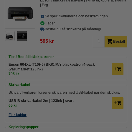
Epson
bläckstråleskrivare
skriva ut, kopiera, skanna
färg
Se specifikationerna och beskrivningen
i lager
Beställ nu så skickar vi på måndag!
2
595 kr
Beställ
Tips! Beställ bläckpatroner
Epson 604XL (T10H6) BK/C/M/Y bläckpatron 4-pack
(varumärket 123ink)
795 kr
Skrivarkabel
Skrivartillverkaren förser ej skrivaren med USB-kabel när den skickas.
USB-B skrivarkabel 2m | 123ink | svart
65 kr
Fler kablar
Kopieringspapper