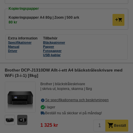
Kopieringspapper
Kopieringspapper A4 80g | Zoom | 500 ark
80 kr
Extra information
Tillbehör
Specifikationer
Bläckpatroner
Manual
Papper
Driver
Fotopapper
USB-kablar
Brother DCP-J1310DW Allt-i-ett A4 bläckstråleskrivare med
WiFi (3-i-1) [8kg]
Brother
bläckstråleskrivare
skriva ut, kopiera, skanna
färg
Se specifikationerna och beskrivningen
i lager
Beställ nu så skickar vi på måndag!
1
1 325 kr
Beställ