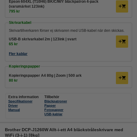
Epson 604XL (T10H6) BK/C/M/Y bläckpatron 4-pack
(varumärket 123ink)
795 kr
Skrivarkabel
Skrivartillverkaren förser ej skrivaren med USB-kabel när den skickas.
USB-B skrivarkabel 2m | 123ink | svart
65 kr
Fler kablar
Kopieringspapper
Kopieringspapper A4 80g | Zoom | 500 ark
80 kr
Extra information
Tillbehör
Specifikationer
Bläckpatroner
Driver
Papper
Manual
Fotopapper
USB-kablar
Brother DCP-J1260W Allt-i-ett A4 bläckstråleskrivare med
WiFi (3-i-1) [8kg]