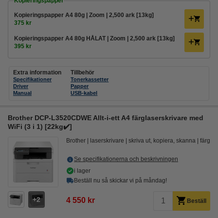
Kopieringspapper
Kopieringspapper A4 80g | Zoom | 2,500 ark [13kg]
375 kr
Kopieringspapper A4 80g HÅLAT | Zoom | 2,500 ark [13kg]
395 kr
Extra information
Tillbehör
Specifikationer
Tonerkassetter
Driver
Papper
Manual
USB-kabel
Brother DCP-L3520CDWE Allt-i-ett A4 färglaserskrivare med
WiFi (3 i 1) [22kg✔️]
Brother
laserskrivare
skriva ut, kopiera, skanna
färg
Se specifikationerna och beskrivningen
i lager
Beställ nu så skickar vi på måndag!
2
4 550 kr
Beställ