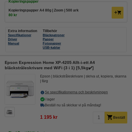
Kopieringspapper
Kopieringspapper A4 80g | Zoom | 500 ark
80 kr
Extra information
Tillbehör
Specifikationer
Bläckpatroner
Driver
Papper
Manual
Fotopapper
USB-kablar
Epson Expression Home XP-4205 Allt-i-ett A4
bläckstråleskrivare med WiFi (3 i 1) [5,5kg✔️]
Epson
bläckstråleskrivare
skriva ut, kopiera, skanna
färg
Se specifikationerna och beskrivningen
i lager
Beställ nu så skickar vi på måndag!
1 195 kr
Beställ