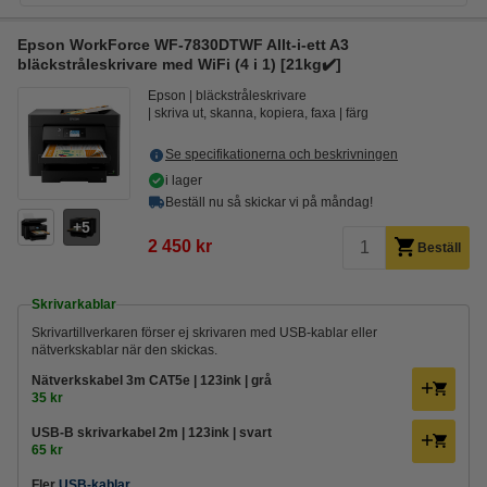
Epson WorkForce WF-7830DTWF Allt-i-ett A3
bläckstråleskrivare med WiFi (4 i 1) [21kg✔️]
Epson
bläckstråleskrivare
skriva ut, skanna, kopiera, faxa
färg
Se specifikationerna och beskrivningen
i lager
Beställ nu så skickar vi på måndag!
5
2 450 kr
Beställ
Skrivarkablar
Skrivartillverkaren förser ej skrivaren med USB-kablar eller
nätverkskablar när den skickas.
Nätverkskabel 3m CAT5e | 123ink | grå
35 kr
USB-B skrivarkabel 2m | 123ink | svart
65 kr
Fler
USB-kablar