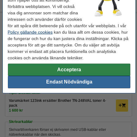
som hjälper oss att kontinuerligt
Driver
USB-kablar
förbättra webbplatsen. Vi vill också
visa dig annonser som matchar dina
intressen och använder därför cookies
Brother MFC-L3760CDW Allt-i-ett A4 färglaserskrivare med
WiFi (4 i 1) [24kg✔️]
för att spåra ditt beteende på och utanför vår webbplats. I vår
Policy gällande cookies
kan du läsa allt om dessa cookies, hur
Brother
laserskrivare
skriva ut, skanna, kopiera, faxa
de fungerar och hur du kan justera dina inställningar. Klicka på
färg
acceptera för att ge ditt samtycke. Om du väljer att avböja
Se specifikationerna och beskrivningen
kommer vi endast att placera funktionella och analytiska
cookies och använda liknande tekniker.
i lager
Beställ nu så skickar vi på måndag!
Acceptera
2
4 900 kr
Beställ
Endast Nödvändiga
Tips! Beställ toner
Varumärket 123ink ersätter Brother TN-248VAL toner 4-
pack
1 600 kr
Skrivarkablar
Skrivartillverkaren förser ej skrivaren med USB-kablar eller
nätverkskablar när den skickas.