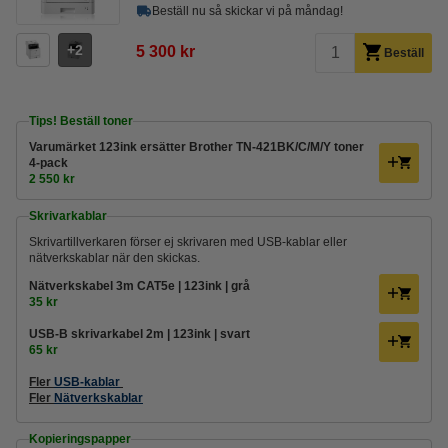
Beställ nu så skickar vi på måndag!
2
5 300 kr
Beställ
Tips! Beställ toner
Varumärket 123ink ersätter Brother TN-421BK/C/M/Y toner
4-pack
2 550 kr
Skrivarkablar
Skrivartillverkaren förser ej skrivaren med USB-kablar eller
nätverkskablar när den skickas.
Nätverkskabel 3m CAT5e | 123ink | grå
35 kr
USB-B skrivarkabel 2m | 123ink | svart
65 kr
Fler
USB-kablar
Fler
Nätverkskablar
Kopieringspapper