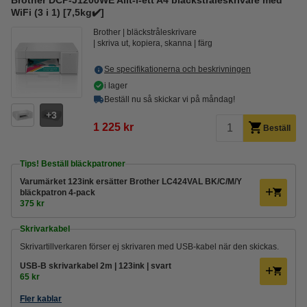
Brother DCP-J1200WE Allt-i-ett A4 bläckstråleskrivare med
WiFi (3 i 1) [7,5kg✔️]
Brother
bläckstråleskrivare
skriva ut, kopiera, skanna
färg
Se specifikationerna och beskrivningen
i lager
Beställ nu så skickar vi på måndag!
3
1 225 kr
Beställ
Tips! Beställ bläckpatroner
Varumärket 123ink ersätter Brother LC424VAL BK/C/M/Y
bläckpatron 4-pack
375 kr
Skrivarkabel
Skrivartillverkaren förser ej skrivaren med USB-kabel när den skickas.
USB-B skrivarkabel 2m | 123ink | svart
65 kr
Fler kablar