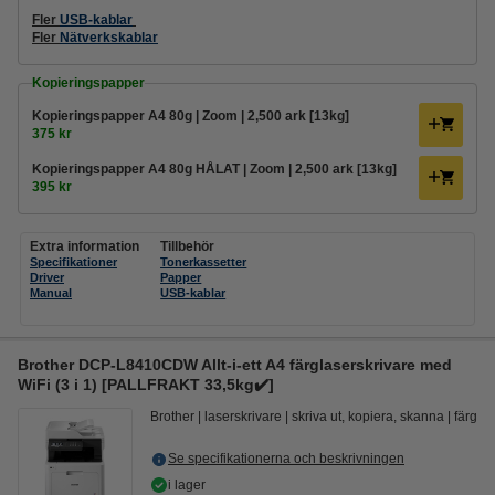
Fler
USB-kablar
Fler
Nätverkskablar
Kopieringspapper
Kopieringspapper A4 80g | Zoom | 2,500 ark [13kg]
375 kr
Kopieringspapper A4 80g HÅLAT | Zoom | 2,500 ark [13kg]
395 kr
Extra information
Tillbehör
Specifikationer
Tonerkassetter
Driver
Papper
Manual
USB-kablar
Brother DCP-L8410CDW Allt-i-ett A4 färglaserskrivare med
WiFi (3 i 1) [PALLFRAKT 33,5kg✔️]
Brother
laserskrivare
skriva ut, kopiera, skanna
färg
Se specifikationerna och beskrivningen
i lager