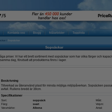
Kontakta oss
Blogg
Målarbilder
Topplista
äckar
Sopsäckar
Sopsäckar
åga priser. Vi har ett brett sortiment med sopsäckar som har olika färger och kapac
 samma dag, förutsatt att produkterna finns i lager.
Beskrivning
Tillverkad av återanvänd plast för minsta möjliga miljöpåverkan. Sopsäcken passar
avfall. Rullens bredd är 38cm.
Specifikationer
Sort:
soppsäck
Mått:
Färg:
svart
Volym:
Varumärke:
Albena
Antal: