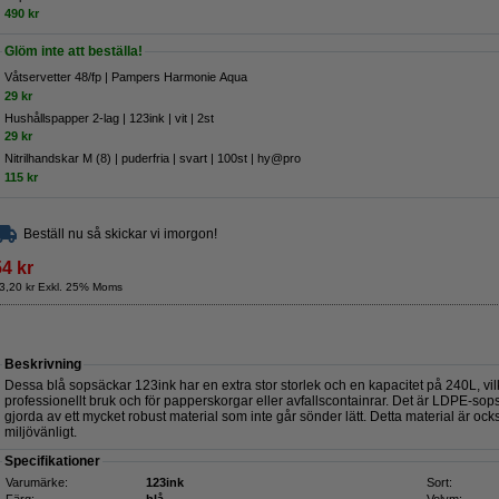
490 kr
Glöm inte att beställa!
Våtservetter 48/fp | Pampers Harmonie Aqua
29 kr
Hushållspapper 2-lag | 123ink | vit | 2st
29 kr
Nitrilhandskar M (8) | puderfria | svart | 100st | hy@pro
115 kr
Beställ nu så skickar vi imorgon!
54 kr
3,20 kr Exkl. 25% Moms
Beskrivning
Dessa blå sopsäckar 123ink har en extra stor storlek och en kapacitet på 240L, vil
professionellt bruk och för papperskorgar eller avfallscontainrar. Det är LDPE-sopsä
gjorda av ett mycket robust material som inte går sönder lätt. Detta material är ock
miljövänligt.
Specifikationer
Varumärke:
123ink
Sort: