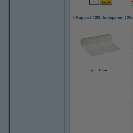
4
Sopsäck 120L transparent | 25s
Zoom