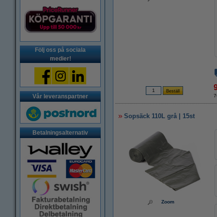
Följ oss på sociala
medier!
Vår leveranspartner
7
Sopsäck 110L grå | 15st
Betalningsalternativ
Zoom