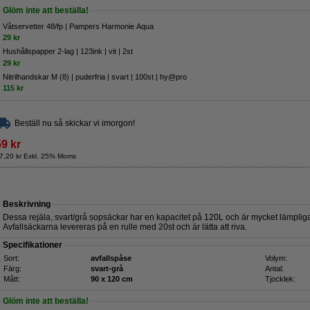
Glöm inte att beställa!
Våtservetter 48/fp | Pampers Harmonie Aqua
29 kr
Hushållspapper 2-lag | 123ink | vit | 2st
29 kr
Nitrilhandskar M (8) | puderfria | svart | 100st | hy@pro
115 kr
Beställ nu så skickar vi imorgon!
59 kr
7,20 kr Exkl. 25% Moms
Beskrivning
Dessa rejäla, svart/grå sopsäckar har en kapacitet på 120L och är mycket lämpliga
Avfallsäckarna levereras på en rulle med 20st och är lätta att riva.
Specifikationer
Sort:
avfallspåse
Volym:
Färg:
svart-grå
Antal:
Mått:
90 x 120 cm
Tjocklek:
Glöm inte att beställa!