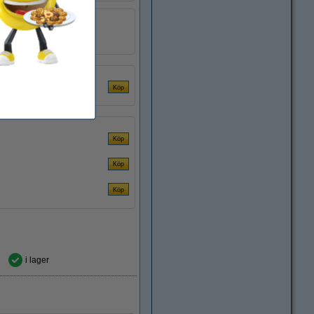
60 liter
20 st
SDR00342
i lager