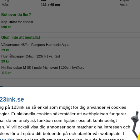
Färg:
blå
Volym:
Mått:
131 x 65 cm
Antal:
Behöver du fler?
Köp
100st
för endast
590 kr
Glöm inte att beställa!
Våtservetter 48/fp | Pampers Harmonie Aqua
29 kr
Hushållspapper 2-lag | 123ink | vit | 2st
29 kr
Nitrilhandskar M (8) | puderfria | svart | 100st | hy@pro
115 kr
Beställ nu så skickar vi imorgon!
74 kr
23ink.se
9,20 kr Exkl. 25% Moms
ng på 123ink.se så enkel som möjligt för dig använder vi cookies
ogier. Funktionella cookies säkerställer att webbplatsen fungerar
r de en analytisk funktion som hjälper oss att kontinuerligt
Beskrivning
en. Vi vill också visa dig annonser som matchar dina intressen och
Dessa grå LDPE-sopsäckar från 123ink är gjorda av mycket starkt material vilket gö
kies för att spåra ditt beteende på och utanför vår webbplats. I
dem tillförlitliga och olyckor är inte lätta. Materialet är även återvinningsbart, vilk
 cookies
kan du läsa allt om dessa cookies, hur de fungerar och