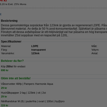
54 kr
3,20 kr Exkl. 25% Moms
t
Beskrivning
Dessa genomskinliga sopsäckar från 123ink är gjorda av regenererad LDPE. Pås
återvunnet material. Av detta är 50 % post-konsumentavfall. Självklart är påsarn
Förutom att dessa avfallspåsar är ett miljövänligt val har påsarna en hög transpare
innehåller 25st soppåsar med en kapacitet på 120L.
Specifikationer
Material:
LDPE
Mått:
Färg:
transparent
Volym:
Varumärke:
123ink
Antal:
Behöver du fler?
Köp
250st
för endast
690 kr
Glöm inte att beställa!
Våtservetter 48/fp | Pampers Harmonie Aqua
29 kr
Hushållspapper 2-lag | 123ink | vit | 2st
29 kr
Nitrilhandskar M (8) | puderfria | svart | 100st | hy@pro
115 kr