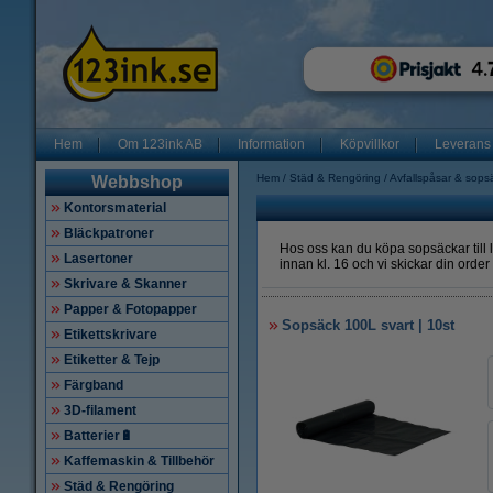
Hem
Om 123ink AB
Information
Köpvillkor
Leverans
Hem
Städ & Rengöring
Avfallspåsar & sops
Webbshop
Kontorsmaterial
Bläckpatroner
Hos oss kan du köpa sopsäckar till l
Lasertoner
innan kl. 16 och vi skickar din order
Skrivare & Skanner
Papper & Fotopapper
Sopsäck 100L svart | 10st
Etikettskrivare
Etiketter & Tejp
Färgband
3D-filament
Batterier🔋
Kaffemaskin & Tillbehör
Städ & Rengöring