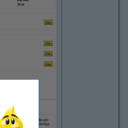
240 liter
10 st
i lager
r dem extra rivtåliga. Detta gör
et också gör säckarna miljövänliga.