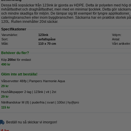
Dessa blå sopsäckar från 123ink är gjorda av HDPE. Detta är polyeten med hög d
rivhållfasthet och draghållfasthet, men med en minimal tjocklek. Detta gör säckar
och mindre skadliga för miljön. De lämpar sig till exempel för tyngre applikationer
cateringbranschen eller inom byggbranschen. Säckarna har en praktisk storlek p
120L. Rullen innehåller 20st säckar.
Specifikationer
Varumärke:
123ink
Volym:
Sort:
avfallspåse
Antal:
Mått:
110 x 70 cm
Vårt artikelnr:
Behöver du fler?
Köp
200st
för endast
490 kr
Glöm inte att beställa!
Våtservetter 48/fp | Pampers Harmonie Aqua
29 kr
Hushållspapper 2-lag | 123ink | vit | 2st
29 kr
Nitrilhandskar M (8) | puderfria | svart | 100st | hy@pro
115 kr
Beställ nu så skickar vi imorgon!