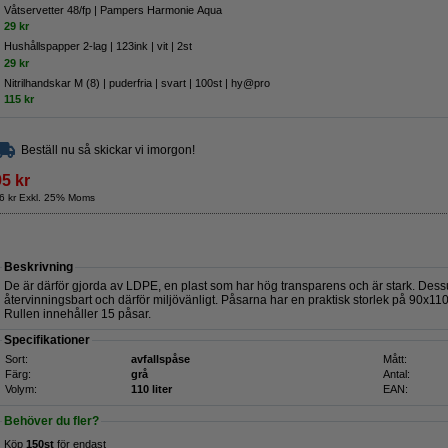
Våtservetter 48/fp | Pampers Harmonie Aqua
29 kr
Hushållspapper 2-lag | 123ink | vit | 2st
29 kr
Nitrilhandskar M (8) | puderfria | svart | 100st | hy@pro
115 kr
Beställ nu så skickar vi imorgon!
95 kr
6 kr Exkl. 25% Moms
Beskrivning
De är därför gjorda av LDPE, en plast som har hög transparens och är stark. Dess
återvinningsbart och därför miljövänligt. Påsarna har en praktisk storlek på 90x1
Rullen innehåller 15 påsar.
Specifikationer
Sort:
avfallspåse
Mått:
Färg:
grå
Antal:
Volym:
110 liter
EAN:
Behöver du fler?
Köp
150st
för endast