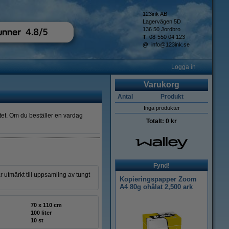
123ink AB
Lagervägen 5D
136 50 Jordbro
T
: 08-550 04 123
@
:
info@123ink.se
Logga in
Varukorg
Antal
Produkt
Inga produkter
itet. Om du beställer en vardag
Totalt:
0 kr
Fynd!
 utmärkt till uppsamling av tungt
Kopieringspapper Zoom
A4 80g ohålat 2,500 ark
70 x 110 cm
100 liter
10 st