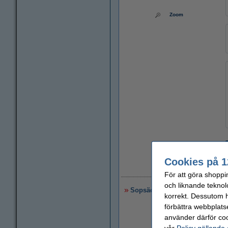
Zoom
Cookies på 1
5
För att göra shoppi
och liknande teknol
Sopsäck 60L | grå | 20st
korrekt. Dessutom ha
förbättra webbplats
använder därför coo
vår
Policy gällande