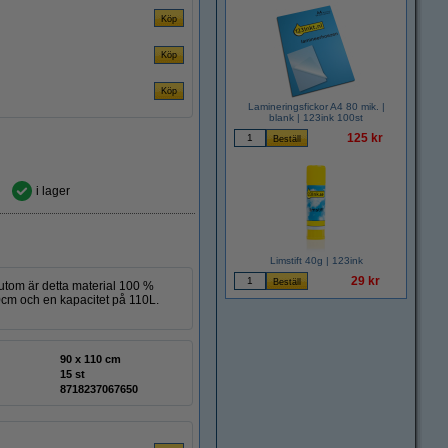
Lamineringsfickor A4 80 mik. |
blank | 123ink 100st
125 kr
i lager
Limstift 40g | 123ink
29 kr
utom är detta material 100 %
10cm och en kapacitet på 110L.
90 x 110 cm
15 st
8718237067650