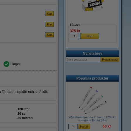
i lager
375 kr
Nyhetsbrev
i lager
Populära produkter
 för stora sopkärl och små kärl.
120 liter
20 st
Whiteboardpenna 2.5mm | 123ink |
35 micron
sorterade färger | 4st
60 kr