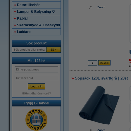
Datortillbehör
Zoom
Lampor & Belysning 💡
Kablar
Skärmskydd & Linsskydd
Laddare
Sök produkt
Sök
Mitt 123ink
4
Sopsäck 120L svart/grå | 20st
Glömt ditt lösenord?
Trygg E-Handel
Zoom