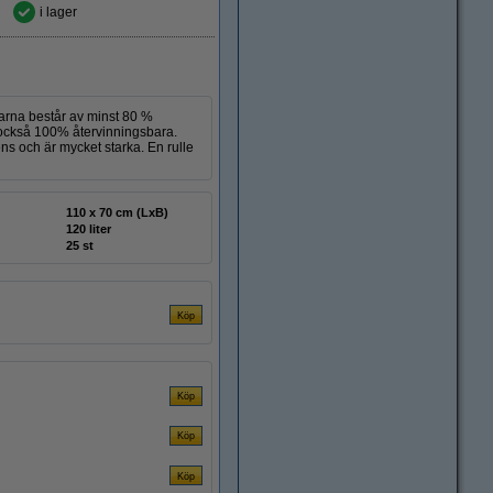
i lager
arna består av minst 80 %
a också 100% återvinningsbara.
ns och är mycket starka. En rulle
110 x 70 cm (LxB)
120 liter
25 st