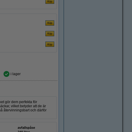
i lager
ket gör dem perfekta för
ckar, vilket betyder att de är
så återvinningsbart och därför
avfallspåse