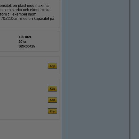
ensitet: en plast med maximal
na extra starka och ekonomiska
, som till exempel inom
å 70x110cm, med en kapacitet på
120 liter
20 st
SDR00425