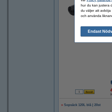
hur du kan justera d
du väljer att avböja
och använda liknand
Zoom
Endast Nöd
3
Sopsäck 120L blå | 20st