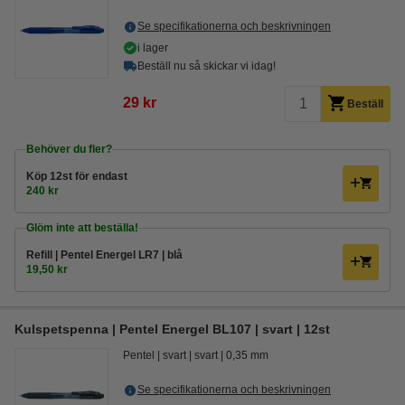
Se specifikationerna och beskrivningen
i lager
Beställ nu så skickar vi idag!
29 kr
Beställ
Behöver du fler?
Köp
12st
för endast
240 kr
Glöm inte att beställa!
Refill | Pentel Energel LR7 | blå
19,50 kr
Kulspetspenna | Pentel Energel BL107 | svart | 12st
Pentel
svart
svart
0,35 mm
Se specifikationerna och beskrivningen