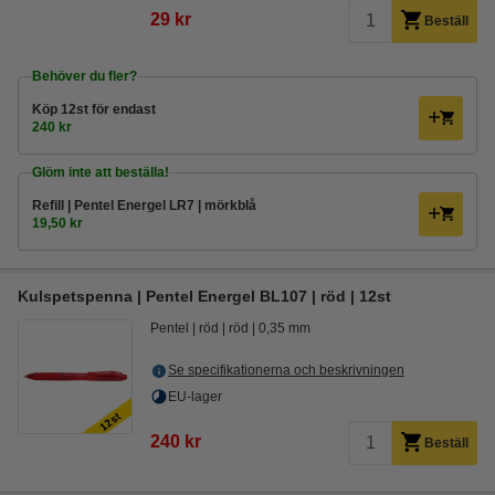
29 kr
Beställ
Behöver du fler?
Köp
12st
för endast
240 kr
Glöm inte att beställa!
Refill | Pentel Energel LR7 | mörkblå
19,50 kr
Kulspetspenna | Pentel Energel BL107 | röd | 12st
Pentel
röd
röd
0,35 mm
Se specifikationerna och beskrivningen
EU-lager
240 kr
Beställ