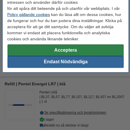
intressen och använder därför cookies
Pentel
ljusgrön
ljusgrön
0,35 mm
för att spåra ditt beteende på och utanför vår webbplats. I vår
Policy gällande cookies
kan du läsa allt om dessa cookies, hur
Se specifikationerna och beskrivningen
de fungerar och hur du kan justera dina inställningar. Klicka på
EU-lager
acceptera för att ge ditt samtycke. Om du väljer att avböja
kommer vi endast att placera funktionella och analytiska
29 kr
Beställ
cookies och använda liknande tekniker.
Acceptera
Glöm inte att beställa!
Refill | Pentel Energel LR7 | ljusgrön
Endast Nödvändiga
19,50 kr
Refill | Pentel Energel LR7 | blå
Pentel
blå
BL37, BL57, BL77, BL107, BL117, BL407 en BL2007
1 st
Se specifikationerna och beskrivningen
i lager
Beställ nu så skickar vi idag!