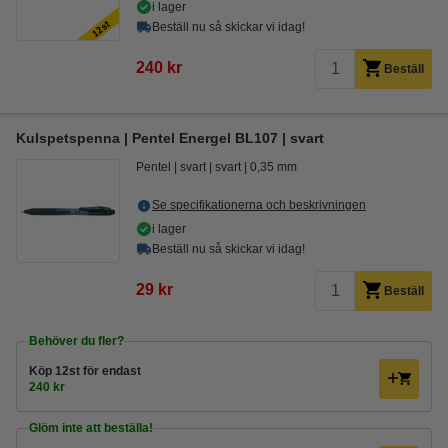
i lager
Beställ nu så skickar vi idag!
240 kr
Beställ
Kulspetspenna | Pentel Energel BL107 | svart
Pentel
svart
svart
0,35 mm
Se specifikationerna och beskrivningen
i lager
Beställ nu så skickar vi idag!
29 kr
Beställ
Behöver du fler?
Köp
12st
för endast
240 kr
Glöm inte att beställa!