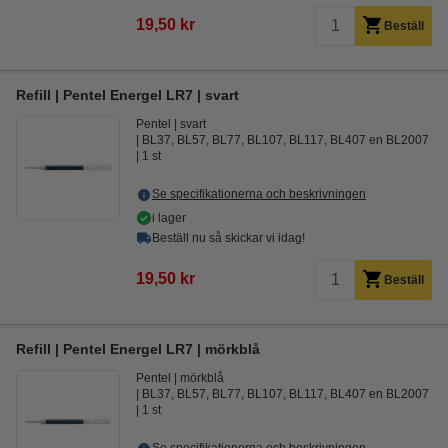
19,50 kr
Beställ
Refill | Pentel Energel LR7 | svart
Pentel
svart
BL37, BL57, BL77, BL107, BL117, BL407 en BL2007
1 st
Se specifikationerna och beskrivningen
i lager
Beställ nu så skickar vi idag!
19,50 kr
Beställ
Refill | Pentel Energel LR7 | mörkblå
Pentel
mörkblå
BL37, BL57, BL77, BL107, BL117, BL407 en BL2007
1 st