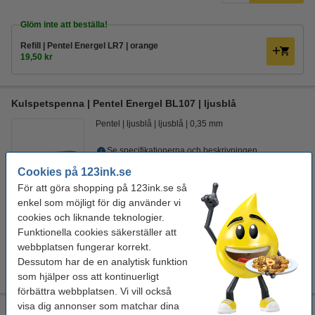
Glöm inte att beställa!
Refill | Pentel Energel LR7 | orange
19,50 kr
Kulspetspenna | Pentel Energel BL107 | ljusblå
Pentel
ljusblå
ljusblå
0,35 mm
Se specifikationerna och beskrivningen
EU-lager
Cookies på 123ink.se
För att göra shopping på 123ink.se så
29 kr
Beställ
enkel som möjligt för dig använder vi
cookies och liknande teknologier.
Funktionella cookies säkerställer att
Glöm inte att beställa!
webbplatsen fungerar korrekt.
Refill | Pentel Energel LR7 | ljusblå
Dessutom har de en analytisk funktion
19,50 kr
som hjälper oss att kontinuerligt
förbättra webbplatsen. Vi vill också
visa dig annonser som matchar dina
Kulspetspenna | Pentel Energel BL107 | ljusgrön