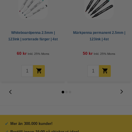
Whiteboardpenna 2.5mm |
Märkpenna permanent 2.5mm |
123ink | sorterade färger | 4st
123ink | 4st
60 kr
50 kr
Inkl. 25% Moms
Inkl. 25% Moms
Mer än 300.000 kunder!
Beställ innan 16:00 så skickar vi idag!