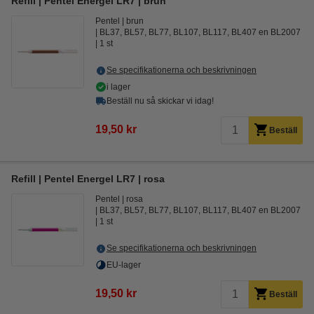
Refill | Pentel Energel LR7 | brun
Pentel
brun
BL37, BL57, BL77, BL107, BL117, BL407 en BL2007
1 st
Se specifikationerna och beskrivningen
i lager
Beställ nu så skickar vi idag!
19,50 kr
Beställ
Refill | Pentel Energel LR7 | rosa
Pentel
rosa
BL37, BL57, BL77, BL107, BL117, BL407 en BL2007
1 st
Se specifikationerna och beskrivningen
EU-lager
19,50 kr
Beställ