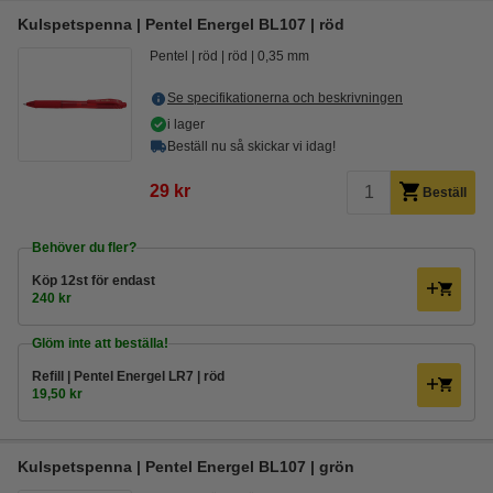
Kulspetspenna | Pentel Energel BL107 | röd
Pentel
röd
röd
0,35 mm
Se specifikationerna och beskrivningen
i lager
Beställ nu så skickar vi idag!
29 kr
Beställ
Behöver du fler?
Köp
12st
för endast
240 kr
Glöm inte att beställa!
Refill | Pentel Energel LR7 | röd
19,50 kr
Kulspetspenna | Pentel Energel BL107 | grön