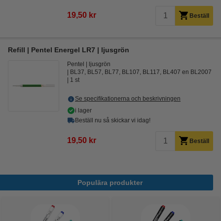
19,50 kr
Beställ
Refill | Pentel Energel LR7 | ljusgrön
Pentel
ljusgrön
BL37, BL57, BL77, BL107, BL117, BL407 en BL2007
1 st
Se specifikationerna och beskrivningen
i lager
Beställ nu så skickar vi idag!
19,50 kr
Beställ
Populära produkter