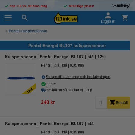
Köp <16:00, skickas idag
Alltid låga priser!
Logga in
Pentel kulspetspennor
Pentel Energel BL107 kulspetspennor
Kulspetspenna | Pentel Energel BL107 | blå | 12st
Pentel
blå
blå
0,35 mm
Se specifikationerna och beskrivningen
i lager
Beställ nu så skickar vi idag!
240 kr
Beställ
Kulspetspenna | Pentel Energel BL107 | blå
Pentel
blå
blå
0,35 mm