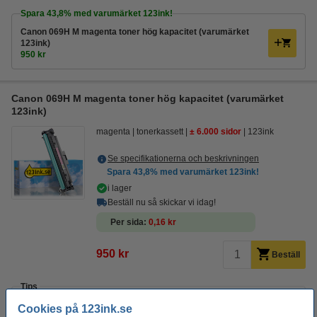
Spara
43,8%
med varumärket 123ink!
Canon 069H M magenta toner hög kapacitet (varumärket
123ink)
950 kr
Canon 069H M magenta toner hög kapacitet (varumärket
123ink)
magenta
tonerkassett
± 6.000 sidor
123ink
Se specifikationerna och beskrivningen
Spara
43,8%
med varumärket 123ink!
i lager
Beställ nu så skickar vi idag!
Per sida
0,16 kr
950 kr
Beställ
Tips
Vi råder er att beställa denna produkt istället för originalprodukten!
Cookies på 123ink.se