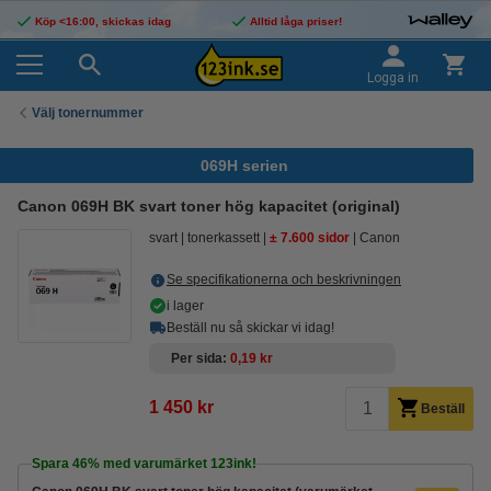
Köp <16:00, skickas idag
Alltid låga priser!
Logga in
Välj tonernummer
069H serien
Canon 069H BK svart toner hög kapacitet (original)
svart
tonerkassett
± 7.600 sidor
Canon
Se specifikationerna och beskrivningen
i lager
Beställ nu så skickar vi idag!
Per sida
0,19 kr
1 450 kr
Beställ
Spara
46%
med varumärket 123ink!