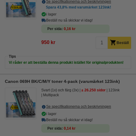
Se specifikationerna och beskrivningen
Spara
43,8%
med varumärket 123ink!
i lager
Beställ nu så skickar vi idag!
Per sida
0,16 kr
950 kr
Beställ
Tips
Vi råder er att beställa denna produkt istället för originalprodukten!
Canon 069H BK/C/M/Y toner 4-pack (varumärket 123ink)
Svart (1x) och färg (3x)
± 26.250 sidor
123ink
Multipack
Se specifikationerna och beskrivningen
i lager
Beställ nu så skickar vi idag!
Per sida
0,14 kr