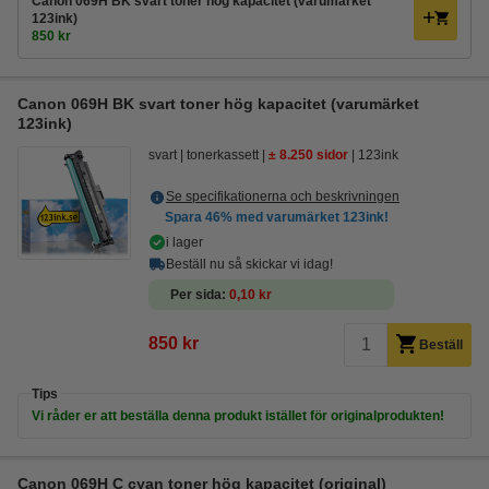
Canon 069H BK svart toner hög kapacitet (varumärket
123ink)
850 kr
Canon 069H BK svart toner hög kapacitet (varumärket
123ink)
svart
tonerkassett
± 8.250 sidor
123ink
Se specifikationerna och beskrivningen
Spara
46%
med varumärket 123ink!
i lager
Beställ nu så skickar vi idag!
Per sida
0,10 kr
850 kr
Beställ
Tips
Vi råder er att beställa denna produkt istället för originalprodukten!
Canon 069H C cyan toner hög kapacitet (original)