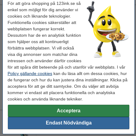
För att göra shopping på 123ink.se så
enkel som möjligt för dig använder vi
Canon 069H Y gul toner hög kapacitet (original)
cookies och liknande teknologier.
gul
tonerkassett
± 5.500 sidor
Canon
Funktionella cookies säkerställer att
webbplatsen fungerar korrekt.
Se specifikationerna och beskrivningen
Dessutom har de en analytisk funktion
i lager
som hjälper oss att kontinuerligt
Beställ nu så skickar vi idag!
förbättra webbplatsen. Vi vill också
visa dig annonser som matchar dina
Per sida
0,3 kr
intressen och använder därför cookies
för att spåra ditt beteende på och utanför vår webbplats. I vår
1 550 kr
Beställ
Policy gällande cookies
kan du läsa allt om dessa cookies, hur
de fungerar och hur du kan justera dina inställningar. Klicka på
Spara
43,8%
med varumärket 123ink!
acceptera för att ge ditt samtycke. Om du väljer att avböja
kommer vi endast att placera funktionella och analytiska
Canon 069H Y gul toner hög kapacitet (varumärket 123ink)
950 kr
cookies och använda liknande tekniker.
Acceptera
Canon 069H Y gul toner hög kapacitet (varumärket 123ink)
Endast Nödvändiga
gul
tonerkassett
± 6.000 sidor
123ink