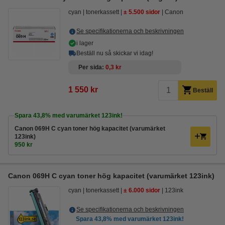
cyan
tonerkassett
± 5.500 sidor
Canon
Se specifikationerna och beskrivningen
i lager
Beställ nu så skickar vi idag!
Per sida
0,3 kr
1 550 kr
Beställ
Spara
43,8%
med varumärket 123ink!
Canon 069H C cyan toner hög kapacitet (varumärket
123ink)
950 kr
Canon 069H C cyan toner hög kapacitet (varumärket 123ink)
cyan
tonerkassett
± 6.000 sidor
123ink
Se specifikationerna och beskrivningen
Spara
43,8%
med varumärket 123ink!