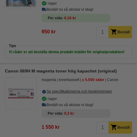
i lager
Beställ nu så skickar vi idag!
Per sida
0,16 kr
950 kr
Beställ
Tips
Vi råder er att beställa denna produkt istället för originalprodukten!
Canon 069H M magenta toner hög kapacitet (original)
magenta
tonerkassett
± 5.500 sidor
Canon
Se specifikationerna och beskrivningen
i lager
Beställ nu så skickar vi idag!
Per sida
0,3 kr
1 550 kr
Beställ