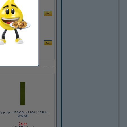
äppapper 250x50cm FSC® | 123ink |
olivgrön
24 kr