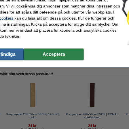
en. Vi vill också visa dig annonser som matchar dina intressen och
nk
kies för att spåra ditt beteende på och utanför vår webbplats. I
 cookies
kan du läsa allt om dessa cookies, hur de fungerar och
ina inställningar. Klicka på acceptera för att ge ditt samtycke. Om
 kommer vi endast att placera funktionella och analytiska cookies
e tekniker.
sa
vändiga
Acceptera
valde ofta även dessa produkter!
t
Kräppapper 250x50cm FSC® | 123ink |
Kräppapper 250x50cm FSC® | 123ink |
Kr
guld
chokladbrun
24 kr
24 kr