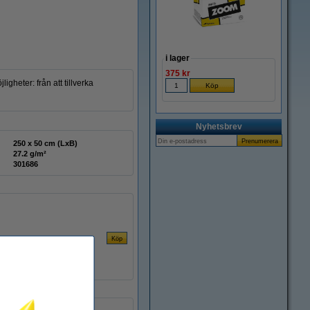
i lager
375 kr
heter: från att tillverka
Nyhetsbrev
250 x 50 cm (LxB)
27.2 g/m²
301686