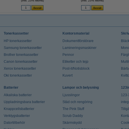
(Inkl. 25% Moms)
(Inkl. 25% Moms)
Tonerkassetter
Kontorsmaterial
Skri
HP tonerkassetter
Dokumentförstörare
Bläck
Samsung tonerkassetter
Lamineringsmaskiner
Mono
Brother tonerkassetter
Pennor
Färg
Canon tonerkassetter
Etiketter och tejp
Multi
Xerox tonerkassetter
Post-it/Notisblock
Bärb
Oki tonerkassetter
Kuvert
Kvitt
Batterier
Lampor och belysning
123i
Alkaliska batterier
Ljusslingor
123-
Uppladningsbara batterier
Städ och rengöring
integ
Knappcellsbatterier
The Pink Stuff
Tillg
Verktygsbatterier
Scrub Daddy
Kont
Datortillbehör
Skärmskydd
Cook