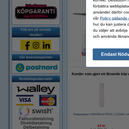
förbättra webbplats
Sax 195mm | 123i
använder därför coo
49 kr
vår
Policy gällande
hur du kan justera d
Följ oss på sociala
du väljer att avböja
medier!
och använda liknand
Hobbylim 90g | Te
50 kr
Endast Nöd
Vår leveranspartner
Kunder som gjort ett liknande köp 
Betalningsalternativ
Kräppapper 250x50cm FSC® | 123ink | vi
24 kr