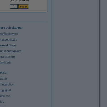
(Inkl. 25% Moms)
vare och skanner
stråleskrivare
laserskrivare
laserskrivare
funktionsskrivare
ara skrivare
oskrivare
nk.se
3D.se
ritetspolicy
änglighet
akta oss
ies