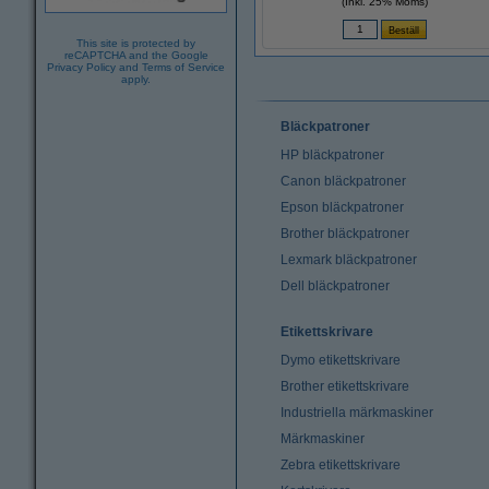
(Inkl. 25% Moms)
This site is protected by
reCAPTCHA and the Google
Privacy Policy
and
Terms of Service
apply.
Bläckpatroner
HP bläckpatroner
Canon bläckpatroner
Epson bläckpatroner
Brother bläckpatroner
Lexmark bläckpatroner
Dell bläckpatroner
Etikettskrivare
Dymo etikettskrivare
Brother etikettskrivare
Industriella märkmaskiner
Märkmaskiner
Zebra etikettskrivare