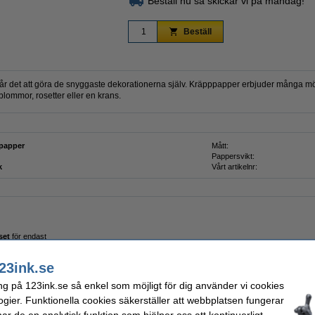
Beställ nu så skickar vi på måndag!
Beställ
 det att göra de snyggaste dekorationerna själv. Kräpppapper erbjuder många möjlig
a blommor, rosetter eller en krans.
papper
Mått:
Pappersvikt:
k
Vårt artikelnr:
set
för endast
23ink.se
ng på 123ink.se så enkel som möjligt för dig använder vi cookies
ogier. Funktionella cookies säkerställer att webbplatsen fungerar
r de en analytisk funktion som hjälper oss att kontinuerligt