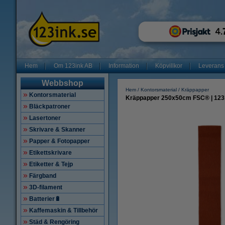
Hem
Om 123ink AB
Information
Köpvillkor
Leverans
Webbshop
Hem
Kontorsmaterial
Kräppapper
Kontorsmaterial
Kräppapper 250x50cm FSC® | 123i
Bläckpatroner
Lasertoner
Skrivare & Skanner
Papper & Fotopapper
Etikettskrivare
Etiketter & Tejp
Färgband
3D-filament
Batterier🔋
Kaffemaskin & Tillbehör
Städ & Rengöring