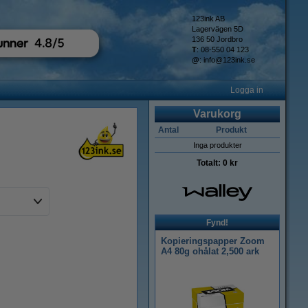
123ink AB
Lagervägen 5D
136 50 Jordbro
T
: 08-550 04 123
@
:
info@123ink.se
Logga in
Varukorg
Antal
Produkt
Inga produkter
Totalt:
0 kr
Fynd!
Kopieringspapper Zoom
A4 80g ohålat 2,500 ark