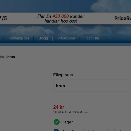
Kontakta oss
Blogg
Målarbilder
Topplista
nk | brun
Färg:
brun
brun
24 kr
19,20 kr Exkl. 25% Moms
i lager