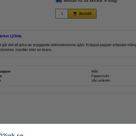
Beställ nu så skickar vi idag!
Beställ
rket 123ink.
år det att göra de snyggaste dekorationerna själv. Kräppat papper erbjuder många m
a blommor, rosetter eller en krans.
papper
Mått:
e
Pappersvikt:
k
Vårt artikelnr:
23ink.se