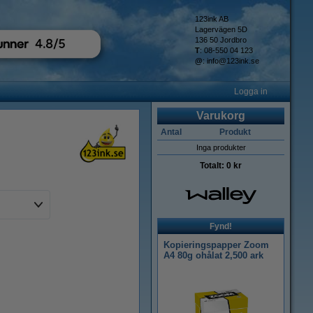
123ink AB
Lagervägen 5D
136 50 Jordbro
T
: 08-550 04 123
@
:
info@123ink.se
Logga in
Varukorg
Antal
Produkt
Inga produkter
Totalt:
0 kr
Fynd!
Kopieringspapper Zoom
A4 80g ohålat 2,500 ark