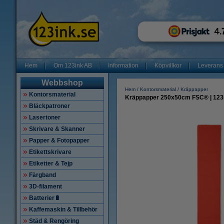
Hem
Om 123ink AB
Information
Köpvillkor
Leverans
Webbshop
Hem
Kontorsmaterial
Kräppapper
Kontorsmaterial
Kräppapper 250x50cm FSC® | 123i
Bläckpatroner
Lasertoner
Skrivare & Skanner
Papper & Fotopapper
Etikettskrivare
Etiketter & Tejp
Färgband
3D-filament
Batterier🔋
Kaffemaskin & Tillbehör
Städ & Rengöring