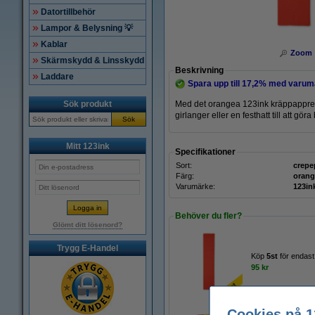
Datortillbehör
Lampor & Belysning 💡
Kablar
Zoom
Skärmskydd & Linsskydd
Beskrivning
Laddare
Spara upp till
17,2%
med varumä
Sök produkt
Med det orangea 123ink kräppappret g
girlanger eller en festhatt till att gör
Sök
Mitt 123ink
Specifikationer
Sort:
crepe
Färg:
orang
Varumärke:
123in
Behöver du fler?
Glömt ditt lösenord?
Trygg E-Handel
Köp
5st
för endast
95 kr
Cookies på 1