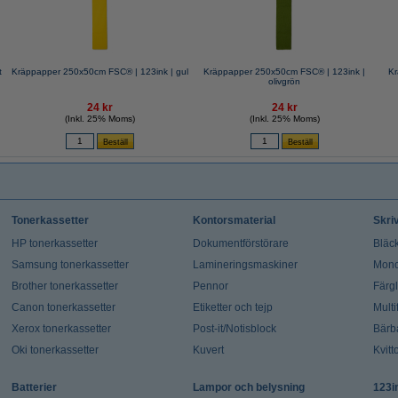
t
Kräppapper 250x50cm FSC® | 123ink | gul
Kräppapper 250x50cm FSC® | 123ink |
Kr
olivgrön
24 kr
24 kr
(Inkl. 25% Moms)
(Inkl. 25% Moms)
Tonerkassetter
Kontorsmaterial
Skri
HP tonerkassetter
Dokumentförstörare
Bläck
Samsung tonerkassetter
Lamineringsmaskiner
Mono
Brother tonerkassetter
Pennor
Färg
Canon tonerkassetter
Etiketter och tejp
Multi
Xerox tonerkassetter
Post-it/Notisblock
Bärb
Oki tonerkassetter
Kuvert
Kvitt
Batterier
Lampor och belysning
123i