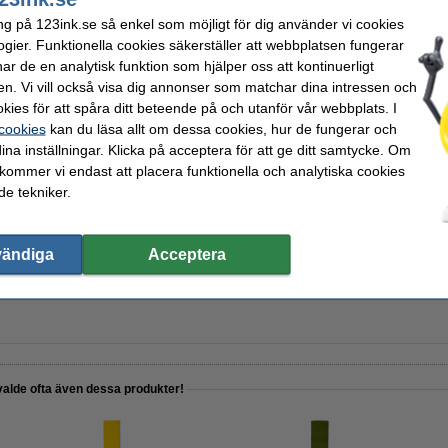
set
för endast
ng på 123ink.se så enkel som möjligt för dig använder vi cookies
ogier. Funktionella cookies säkerställer att webbplatsen fungerar
r de en analytisk funktion som hjälper oss att kontinuerligt
en. Vi vill också visa dig annonser som matchar dina intressen och
kies för att spåra ditt beteende på och utanför vår webbplats. I
 cookies
kan du läsa allt om dessa cookies, hur de fungerar och
ina inställningar. Klicka på acceptera för att ge ditt samtycke. Om
 kommer vi endast att placera funktionella och analytiska cookies
nk
e tekniker.
vändiga
Acceptera
sa
valde ofta även dessa produkter!