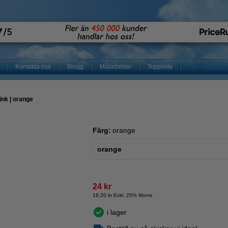
Kontakta oss
Blogg
Målarbilder
Topplista
nk | orange
Färg:
orange
orange
24 kr
19,20 kr Exkl. 25% Moms
i lager