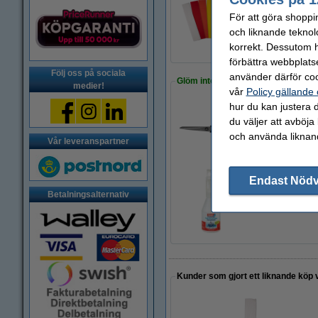
Köp
ett regnbågs
För att göra shoppi
125 kr
och liknande teknol
korrekt. Dessutom ha
förbättra webbplats
Följ oss på sociala
använder därför coo
Glöm inte att beställa!
medier!
vår
Policy gällande
hur du kan justera d
du väljer att avböja
Sax 195mm | 123i
49 kr
och använda liknand
Vår leveranspartner
Endast Nöd
Betalningsalternativ
Hobbylim 90g | Te
50 kr
Kunder som gjort ett liknande köp 