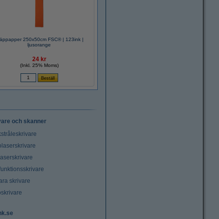
äppapper 250x50cm FSC® | 123ink |
ljusorange
24 kr
(Inkl. 25% Moms)
vare och skanner
stråleskrivare
laserskrivare
laserskrivare
funktionsskrivare
ara skrivare
oskrivare
nk.se