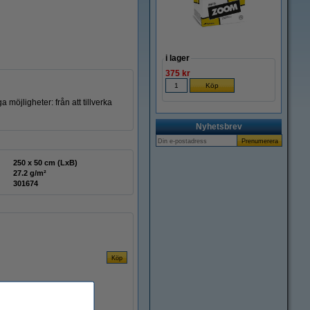
i lager
375 kr
öjligheter: från att tillverka
Nyhetsbrev
250 x 50 cm (LxB)
27.2 g/m²
301674