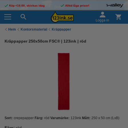
Köp <16:00, skickas idag
Alltid låga priser!
Logga in
Hem
Kontorsmaterial
Kräppapper
Kräppapper 250x50cm FSC® | 123ink | röd
Sort:
crepepapper
Färg:
röd
Varumärke:
123ink
Mått:
250 x 50 cm (LxB)
Färg:
röd