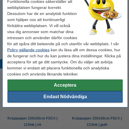
Funktionella cookies säkerställer att
webbplatsen fungerar korrekt.
Sax 195mm | 123ink
Dessutom har de en analytisk funktion
49 kr
som hjälper oss att kontinuerligt
förbättra webbplatsen. Vi vill också
visa dig annonser som matchar dina
Hobbylim 90g | Tesa
50 kr
intressen och använder därför cookies
för att spåra ditt beteende på och utanför vår webbplats. I vår
Policy gällande cookies
kan du läsa allt om dessa cookies, hur
de fungerar och hur du kan justera dina inställningar. Klicka på
acceptera för att ge ditt samtycke. Om du väljer att avböja
Populära produkter
kommer vi endast att placera funktionella och analytiska
cookies och använda liknande tekniker.
Acceptera
Endast Nödvändiga
Kräppapper 250x50cm FSC® |
Kräppapper 250x50cm FSC® |
123ink | vit
123ink | guld