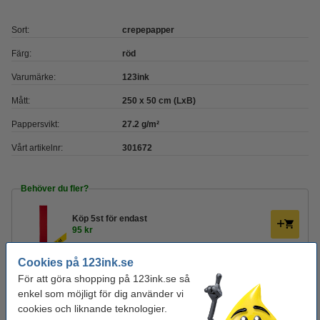
Sort:
crepepapper
Färg:
röd
Varumärke:
123ink
Mått:
250 x 50 cm (LxB)
Pappersvikt:
27.2 g/m²
Vårt artikelnr:
301672
Behöver du fler?
Köp
5st
för endast
95 kr
Cookies på 123ink.se
Köp
ett regnbågsset
för endast
För att göra shopping på 123ink.se så
125 kr
enkel som möjligt för dig använder vi
cookies och liknande teknologier.
Glöm inte att beställa!