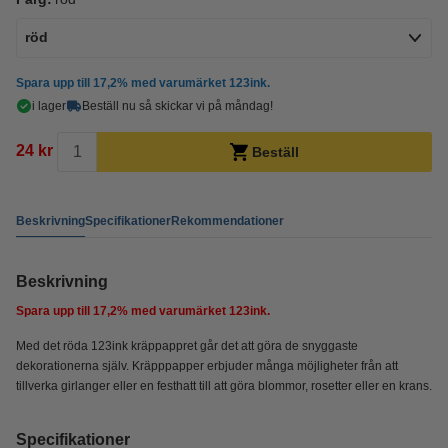
röd
Spara upp till
17,2%
med varumärket 123ink.
i lager
Beställ nu så skickar vi på måndag!
24 kr
Beställ
Beskrivning
Specifikationer
Rekommendationer
Beskrivning
Spara upp till
17,2%
med varumärket 123ink.
Med det röda 123ink kräppappret går det att göra de snyggaste
dekorationerna själv. Kräpppapper erbjuder många möjligheter från att
tillverka girlanger eller en festhatt till att göra blommor, rosetter eller en krans.
Specifikationer