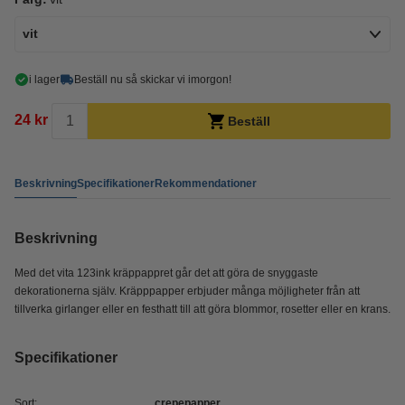
vit
i lager
Beställ nu så skickar vi imorgon!
24 kr
Beställ
Beskrivning
Specifikationer
Rekommendationer
Beskrivning
Med det vita 123ink kräppappret går det att göra de snyggaste
dekorationerna själv. Kräpppapper erbjuder många möjligheter från att
tillverka girlanger eller en festhatt till att göra blommor, rosetter eller en krans.
Specifikationer
Sort:
crepepapper