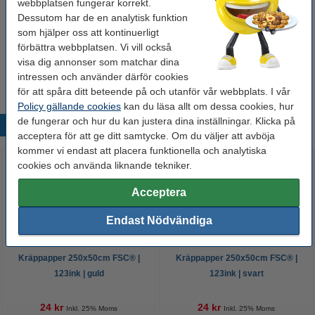
webbplatsen fungerar korrekt.
49 kr
Dessutom har de en analytisk funktion
som hjälper oss att kontinuerligt
förbättra webbplatsen. Vi vill också
Hobbylim 90g | Tesa
50 kr
visa dig annonser som matchar dina
intressen och använder därför cookies
för att spåra ditt beteende på och utanför vår webbplats. I vår
Policy gällande cookies
kan du läsa allt om dessa cookies, hur
de fungerar och hur du kan justera dina inställningar. Klicka på
Populära produkter
acceptera för att ge ditt samtycke. Om du väljer att avböja
kommer vi endast att placera funktionella och analytiska
cookies och använda liknande tekniker.
Acceptera
Endast Nödvändiga
Kräppapper 250x50cm FSC® |
Kräppapper 250x50cm FSC® |
123ink | guld
123ink | svart
24 kr
24 kr
Inkl. 25% Moms
Inkl. 25% Moms