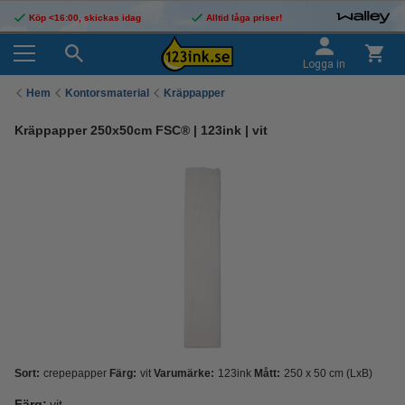
Köp <16:00, skickas idag
Alltid låga priser!
Logga in
Hem
Kontorsmaterial
Kräppapper
Kräppapper 250x50cm FSC® | 123ink | vit
Sort:
crepepapper
Färg:
vit
Varumärke:
123ink
Mått:
250 x 50 cm (LxB)
Färg:
vit