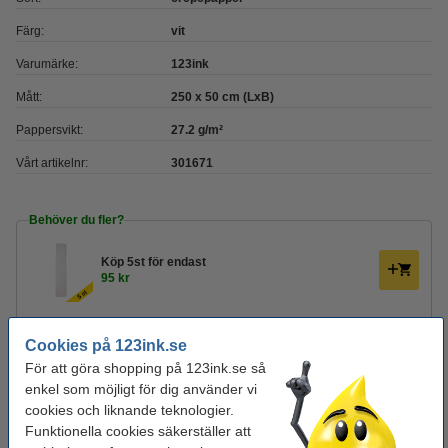
Färg:
vit
Varumärke:
123ink
Mått:
250 x 50 cm (LxB)
Pappersvikt:
27.2 g/m²
Vårt artikelnr:
301671
Behöver du fler?
Köp
5st
för endast
95 kr
Köp
ett regnbågsset
för endast
Cookies på 123ink.se
125 kr
För att göra shopping på 123ink.se så
enkel som möjligt för dig använder vi
Glöm inte att beställa!
cookies och liknande teknologier.
Funktionella cookies säkerställer att
Sax 195mm | 123ink