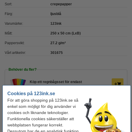
Sort:
crepepapper
Färg:
ljusblå
Varumärke:
123ink
Mått:
250 x 50 cm (LxB)
Pappersvikt:
27.2 g/m²
Vårt artikelnr:
301675
Behöver du fler?
Köp
ett regnbågsset
för endast
125 kr
Cookies på 123ink.se
För att göra shopping på 123ink.se så
Glöm inte att beställa!
enkel som möjligt för dig använder vi
cookies och liknande teknologier.
Sax 195mm | 123ink
Funktionella cookies säkerställer att
49 kr
webbplatsen fungerar korrekt.
Dessutom har de en analytisk funktion