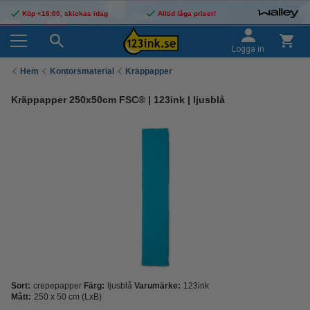
Köp <16:00, skickas idag
Alltid låga priser!
Logga in
Hem
Kontorsmaterial
Kräppapper
Kräppapper 250x50cm FSC® | 123ink | ljusblå
Sort:
crepepapper
Färg:
ljusblå
Varumärke:
123ink
Mått:
250 x 50 cm (LxB)