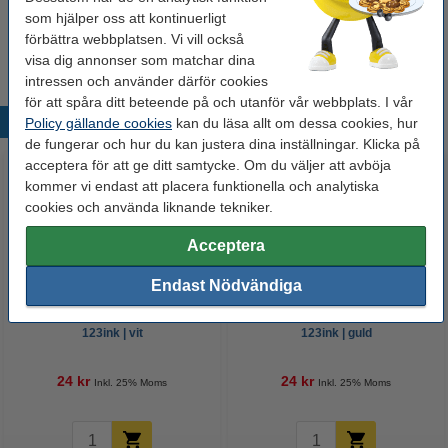
Hobbylim 90g | Tesa
som hjälper oss att kontinuerligt
50 kr
förbättra webbplatsen. Vi vill också
visa dig annonser som matchar dina
intressen och använder därför cookies
för att spåra ditt beteende på och utanför vår webbplats. I vår
Populära produkter
Policy gällande cookies
kan du läsa allt om dessa cookies, hur
de fungerar och hur du kan justera dina inställningar. Klicka på
acceptera för att ge ditt samtycke. Om du väljer att avböja
kommer vi endast att placera funktionella och analytiska
cookies och använda liknande tekniker.
Acceptera
Endast Nödvändiga
Kräppapper 250x50cm FSC® |
Kräppapper 250x50cm FSC® |
123ink | vit
123ink | guld
24 kr
24 kr
Inkl. 25% Moms
Inkl. 25% Moms