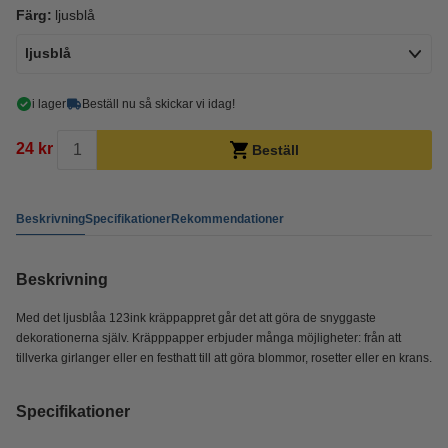
Färg:
ljusblå
ljusblå
i lager
Beställ nu så skickar vi idag!
24 kr
Beställ
Beskrivning
Specifikationer
Rekommendationer
Beskrivning
Med det ljusblåa 123ink kräppappret går det att göra de snyggaste
dekorationerna själv. Kräpppapper erbjuder många möjligheter: från att
tillverka girlanger eller en festhatt till att göra blommor, rosetter eller en krans.
Specifikationer