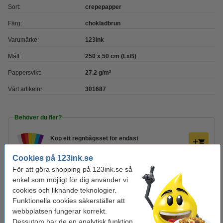
Sort:
crepepapper
Färg:
chokladbrun
Varumärke:
123ink
Mått:
250 x 50 cm (LxB)
Pappersvikt:
27.2 g/m²
Vårt artikelnr:
301687
Behöver du fler?
Köp
ett regnbågsset
för endast
125 kr
Cookies på 123ink.se
För att göra shopping på 123ink.se så
Glöm inte att beställa!
enkel som möjligt för dig använder vi
cookies och liknande teknologier.
Sax 195mm | 123ink
Funktionella cookies säkerställer att
49 kr
webbplatsen fungerar korrekt.
Dessutom har de en analytisk funktion