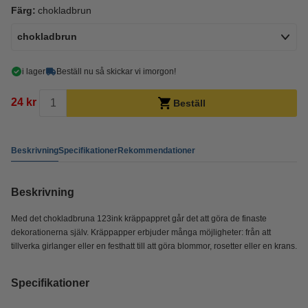
Färg:
chokladbrun
chokladbrun
i lager
Beställ nu så skickar vi imorgon!
24 kr
Beställ
Beskrivning
Specifikationer
Rekommendationer
Beskrivning
Med det chokladbruna 123ink kräppappret går det att göra de finaste
dekorationerna själv. Kräppapper erbjuder många möjligheter: från att
tillverka girlanger eller en festhatt till att göra blommor, rosetter eller en krans.
Specifikationer