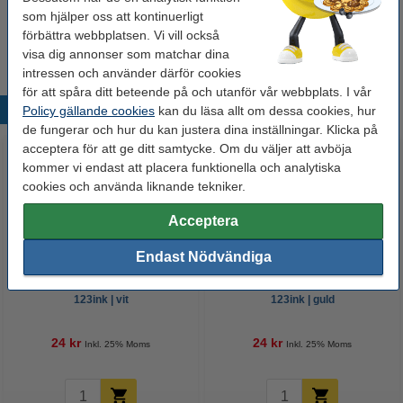
Hobbylim 90g | Tesa
som hjälper oss att kontinuerligt
50 kr
förbättra webbplatsen. Vi vill också
visa dig annonser som matchar dina
intressen och använder därför cookies
för att spåra ditt beteende på och utanför vår webbplats. I vår
Populära produkter
Policy gällande cookies
kan du läsa allt om dessa cookies, hur
de fungerar och hur du kan justera dina inställningar. Klicka på
acceptera för att ge ditt samtycke. Om du väljer att avböja
kommer vi endast att placera funktionella och analytiska
cookies och använda liknande tekniker.
Acceptera
Endast Nödvändiga
Kräppapper 250x50cm FSC® |
Kräppapper 250x50cm FSC® |
123ink | vit
123ink | guld
24 kr
24 kr
Inkl. 25% Moms
Inkl. 25% Moms