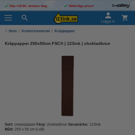
Köp <16:00, skickas idag
Alltid låga priser!
Logga in
Hem
Kontorsmaterial
Kräppapper
Kräppapper 250x50cm FSC® | 123ink | chokladbrun
Sort:
crepepapper
Färg:
chokladbrun
Varumärke:
123ink
Mått:
250 x 50 cm (LxB)