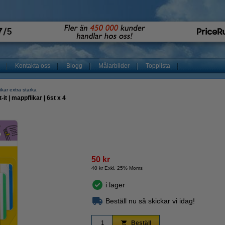
Kontakta oss
Blogg
Målarbilder
Topplista
ikar extra starka
t | mappflikar | 6st x 4
50 kr
40 kr Exkl. 25% Moms
i lager
Beställ nu så skickar vi idag!
Beställ