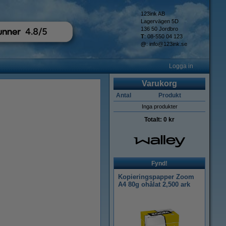
123ink AB
Lagervägen 5D
136 50 Jordbro
T
: 08-550 04 123
@
:
info@123ink.se
Logga in
Varukorg
Antal
Produkt
Inga produkter
Totalt:
0 kr
Fynd!
Kopieringspapper Zoom
A4 80g ohålat 2,500 ark