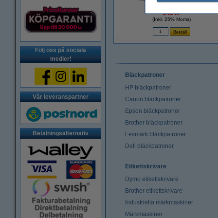
245 kr
(Inkl. 25% Moms)
Följ oss på sociala
medier!
Bläckpatroner
HP bläckpatroner
Vår leveranspartner
Canon bläckpatroner
Epson bläckpatroner
Brother bläckpatroner
Betalningsalternativ
Lexmark bläckpatroner
Dell bläckpatroner
Etikettskrivare
Dymo etikettskrivare
Brother etikettskrivare
Industriella märkmaskiner
Märkmaskiner