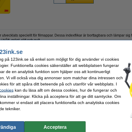
ar utvecklats speciellt för filmappar. Dessa indexflikar är borttagbara och lämpar sig
 blått, grönt, rött och gult.
23ink.se
ng på 123ink.se så enkel som möjligt för dig använder vi cookies
st-it
Mått:
ogier. Funktionella cookies säkerställer att webbplatsen fungerar
Färg:
häftande
Antal flikar:
r de en analytisk funktion som hjälper oss att kontinuerligt
en. Vi vill också visa dig annonser som matchar dina intressen och
kies för att spåra ditt beteende på och utanför vår webbplats. I
valde ofta även dessa produkter!
 cookies
kan du läsa allt om dessa cookies, hur de fungerar och
ina inställningar. Klicka på acceptera för att ge ditt samtycke. Om
 kommer vi endast att placera funktionella och analytiska cookies
e tekniker.
vändiga
Acceptera
Häfttång 50 ark | Rapid K1 Classic | 24/6
Indexflik 25,4mm x 43,2mm | 3M Post-it |
och 24/8
rosa | 50st