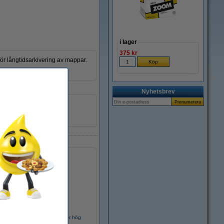
i lager
375 kr
 för långtidsarkivering av mappar.
Nyhetsbrev
38 x 50,8 mm
diverse
4 x 6 flikar
HP 207X (W2210X) svart toner hög
kapacitet (original)