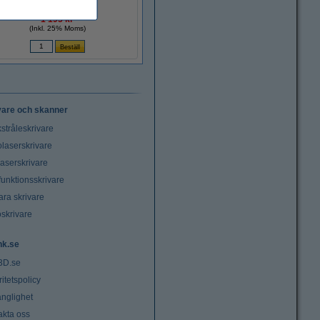
1 195 kr
(Inkl. 25% Moms)
vare och skanner
stråleskrivare
laserskrivare
laserskrivare
funktionsskrivare
ara skrivare
oskrivare
nk.se
3D.se
ritetspolicy
änglighet
akta oss