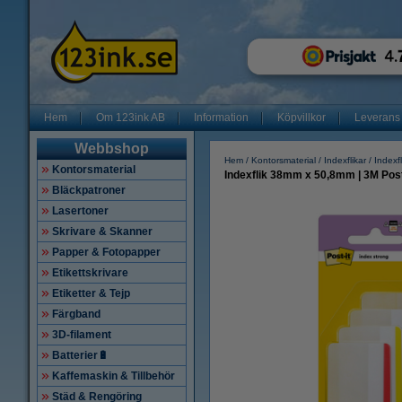
Hem
Om 123ink AB
Information
Köpvillkor
Leverans
Webbshop
Hem
Kontorsmaterial
Indexflikar
Indexfl
Kontorsmaterial
Indexflik 38mm x 50,8mm | 3M Post-i
Bläckpatroner
Lasertoner
Skrivare & Skanner
Papper & Fotopapper
Etikettskrivare
Etiketter & Tejp
Färgband
3D-filament
Batterier🔋
Kaffemaskin & Tillbehör
Städ & Rengöring