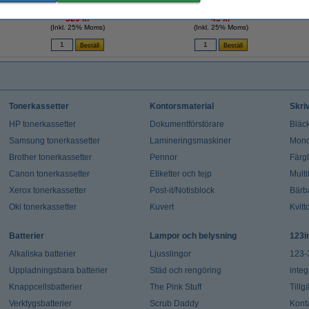
329 kr
45 kr
(Inkl. 25% Moms)
(Inkl. 25% Moms)
Tonerkassetter
Kontorsmaterial
Skri
HP tonerkassetter
Dokumentförstörare
Bläck
Samsung tonerkassetter
Lamineringsmaskiner
Mono
Brother tonerkassetter
Pennor
Färg
Canon tonerkassetter
Etiketter och tejp
Multi
Xerox tonerkassetter
Post-it/Notisblock
Bärb
Oki tonerkassetter
Kuvert
Kvitt
Batterier
Lampor och belysning
123i
Alkaliska batterier
Ljusslingor
123-
Uppladningsbara batterier
Städ och rengöring
integ
Knappcellsbatterier
The Pink Stuff
Tillg
Verktygsbatterier
Scrub Daddy
Kont