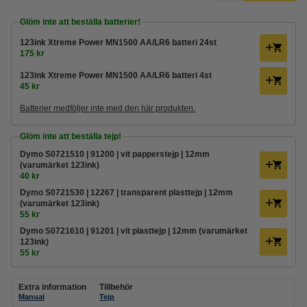
Glöm inte att beställa batterier!
123ink Xtreme Power MN1500 AA/LR6 batteri 24st
175 kr
123ink Xtreme Power MN1500 AA/LR6 batteri 4st
45 kr
Batterier medföljer inte med den här produkten.
Glöm inte att beställa tejp!
Dymo S0721510 | 91200 | vit papperstejp | 12mm
(varumärket 123ink)
40 kr
Dymo S0721530 | 12267 | transparent plasttejp | 12mm
(varumärket 123ink)
55 kr
Dymo S0721610 | 91201 | vit plasttejp | 12mm (varumärket
123ink)
55 kr
Extra information
Tillbehör
Manual
Tejp