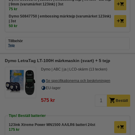
| 9mm (varumärket 123ink) | 3st
75 kr
Dymo S0847750 | embossing märktejp (varumärket 123ink)
| 3st
50 kr
Tillbehör
Tejp
Dymo LetraTag LT-100H märkmaskin (svart) + 5 tejp
Dymo
ABC
ja
LCD-skärm (13 tecken)
Se specifikationerna och beskrivningen
EU-lager
575 kr
Beställ
Tips! Beställ batterier
123ink Xtreme Power MN1500 AA/LR6 batteri 24st
175 kr