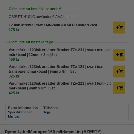
Glöm inte att beställa batterier!
OBS! PT-H101C använder 6 AAA batterier.
123ink Xtreme Power MN2400 AAA/LR3 batteri 24st
175 kr
Glöm inte att beställa tejp!
Varumärket 123ink ersätter Brother TZe-231 | svart text - vit
märkband | 12mm x 8m | 5st
450 kr
Varumärket 123ink ersätter Brother TZe-121 | svart text -
transparent märkband | 9mm x 8m | 5st
325 kr
Varumärket 123ink ersätter Brother TZe-221 | svart text - vit
märkband | 9mm x 8m | 5st
425 kr
Extra information
Tillbehör
Specifikationer
Tejp
Manual
Dymo LabelManager 160 märkmaskin (AZERTY)