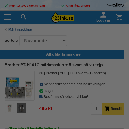
Köp <16:00, skickas idag
Alltid låga priser!
Logga in
Märkmaskiner
Sortera
Alla Märkmaskiner
Brother PT-H101C märkmaskin + 5 svart på vit tejp
20
Brother
ABC
LCD-skärm (12 tecken)
Se specifikationerna och beskrivningen
i lager
Beställ nu så skickar vi idag!
3
495 kr
Beställ
Glöm inte att beställa batterier!