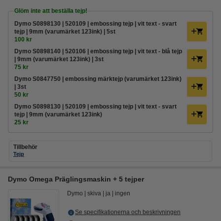
Glöm inte att beställa tejp!
Dymo S0898130 | 520109 | embossing tejp | vit text - svart
tejp | 9mm (varumärket 123ink) | 5st
100 kr
Dymo S0898140 | 520106 | embossing tejp | vit text - blå tejp
| 9mm (varumärket 123ink) | 3st
75 kr
Dymo S0847750 | embossing märktejp (varumärket 123ink)
| 3st
50 kr
Dymo S0898130 | 520109 | embossing tejp | vit text - svart
tejp | 9mm (varumärket 123ink)
25 kr
Tillbehör
Tejp
Dymo Omega Präglingsmaskin + 5 tejper
Dymo
skiva
ja
ingen
Se specifikationerna och beskrivningen