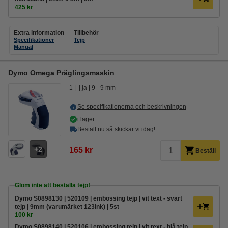
425 kr
Extra information
Tillbehör
Specifikationer
Tejp
Manual
Dymo Omega Präglingsmaskin
1
ja
9 - 9 mm
Se specifikationerna och beskrivningen
i lager
Beställ nu så skickar vi idag!
2
165 kr
Beställ
Glöm inte att beställa tejp!
Dymo S0898130 | 520109 | embossing tejp | vit text - svart
tejp | 9mm (varumärket 123ink) | 5st
100 kr
Dymo S0898140 | 520106 | embossing tejp | vit text - blå tejp