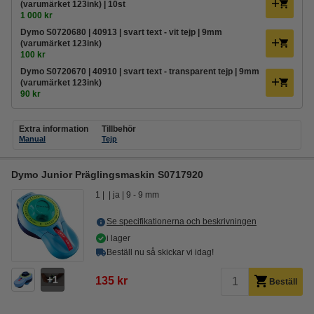
(varumärket 123ink) | 10st
1 000 kr
Dymo S0720680 | 40913 | svart text - vit tejp | 9mm
(varumärket 123ink)
100 kr
Dymo S0720670 | 40910 | svart text - transparent tejp | 9mm
(varumärket 123ink)
90 kr
Extra information
Tillbehör
Manual
Tejp
Dymo Junior Präglingsmaskin S0717920
1
ja
9 - 9 mm
Se specifikationerna och beskrivningen
i lager
Beställ nu så skickar vi idag!
1
135 kr
Beställ