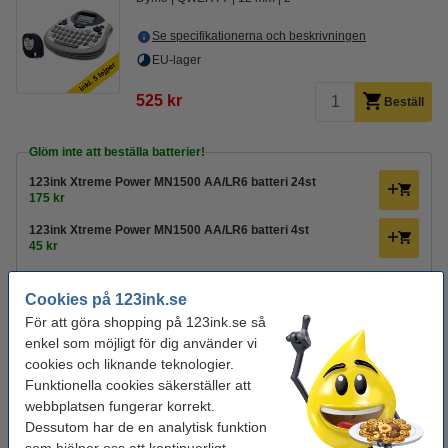
Se specifikationerna och beskrivningen
EU-lager
525 kr
Beställ
Glöm inte att beställa batterier!
123ink Xtreme Power MN1500 AA/LR6 batteri 24st
175 kr
123ink Xtreme Power MN1500 AA/LR6 batteri 4st
45 kr
Batterier medföljer inte med den här produkten.
Cookies på 123ink.se
Beställ extra tejp!
För att göra shopping på 123ink.se så
enkel som möjligt för dig använder vi
Dymo S0721510 | 91200 | vit papperstejp | 12mm
(varumärket 123ink)
cookies och liknande teknologier.
40 kr
Funktionella cookies säkerställer att
Dymo S0721530 | 12267 | transparent plasttejp | 12mm
webbplatsen fungerar korrekt.
(varumärket 123ink)
Dessutom har de en analytisk funktion
55 kr