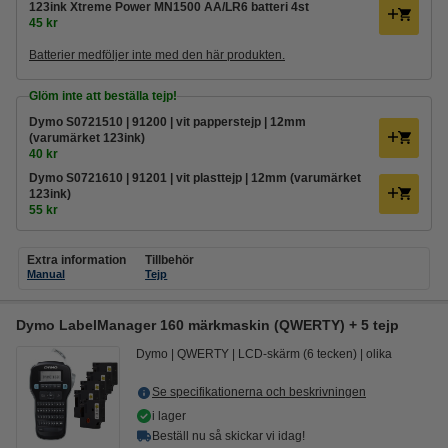
123ink Xtreme Power MN1500 AA/LR6 batteri 4st
45 kr
Batterier medföljer inte med den här produkten.
Glöm inte att beställa tejp!
Dymo S0721510 | 91200 | vit papperstejp | 12mm
(varumärket 123ink)
40 kr
Dymo S0721610 | 91201 | vit plasttejp | 12mm (varumärket
123ink)
55 kr
Extra information
Tillbehör
Manual
Tejp
Dymo LabelManager 160 märkmaskin (QWERTY) + 5 tejp
Dymo
QWERTY
LCD-skärm (6 tecken)
olika
Se specifikationerna och beskrivningen
i lager
Beställ nu så skickar vi idag!