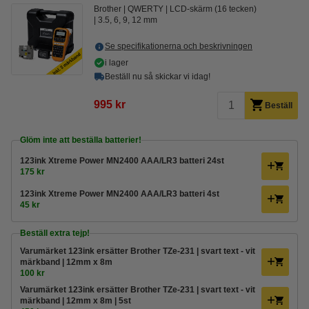
Brother
QWERTY
LCD-skärm (16 tecken)
3.5, 6, 9, 12 mm
Se specifikationerna och beskrivningen
i lager
Beställ nu så skickar vi idag!
995 kr
Beställ
Glöm inte att beställa batterier!
123ink Xtreme Power MN2400 AAA/LR3 batteri 24st
175 kr
123ink Xtreme Power MN2400 AAA/LR3 batteri 4st
45 kr
Beställ extra tejp!
Varumärket 123ink ersätter Brother TZe-231 | svart text - vit
märkband | 12mm x 8m
100 kr
Varumärket 123ink ersätter Brother TZe-231 | svart text - vit
märkband | 12mm x 8m | 5st