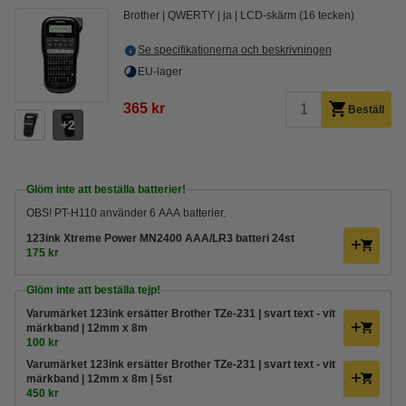
Brother
QWERTY
ja
LCD-skärm (16 tecken)
Se specifikationerna och beskrivningen
EU-lager
365 kr
Beställ
2
Glöm inte att beställa batterier!
OBS! PT-H110 använder 6 AAA batterier.
123ink Xtreme Power MN2400 AAA/LR3 batteri 24st
175 kr
Glöm inte att beställa tejp!
Varumärket 123ink ersätter Brother TZe-231 | svart text - vit
märkband | 12mm x 8m
100 kr
Varumärket 123ink ersätter Brother TZe-231 | svart text - vit
märkband | 12mm x 8m | 5st
450 kr