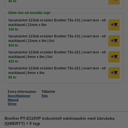
45 kr
Glöm inte att beställa tejp!
Varumärket 123ink ersätter Brother TZe-231 | svart text - vit
märkband | 12mm x 8m
100 kr
Varumärket 123ink ersätter Brother TZe-231 | svart text - vit
märkband | 12mm x 8m | 5st
450 kr
Varumärket 123ink ersätter Brother TZe-221 | svart text - vit
märkband | 9mm x 8m | 5st
425 kr
Varumärket 123ink ersätter Brother TZe-221 | svart text - vit
märkband | 9mm x 8m
95 kr
Extra information
Tillbehör
Specifikationer
Tejp
Manual
Driver
Brother PT-E110VP industriell märkmaskin med bärväska
(QWERTY) + 5 tejp