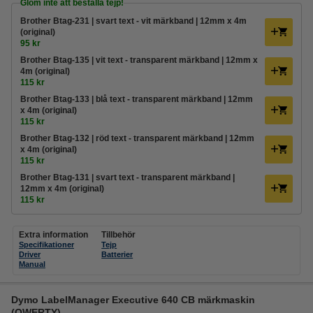
Glöm inte att beställa tejp!
Brother Btag-231 | svart text - vit märkband | 12mm x 4m
(original)
95 kr
Brother Btag-135 | vit text - transparent märkband | 12mm x
4m (original)
115 kr
Brother Btag-133 | blå text - transparent märkband | 12mm
x 4m (original)
115 kr
Brother Btag-132 | röd text - transparent märkband | 12mm
x 4m (original)
115 kr
Brother Btag-131 | svart text - transparent märkband |
12mm x 4m (original)
115 kr
Extra information
Tillbehör
Specifikationer
Tejp
Driver
Batterier
Manual
Dymo LabelManager Executive 640 CB märkmaskin
(QWERTY)