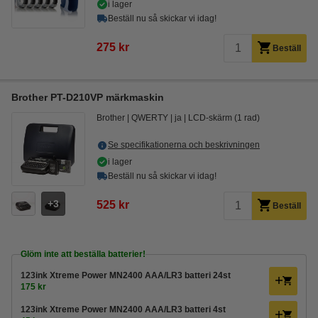
i lager
Beställ nu så skickar vi idag!
275 kr
Beställ
Brother PT-D210VP märkmaskin
Brother
QWERTY
ja
LCD-skärm (1 rad)
Se specifikationerna och beskrivningen
i lager
Beställ nu så skickar vi idag!
3
525 kr
Beställ
Glöm inte att beställa batterier!
123ink Xtreme Power MN2400 AAA/LR3 batteri 24st
175 kr
123ink Xtreme Power MN2400 AAA/LR3 batteri 4st