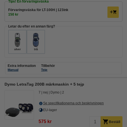
Tips! En förvaringsväska
Förvaringsväska för LT-100H | 123ink
150 kr
Letar du efter en annan färg?
silver
blå
Extra information
Tillbehör
Manual
Tejp
Dymo LetraTag 200B märkmaskin + 5 tejp
7
nej
Dymo
2
Se specifikationerna och beskrivningen
EU-lager
575 kr
Beställ