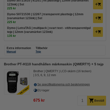
Dymo S0721610 | 91201 | vit plasttejp | 12mm (varumärket
123ink) | 5st
225 kr
Dymo S0721530 | 12267 | transparent plasttejp | 12mm
(varumärket 123ink) | 5st
225 kr
Dymo | LetraTAG | multipack | svart text - vit/transparent/gul
tejp | 12mm (varumärket 123ink)
135 kr
Extra information
Tillbehör
Manual
Tejp
Brother PT-H110 handhållen märkmaskin (QWERTY) + 5 tejp
Brother
QWERTY
LCD-skärm (16 tecken)
3.5, 6, 9, 12 mm
Se specifikationerna och beskrivningen
EU-lager
675 kr
Beställ