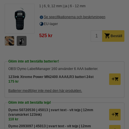
1
6, 9, 12 mm
ja
6 - 12 mm
Se specifikationerna och beskrivningen
EU-lager
525 kr
Beställ
1
Glöm inte att beställa batterier!
OBS! Dymo LabelManager 160 använder 6 AAA batterier.
123ink Xtreme Power MN2400 AAA/LR3 batteri 24st
175 kr
Batterier medföljer inte med den här produkten.
Glöm inte att beställa tejp!
Dymo S0720530 | 45013 | svart text - vit tejp | 12mm
(varumärket 123ink)
110 kr
Dymo 2093097 | 45013 | svart text - vit tejp | 12mm