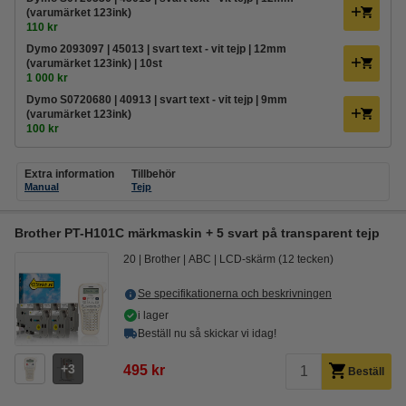
(varumärket 123ink)
110 kr
Dymo 2093097 | 45013 | svart text - vit tejp | 12mm
(varumärket 123ink) | 10st
1 000 kr
Dymo S0720680 | 40913 | svart text - vit tejp | 9mm
(varumärket 123ink)
100 kr
Extra information
Tillbehör
Manual
Tejp
Brother PT-H101C märkmaskin + 5 svart på transparent tejp
20
Brother
ABC
LCD-skärm (12 tecken)
Se specifikationerna och beskrivningen
i lager
Beställ nu så skickar vi idag!
3
495 kr
Beställ