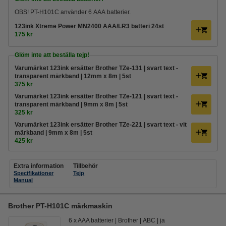
OBS! PT-H101C använder 6 AAA batterier.
123ink Xtreme Power MN2400 AAA/LR3 batteri 24st
175 kr
Glöm inte att beställa tejp!
Varumärket 123ink ersätter Brother TZe-131 | svart text -
transparent märkband | 12mm x 8m | 5st
375 kr
Varumärket 123ink ersätter Brother TZe-121 | svart text -
transparent märkband | 9mm x 8m | 5st
325 kr
Varumärket 123ink ersätter Brother TZe-221 | svart text - vit
märkband | 9mm x 8m | 5st
425 kr
Extra information
Tillbehör
Specifikationer
Tejp
Manual
Brother PT-H101C märkmaskin
6 x AAA batterier
Brother
ABC
ja