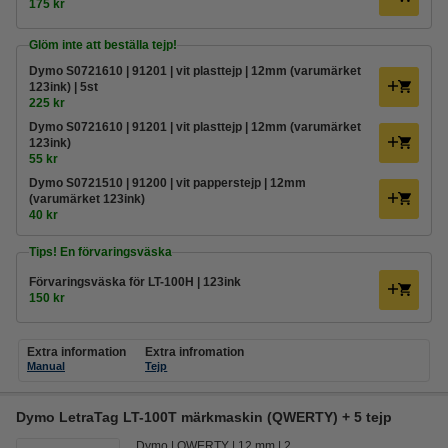
175 kr
Glöm inte att beställa tejp!
Dymo S0721610 | 91201 | vit plasttejp | 12mm (varumärket
123ink) | 5st
225 kr
Dymo S0721610 | 91201 | vit plasttejp | 12mm (varumärket
123ink)
55 kr
Dymo S0721510 | 91200 | vit papperstejp | 12mm
(varumärket 123ink)
40 kr
Tips! En förvaringsväska
Förvaringsväska för LT-100H | 123ink
150 kr
Extra information
Extra infromation
Manual
Tejp
Dymo LetraTag LT-100T märkmaskin (QWERTY) + 5 tejp
Dymo
QWERTY
12 mm
2