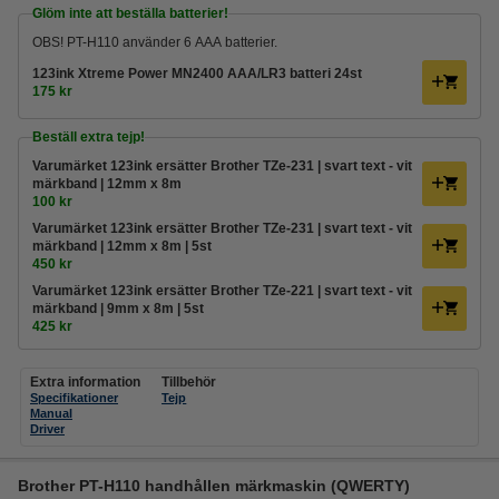
Glöm inte att beställa batterier!
OBS! PT-H110 använder 6 AAA batterier.
123ink Xtreme Power MN2400 AAA/LR3 batteri 24st
175 kr
Beställ extra tejp!
Varumärket 123ink ersätter Brother TZe-231 | svart text - vit
märkband | 12mm x 8m
100 kr
Varumärket 123ink ersätter Brother TZe-231 | svart text - vit
märkband | 12mm x 8m | 5st
450 kr
Varumärket 123ink ersätter Brother TZe-221 | svart text - vit
märkband | 9mm x 8m | 5st
425 kr
Extra information
Tillbehör
Specifikationer
Tejp
Manual
Driver
Brother PT-H110 handhållen märkmaskin (QWERTY)