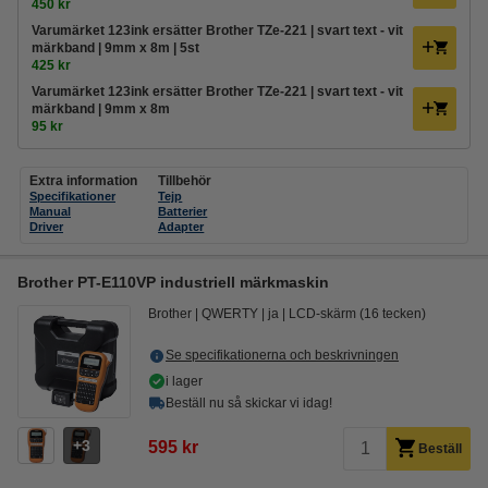
450 kr
Varumärket 123ink ersätter Brother TZe-221 | svart text - vit
märkband | 9mm x 8m | 5st
425 kr
Varumärket 123ink ersätter Brother TZe-221 | svart text - vit
märkband | 9mm x 8m
95 kr
Extra information
Tillbehör
Specifikationer
Tejp
Manual
Batterier
Driver
Adapter
Brother PT-E110VP industriell märkmaskin
Brother
QWERTY
ja
LCD-skärm (16 tecken)
Se specifikationerna och beskrivningen
i lager
Beställ nu så skickar vi idag!
3
595 kr
Beställ