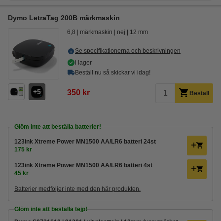
Dymo LetraTag 200B märkmaskin
6,8
märkmaskin
nej
12 mm
Se specifikationerna och beskrivningen
i lager
Beställ nu så skickar vi idag!
5
350 kr
Beställ
Glöm inte att beställa batterier!
123ink Xtreme Power MN1500 AA/LR6 batteri 24st
175 kr
123ink Xtreme Power MN1500 AA/LR6 batteri 4st
45 kr
Batterier medföljer inte med den här produkten.
Glöm inte att beställa tejp!