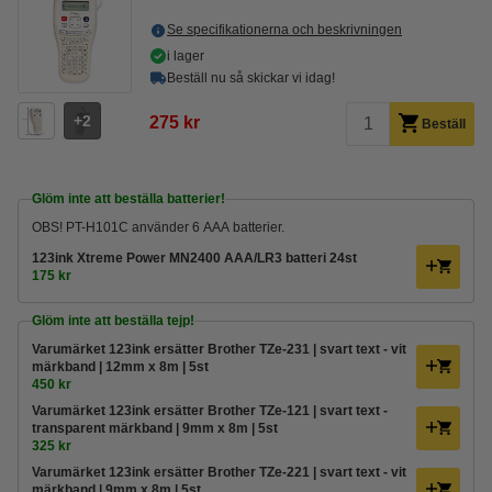
Se specifikationerna och beskrivningen
i lager
Beställ nu så skickar vi idag!
2
275 kr
Beställ
Glöm inte att beställa batterier!
OBS! PT-H101C använder 6 AAA batterier.
123ink Xtreme Power MN2400 AAA/LR3 batteri 24st
175 kr
Glöm inte att beställa tejp!
Varumärket 123ink ersätter Brother TZe-231 | svart text - vit
märkband | 12mm x 8m | 5st
450 kr
Varumärket 123ink ersätter Brother TZe-121 | svart text -
transparent märkband | 9mm x 8m | 5st
325 kr
Varumärket 123ink ersätter Brother TZe-221 | svart text - vit
märkband | 9mm x 8m | 5st