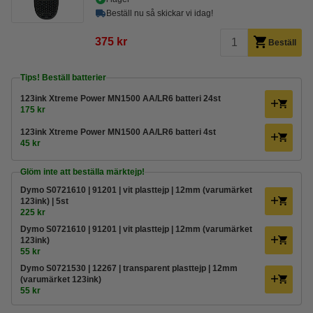
Beställ nu så skickar vi idag!
375 kr
Beställ
Tips! Beställ batterier
123ink Xtreme Power MN1500 AA/LR6 batteri 24st
175 kr
123ink Xtreme Power MN1500 AA/LR6 batteri 4st
45 kr
Glöm inte att beställa märktejp!
Dymo S0721610 | 91201 | vit plasttejp | 12mm (varumärket
123ink) | 5st
225 kr
Dymo S0721610 | 91201 | vit plasttejp | 12mm (varumärket
123ink)
55 kr
Dymo S0721530 | 12267 | transparent plasttejp | 12mm
(varumärket 123ink)
55 kr