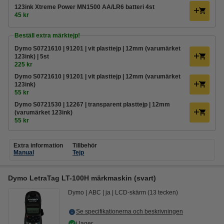
123ink Xtreme Power MN1500 AA/LR6 batteri 4st
45 kr
Beställ extra märktejp!
Dymo S0721610 | 91201 | vit plasttejp | 12mm (varumärket
123ink) | 5st
225 kr
Dymo S0721610 | 91201 | vit plasttejp | 12mm (varumärket
123ink)
55 kr
Dymo S0721530 | 12267 | transparent plasttejp | 12mm
(varumärket 123ink)
55 kr
Extra information
Tillbehör
Manual
Tejp
Dymo LetraTag LT-100H märkmaskin (svart)
Dymo
ABC
ja
LCD-skärm (13 tecken)
Se specifikationerna och beskrivningen
i lager