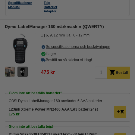
Specifikationer
Tejp
Manual
Batterier
Adapter
Dymo LabelManager 160 märkmaskin (QWERTY)
1
6, 9, 12 mm
ja
6 - 12 mm
Se specifikationerna och beskrivningen
i lager
Beställ nu så skickar vi idag!
1
475 kr
Beställ
Glöm inte att beställa batterier!
OBS! Dymo LabelManager 160 använder 6 AAA batterier.
123ink Xtreme Power MN2400 AAA/LR3 batteri 24st
175 kr
Glöm inte att beställa tejp!
Dymo S0720530 | 45013 | svart text - vit tejp | 12mm