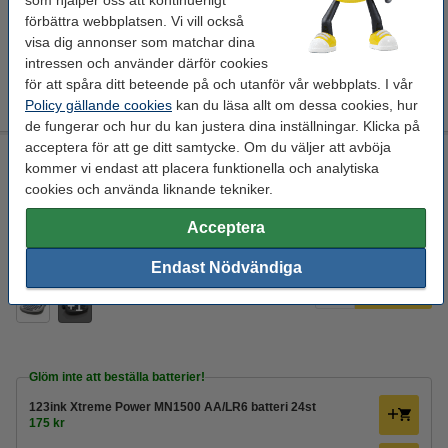
som hjälper oss att kontinuerligt
Dymo S0721610 | 91201 | vit plasttejp | 12mm (varumärket
förbättra webbplatsen. Vi vill också
123ink)
visa dig annonser som matchar dina
55 kr
intressen och använder därför cookies
för att spåra ditt beteende på och utanför vår webbplats. I vår
Extra information
Tillbehör
Policy gällande cookies
kan du läsa allt om dessa cookies, hur
Manual
Tejp
de fungerar och hur du kan justera dina inställningar. Klicka på
acceptera för att ge ditt samtycke. Om du väljer att avböja
Dymo LetraTag LT-100T märkmaskin
kommer vi endast att placera funktionella och analytiska
Dymo
QWERTY
12 mm
2
cookies och använda liknande tekniker.
Se specifikationerna och beskrivningen
Acceptera
EU-lager
Endast Nödvändiga
450 kr
Beställ
1
Glöm inte att beställa batterier!
123ink Xtreme Power MN1500 AA/LR6 batteri 24st
175 kr