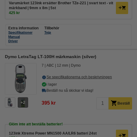
Varumärket 123ink ersätter Brother TZe-221 | svart text - vit
märkband | 9mm x 8m | 5st
425 kr
Extra information
Tillbehör
Specifikationer
Tejp
Manual
Driver
Dymo LetraTag LT-100H märkmaskin (silver)
7
ABC
12 mm
Dymo
Se specifikationerna och beskrivningen
i lager
Beställ nu så skickar vi idag!
2
395 kr
Beställ
Glöm inte att beställa batterier!
123ink Xtreme Power MN1500 AA/LR6 batteri 24st