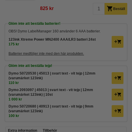
825 kr
Beställ
Glöm inte att beställa batterier!
OBS! Dymo LabelManager 160 använder 6 AAA batterier.
123ink Xtreme Power MN2400 AAA/LR3 batteri 24st
175 kr
Batterier medföljer inte med den här produkten.
Glöm inte att beställa tejp!
Dymo S0720530 | 45013 | svart text - vit tejp | 12mm
(varumärket 123ink)
110 kr
Dymo 2093097 | 45013 | svart text - vit tejp | 12mm
(varumärket 123ink) | 10st
1 000 kr
Dymo S0720680 | 40913 | svart text - vit tejp | 9mm
(varumärket 123ink)
100 kr
Extra information
Tillbehör