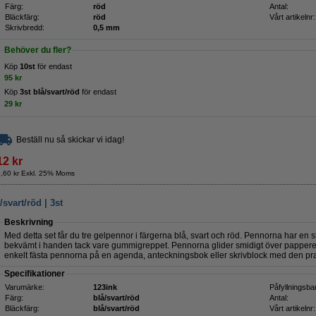
Färg:
röd
Antal:
Bläckfärg:
röd
Vårt artikelnr:
Skrivbredd:
0,5 mm
Behöver du fler?
Köp
10st
för endast
95 kr
Köp
3st blå/svart/röd
för endast
29 kr
Beställ nu så skickar vi idag!
12 kr
9,60 kr Exkl. 25% Moms
svart/röd | 3st
Beskrivning
Med detta set får du tre gelpennor i färgerna blå, svart och röd. Pennorna har en
bekvämt i handen tack vare gummigreppet. Pennorna glider smidigt över papperet 
enkelt fästa pennorna på en agenda, anteckningsbok eller skrivblock med den pr
Specifikationer
Varumärke:
123ink
Påfyllningsba
Färg:
blå/svart/röd
Antal:
Bläckfärg:
blå/svart/röd
Vårt artikelnr: