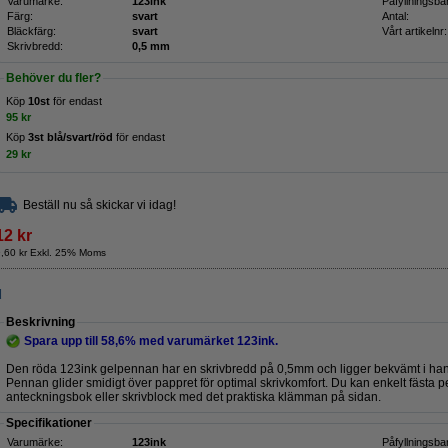
Varumärke:
123ink
Påfyllningsba
Färg:
svart
Antal:
Bläckfärg:
svart
Vårt artikelnr:
Skrivbredd:
0,5 mm
Behöver du fler?
Köp
10st
för endast
95 kr
Köp
3st blå/svart/röd
för endast
29 kr
Beställ nu så skickar vi idag!
12 kr
9,60 kr Exkl. 25% Moms
d
Beskrivning
Spara upp till
58,6%
med varumärket 123ink.
Den röda 123ink gelpennan har en skrivbredd på 0,5mm och ligger bekvämt i ha
Pennan glider smidigt över pappret för optimal skrivkomfort. Du kan enkelt fästa
anteckningsbok eller skrivblock med det praktiska klämman på sidan.
Specifikationer
Varumärke:
123ink
Påfyllningsba