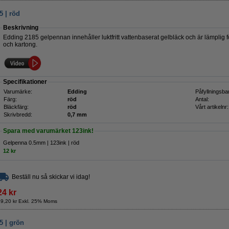
 | röd
Beskrivning
Edding 2185 gelpennan innehåller luktfritt vattenbaserat gelbläck och är lämplig fö
och kartong.
Specifikationer
Varumärke:
Edding
Påfyllningsba
Färg:
röd
Antal:
Bläckfärg:
röd
Vårt artikelnr:
Skrivbredd:
0,7 mm
Spara med varumärket 123ink!
Gelpenna 0.5mm | 123ink | röd
12 kr
Beställ nu så skickar vi idag!
24 kr
19,20 kr Exkl. 25% Moms
 | grön