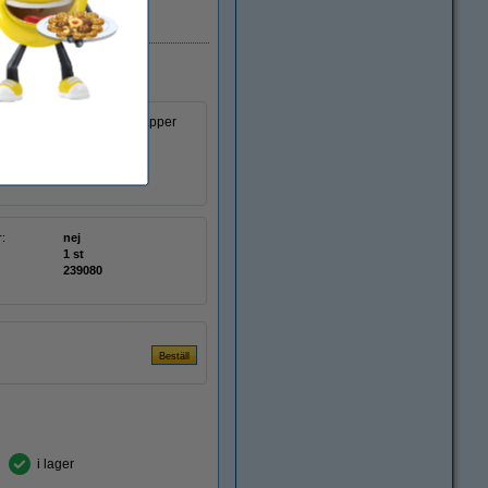
EU-lager
r att skriva och rita på papper
r:
nej
1 st
239080
i lager