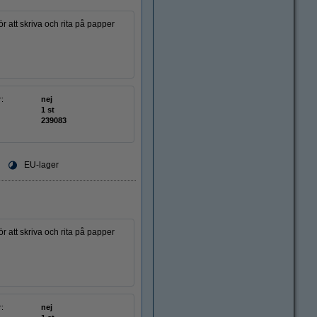
r att skriva och rita på papper
r:
nej
1 st
239083
EU-lager
r att skriva och rita på papper
r:
nej