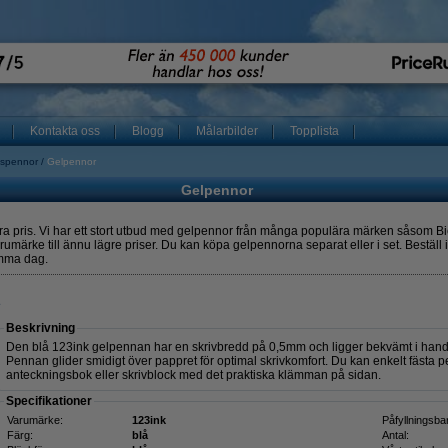
Kontakta oss
Blogg
Målarbilder
Topplista
tspennor
Gelpennor
Gelpennor
bra pris. Vi har ett stort utbud med gelpennor från många populära märken såsom Bic
rumärke till ännu lägre priser. Du kan köpa gelpennorna separat eller i set. Bestäl
amma dag.
Beskrivning
Den blå 123ink gelpennan har en skrivbredd på 0,5mm och ligger bekvämt i han
Pennan glider smidigt över pappret för optimal skrivkomfort. Du kan enkelt fästa
anteckningsbok eller skrivblock med det praktiska klämman på sidan.
Specifikationer
Varumärke:
123ink
Påfyllningsba
Färg:
blå
Antal: