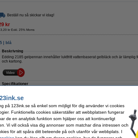
Beställ nu så skickar vi idag!
29 kr
23,20 kr Exkl. 25% Moms
 | blå
Beskrivning
Edding 2185 gelpennan innehåller luktfritt vattenbaserat gelbläck och är lämplig fö
och kartong.
Specifikationer
Varumärke:
Edding
Påfyllningsba
Färg:
blå
Antal:
23ink.se
Bläckfärg:
blå
Vårt artikelnr:
Skrivbredd:
0,7 mm
ng på 123ink.se så enkel som möjligt för dig använder vi cookies
ogier. Funktionella cookies säkerställer att webbplatsen fungerar
Spara med varumärket 123ink!
r de en analytisk funktion som hjälper oss att kontinuerligt
Gelpenna 0.5mm | 123ink | blå
en. Vi vill också visa dig annonser som matchar dina intressen och
12 kr
kies för att spåra ditt beteende på och utanför vår webbplats. I
 cookies
kan du läsa allt om dessa cookies, hur de fungerar och