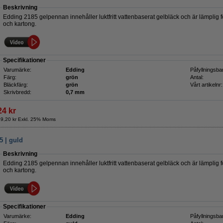
Beskrivning
Edding 2185 gelpennan innehåller luktfritt vattenbaserat gelbläck och är lämplig fö
och kartong.
Specifikationer
Varumärke:
Edding
Påfyllningsba
Färg:
grön
Antal:
Bläckfärg:
grön
Vårt artikelnr:
Skrivbredd:
0,7 mm
24 kr
19,20 kr Exkl. 25% Moms
 | guld
Beskrivning
Edding 2185 gelpennan innehåller luktfritt vattenbaserat gelbläck och är lämplig fö
och kartong.
Specifikationer
Varumärke:
Edding
Påfyllningsba