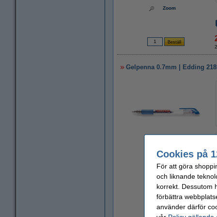
Zoom
Gelpenna 0.7mm | Edding 2185
Cookies på 1
Zoom
För att göra shoppi
och liknande teknol
korrekt. Dessutom ha
förbättra webbplats
använder därför coo
vår
Policy gällande