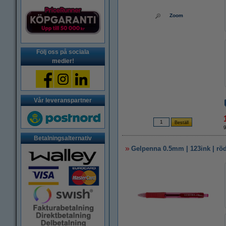
Zoom
Följ oss på sociala
medier!
Vår leveranspartner
Betalningsalternativ
Gelpenna 0.5mm | 123ink | rö