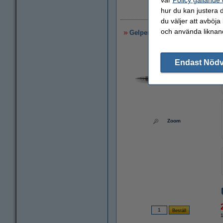
hur du kan justera d
du väljer att avböja
och använda liknand
Gelpenna 0.7mm | Edding 2185
Endast Nöd
Zoom