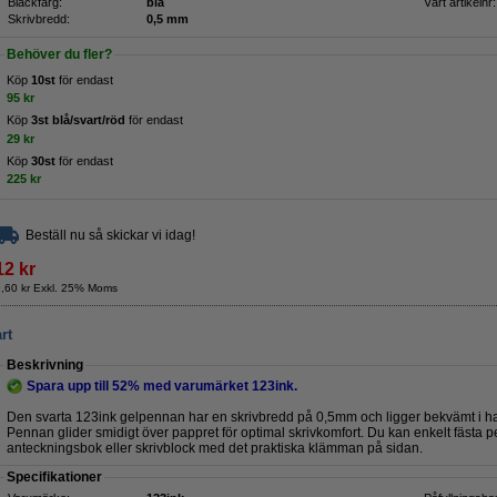
Bläckfärg:
blå
Vårt artikelnr:
Skrivbredd:
0,5 mm
Behöver du fler?
Köp
10st
för endast
95 kr
Köp
3st blå/svart/röd
för endast
29 kr
Köp
30st
för endast
225 kr
Beställ nu så skickar vi idag!
12 kr
9,60 kr Exkl. 25% Moms
rt
Beskrivning
Spara upp till
52%
med varumärket 123ink.
Den svarta 123ink gelpennan har en skrivbredd på 0,5mm och ligger bekvämt i 
Pennan glider smidigt över pappret för optimal skrivkomfort. Du kan enkelt fästa
anteckningsbok eller skrivblock med det praktiska klämman på sidan.
Specifikationer