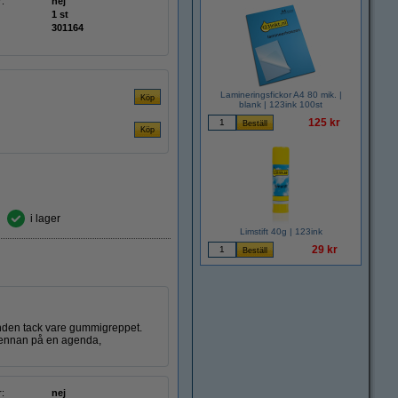
r:
nej
1 st
301164
Lamineringsfickor A4 80 mik. |
blank | 123ink 100st
125 kr
i lager
Limstift 40g | 123ink
29 kr
nden tack vare gummigreppet.
 pennan på en agenda,
r:
nej