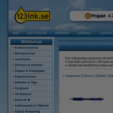
Hem
Om 123ink AB
Information
Köpvillkor
Leverans
Hem
Kontorsmaterial
Bläckpennor & kulspe
Webbshop
Kontorsmaterial
Bläckpatroner
Köp mångsidiga gelpennor till ett 
Lasertoner
Vi har även pennorna i vårt eget va
Skrivare & Skanner
vi skickar din beställning redan s
Papper & Fotopapper
Gelpenna 0.5mm | 123ink | blå
Etikettskrivare
Etiketter & Tejp
Färgband
3D-filament
Batterier🔋
Kaffemaskin & Tillbehör
Städ & Rengöring