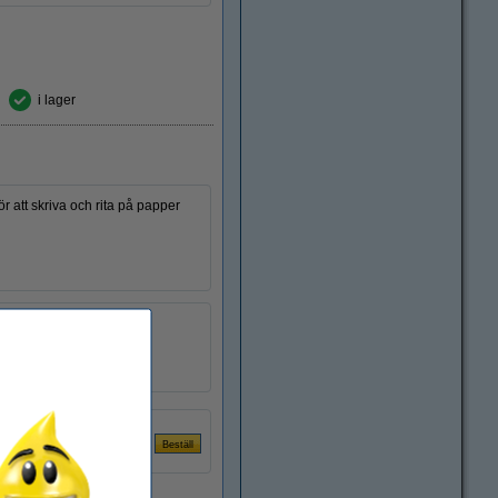
i lager
r att skriva och rita på papper
r:
nej
1 st
239082