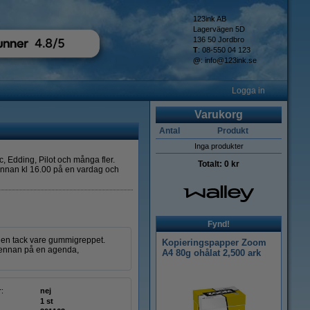
123ink AB
Lagervägen 5D
136 50 Jordbro
T
: 08-550 04 123
@
:
info@123ink.se
Logga in
Varukorg
Antal
Produkt
Inga produkter
, Edding, Pilot och många fler.
Totalt:
0 kr
l innan kl 16.00 på en vardag och
Fynd!
den tack vare gummigreppet.
Kopieringspapper Zoom
 pennan på en agenda,
A4 80g ohålat 2,500 ark
r:
nej
1 st