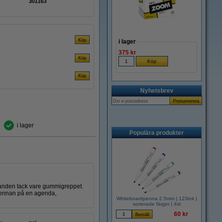
301163
i lager
375 kr
Nyhetsbrev
i lager
Populära produkter
handen tack vare gummigreppet.
 pennan på en agenda,
Whiteboardpenna 2.5mm | 123ink |
sorterade färger | 4st
60 kr