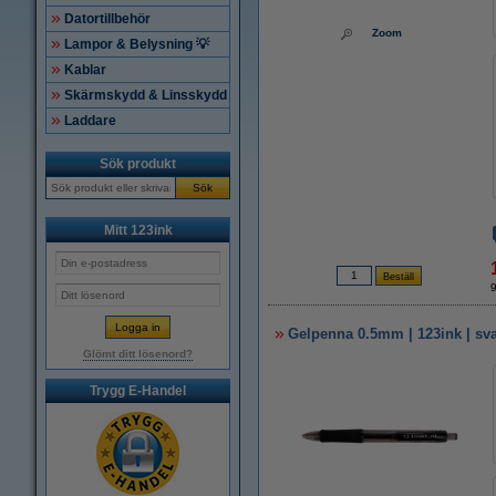
Datortillbehör
Zoom
Lampor & Belysning 💡
Kablar
Skärmskydd & Linsskydd
Laddare
Sök produkt
Sök
Mitt 123ink
Gelpenna 0.5mm | 123ink | sva
Glömt ditt lösenord?
Trygg E-Handel