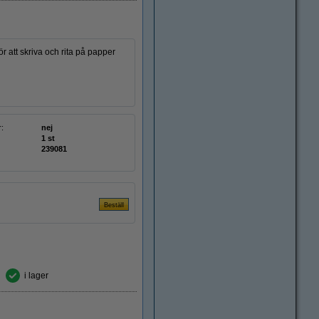
r att skriva och rita på papper
r:
nej
1 st
239081
i lager