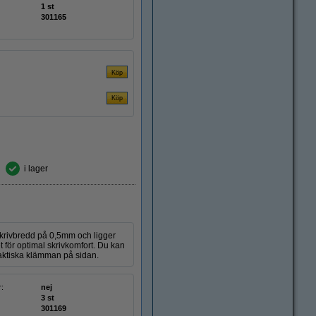
1 st
301165
i lager
 skrivbredd på 0,5mm och ligger
för optimal skrivkomfort. Du kan
aktiska klämman på sidan.
r:
nej
3 st
301169