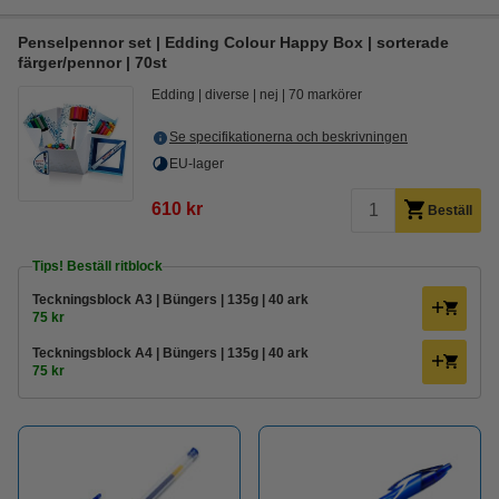
Penselpennor set | Edding Colour Happy Box | sorterade
färger/pennor | 70st
Edding
diverse
nej
70 markörer
Se specifikationerna och beskrivningen
EU-lager
610 kr
Beställ
Tips! Beställ ritblock
Teckningsblock A3 | Büngers | 135g | 40 ark
75 kr
Teckningsblock A4 | Büngers | 135g | 40 ark
75 kr