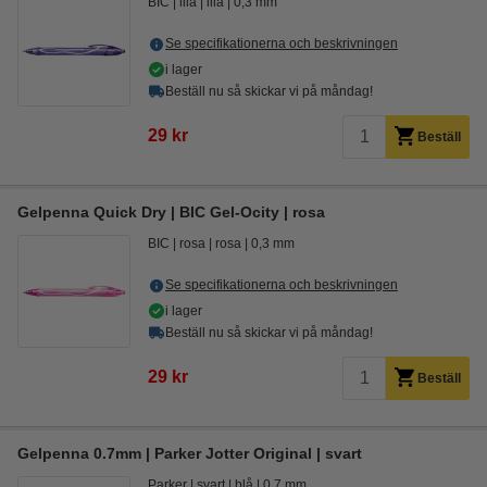
BIC
lila
lila
0,3 mm
Se specifikationerna och beskrivningen
i lager
Beställ nu så skickar vi på måndag!
29 kr
Beställ
Gelpenna Quick Dry | BIC Gel-Ocity | rosa
BIC
rosa
rosa
0,3 mm
Se specifikationerna och beskrivningen
i lager
Beställ nu så skickar vi på måndag!
29 kr
Beställ
Gelpenna 0.7mm | Parker Jotter Original | svart
Parker
svart
blå
0,7 mm