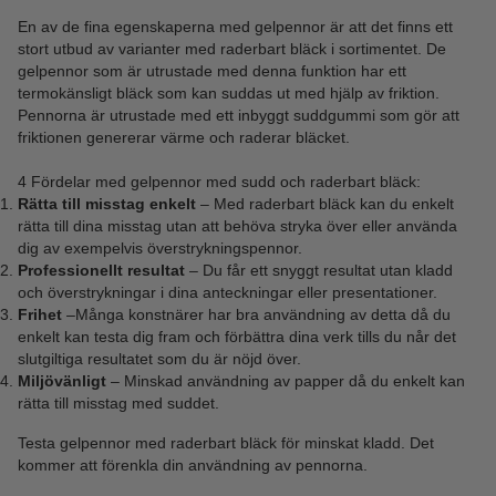
En av de fina egenskaperna med gelpennor är att det finns ett
stort utbud av varianter med raderbart bläck i sortimentet. De
gelpennor som är utrustade med denna funktion har ett
termokänsligt bläck som kan suddas ut med hjälp av friktion.
Pennorna är utrustade med ett inbyggt suddgummi som gör att
friktionen genererar värme och raderar bläcket.
4 Fördelar med gelpennor med sudd och raderbart bläck:
Rätta till misstag enkelt
– Med raderbart bläck kan du enkelt
rätta till dina misstag utan att behöva stryka över eller använda
dig av exempelvis överstrykningspennor.
Professionellt resultat
– Du får ett snyggt resultat utan kladd
och överstrykningar i dina anteckningar eller presentationer.
Frihet
–Många konstnärer har bra användning av detta då du
enkelt kan testa dig fram och förbättra dina verk tills du når det
slutgiltiga resultatet som du är nöjd över.
Miljövänligt
– Minskad användning av papper då du enkelt kan
rätta till misstag med suddet.
Testa gelpennor med raderbart bläck för minskat kladd. Det
kommer att förenkla din användning av pennorna.