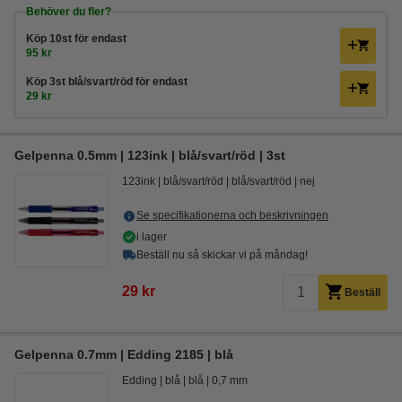
Behöver du fler?
Köp
10st
för endast
95 kr
Köp
3st blå/svart/röd
för endast
29 kr
Gelpenna 0.5mm | 123ink | blå/svart/röd | 3st
123ink
blå/svart/röd
blå/svart/röd
nej
Se specifikationerna och beskrivningen
i lager
Beställ nu så skickar vi på måndag!
29 kr
Beställ
Gelpenna 0.7mm | Edding 2185 | blå
Edding
blå
blå
0,7 mm