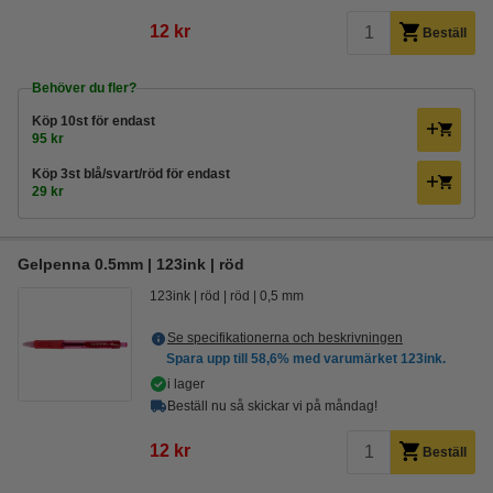
12 kr
Beställ
Behöver du fler?
Köp
10st
för endast
95 kr
Köp
3st blå/svart/röd
för endast
29 kr
Gelpenna 0.5mm | 123ink | röd
123ink
röd
röd
0,5 mm
Se specifikationerna och beskrivningen
Spara upp till
58,6%
med varumärket 123ink.
i lager
Beställ nu så skickar vi på måndag!
12 kr
Beställ