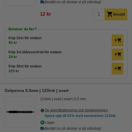
Beställ nu så skickar vi på måndag!
12 kr
Beställ
Behöver du fler?
Köp
10st
för endast
95 kr
Köp
3st blå/svart/röd
för endast
29 kr
Köp
30st
för endast
225 kr
Gelpenna 0.5mm | 123ink | svart
123ink
svart
svart
0,5 mm
Se specifikationerna och beskrivningen
Spara upp till
52%
med varumärket 123ink.
i lager
Beställ nu så skickar vi på måndag!