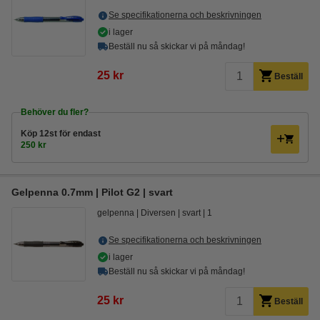
Se specifikationerna och beskrivningen
i lager
Beställ nu så skickar vi på måndag!
25 kr
Beställ
Behöver du fler?
Köp
12st
för endast
250 kr
Gelpenna 0.7mm | Pilot G2 | svart
gelpenna
Diversen
svart
1
Se specifikationerna och beskrivningen
i lager
Beställ nu så skickar vi på måndag!
25 kr
Beställ