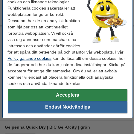
cookies och liknande teknologier.
Funktionella cookies säkerställer att
Gelpenna 0.5mm | 123ink | blå
12 kr
webbplatsen fungerar korrekt.
Dessutom har de en analytisk funktion
som hjälper oss att kontinuerligt
Gelpenna Quick Dry | BIC Gel-Ocity | röd
förbättra webbplatsen. Vi vill också
visa dig annonser som matchar dina
BIC
röd
röd
0,3 mm
intressen och använder därför cookies
för att spåra ditt beteende på och utanför vår webbplats. I vår
Se specifikationerna och beskrivningen
Policy gällande cookies
kan du läsa allt om dessa cookies, hur
i lager
de fungerar och hur du kan justera dina inställningar. Klicka på
Beställ nu så skickar vi på måndag!
acceptera för att ge ditt samtycke. Om du väljer att avböja
kommer vi endast att placera funktionella och analytiska
29 kr
Beställ
cookies och använda liknande tekniker.
Spara med varumärket 123ink!
Acceptera
Gelpenna 0.5mm | 123ink | röd
Endast Nödvändiga
12 kr
Gelpenna Quick Dry | BIC Gel-Ocity | grön