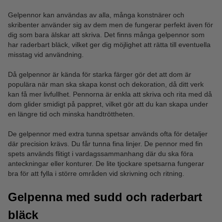
Gelpennor kan användas av alla, många konstnärer och
skribenter använder sig av dem men de fungerar perfekt även för
dig som bara älskar att skriva. Det finns många gelpennor som
har raderbart bläck, vilket ger dig möjlighet att rätta till eventuella
misstag vid användning.
Då gelpennor är kända för starka färger gör det att dom är
populära när man ska skapa konst och dekoration, då ditt verk
kan få mer livfullhet. Pennorna är enkla att skriva och rita med då
dom glider smidigt på pappret, vilket gör att du kan skapa under
en längre tid och minska handtröttheten.
De gelpennor med extra tunna spetsar används ofta för detaljer
där precision krävs. Du får tunna fina linjer. De pennor med fin
spets används flitigt i vardagssammanhang där du ska föra
anteckningar eller konturer. De lite tjockare spetsarna fungerar
bra för att fylla i större områden vid skrivning och ritning.
Gelpenna med sudd och raderbart
bläck