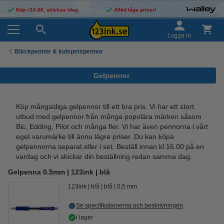
Köp <16:00, skickas idag
Alltid låga priser!
Logga in
Bläckpennor & kulspetspennor
Gelpennor
Köp mångsidiga gelpennor till ett bra pris. Vi har ett stort
utbud med gelpennor från många populära märken såsom
Bic, Edding, Pilot och många fler. Vi har även pennorna i vårt
eget varumärke till ännu lägre priser. Du kan köpa
gelpennorna separat eller i set. Beställ innan kl 16.00 på en
vardag och vi skickar din beställning redan samma dag.
Gelpenna 0.5mm | 123ink | blå
123ink
blå
blå
0,5 mm
Se specifikationerna och beskrivningen
i lager