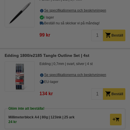
Se specifikationerna och beskrivningen
i lager
Beställ nu så skickar vi på måndag!
99 kr
Beställ
Edding 1800/e2185 Tangle Outline Set | 4st
Edding
0,7mm
svart, silver
4 st
Se specifikationerna och beskrivningen
EU-lager
134 kr
Beställ
Glöm inte att beställa!
Millimeterblock A4 | 80g | 123ink | 25 ark
24 kr