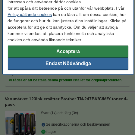
intressen och använder därför cookies
pack
för att spåra ditt beteende på och utanför vår webbplats. I vår
Svart (1x) och färg (3x)
TN243CMYK
Policy gällande cookies
kan du läsa allt om dessa cookies, hur
de fungerar och hur du kan justera dina inställningar. Klicka på
Se specifikationerna och beskrivningen
acceptera för att ge ditt samtycke. Om du väljer att avböja
i lager
kommer vi endast att placera funktionella och analytiska
Beställ nu så skickar vi imorgon!
cookies och använda liknande tekniker.
Per sida
0,3 kr
Acceptera
1 600 kr
Beställ
Endast Nödvändiga
Tips
Vi råder er att beställa denna produkt istället för originalprodukten!
Varumärket 123ink ersätter Brother TN-247BK/C/M/Y toner 4-
pack
Svart (1x) och färg (3x)
Se specifikationerna och beskrivningen
i lager