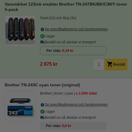
Varumärket 123ink ersätter Brother TN-247BK/BK/C/M/Y toner
5-pack
Svart (2x) och färg (3x)
Se specifikationerna och beskrivningen
i lager
Beställ nu så skickar vi imorgon!
Per sida
0,19 kr
2 875 kr
Beställ
Brother TN-243C cyan toner (original)
Brother
toner
cyan
± 1.000 sidor
Se specifikationerna och beskrivningen
i lager
Beställ nu så skickar vi imorgon!
Per sida
0,6 kr