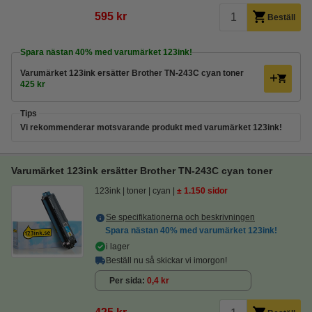
595 kr
Beställ
Spara nästan
40%
med varumärket 123ink!
Varumärket 123ink ersätter Brother TN-243C cyan toner
425 kr
Tips
Vi rekommenderar motsvarande produkt med varumärket 123ink!
Varumärket 123ink ersätter Brother TN-243C cyan toner
123ink
toner
cyan
± 1.150 sidor
Se specifikationerna och beskrivningen
Spara nästan
40%
med varumärket 123ink!
i lager
Beställ nu så skickar vi imorgon!
Per sida
0,4 kr