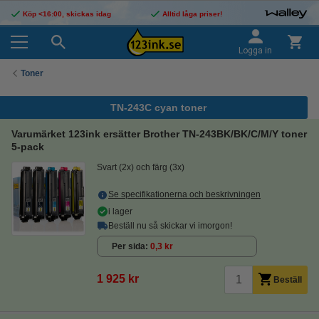
Köp <16:00, skickas idag
Alltid låga priser!
Logga in
Toner
TN-243C cyan toner
Varumärket 123ink ersätter Brother TN-243BK/BK/C/M/Y toner
5-pack
Svart (2x) och färg (3x)
Se specifikationerna och beskrivningen
i lager
Beställ nu så skickar vi imorgon!
Per sida
0,3 kr
1 925 kr
Beställ