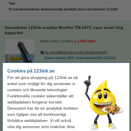
Tips
Vi rekommenderar motsvarande produkt med varumärket 123ink!
Varumärket 123ink ersätter Brother TN-247C cyan toner hög
kapacitet
toner
cyan
123ink
± 2.650 sidor
Se specifikationerna och beskrivningen
Spara nästan
55%
med varumärket 123ink!
i lager
Cookies på 123ink.se
Beställ nu så skickar vi imorgon!
För att göra shopping på 123ink.se så
Per sida
0,2 kr
enkel som möjligt för dig använder vi
cookies och liknande teknologier.
595 kr
Beställ
Funktionella cookies säkerställer att
webbplatsen fungerar korrekt.
Tips
Dessutom har de en analytisk funktion
Vi råder er att beställa denna produkt istället för originalprodukten!
som hjälper oss att kontinuerligt
förbättra webbplatsen. Vi vill också
visa dig annonser som matchar dina
Varumärket 123ink ersätter Brother TN-243BK/C/M/Y toner 4-