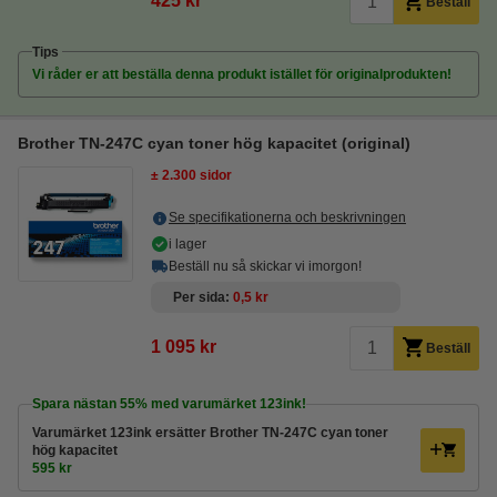
425 kr
Beställ
Tips
Vi råder er att beställa denna produkt istället för originalprodukten!
Brother TN-247C cyan toner hög kapacitet (original)
± 2.300 sidor
Se specifikationerna och beskrivningen
i lager
Beställ nu så skickar vi imorgon!
Per sida
0,5 kr
1 095 kr
Beställ
Spara nästan
55%
med varumärket 123ink!
Varumärket 123ink ersätter Brother TN-247C cyan toner
hög kapacitet
595 kr