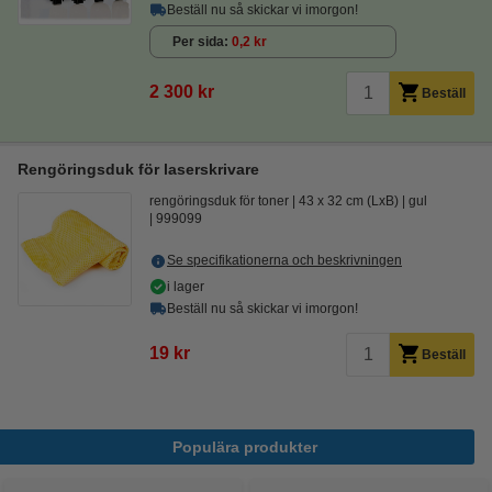
Beställ nu så skickar vi imorgon!
Per sida
0,2 kr
2 300 kr
Beställ
Rengöringsduk för laserskrivare
rengöringsduk för toner
43 x 32 cm (LxB)
gul
999099
Se specifikationerna och beskrivningen
i lager
Beställ nu så skickar vi imorgon!
19 kr
Beställ
Populära produkter