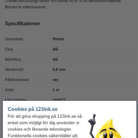
i Pentel Recycology-serien och består till 50 % av återvunnet material.
Bläcket är vattenbaserat.
Specifikationer
Varumärke:
Pentel
Färg:
blå
Bläckfärg:
blå
Skrivbredd:
0,8 mm
Påfyllningsbar:
nej
Antal:
1 st
Vårt artikelnr:
210077
Cookies på 123ink.se
För att göra shopping på 123ink.se så
Behöver du fler?
enkel som möjligt för dig använder vi
cookies och liknande teknologier.
Köp
12st
för endast
Funktionella cookies säkerställer att
150 kr