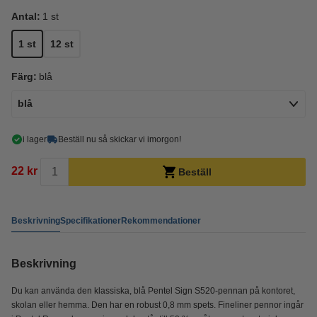
Antal:
1 st
1 st
12 st
Färg:
blå
blå
i lager
Beställ nu så skickar vi imorgon!
22 kr
Beställ
Beskrivning
Specifikationer
Rekommendationer
Beskrivning
Du kan använda den klassiska, blå Pentel Sign S520-pennan på kontoret,
skolan eller hemma. Den har en robust 0,8 mm spets. Fineliner pennor ingår