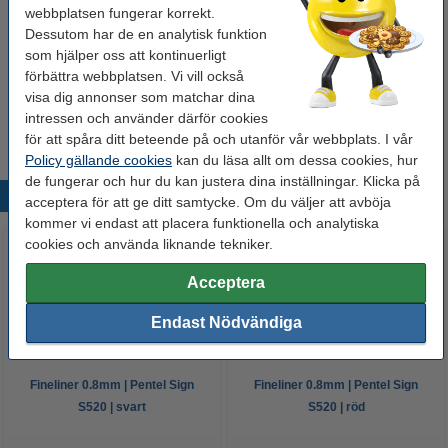
webbplatsen fungerar korrekt.
Dessutom har de en analytisk funktion
Glöm inte att beställa!
som hjälper oss att kontinuerligt
förbättra webbplatsen. Vi vill också
Millimeterblock A4 | 80g | 123ink | 25 ark
visa dig annonser som matchar dina
24 kr
intressen och använder därför cookies
för att spåra ditt beteende på och utanför vår webbplats. I vår
Policy gällande cookies
kan du läsa allt om dessa cookies, hur
de fungerar och hur du kan justera dina inställningar. Klicka på
Populära produkter
acceptera för att ge ditt samtycke. Om du väljer att avböja
kommer vi endast att placera funktionella och analytiska
cookies och använda liknande tekniker.
Acceptera
Endast Nödvändiga
Fineliner 0.8mm | Pentel Sign
Fineliner 0.8mm | Pentel Sign
S520 | svart
S520 | röd