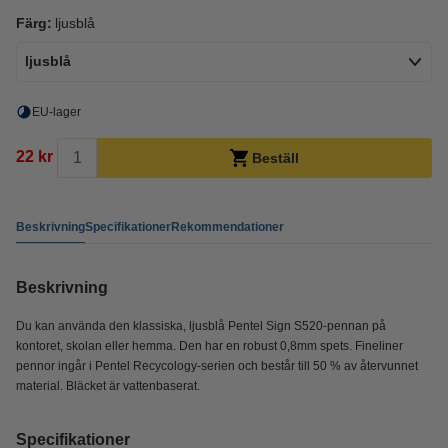
Färg:
ljusblå
ljusblå
EU-lager
22 kr
Beställ
Beskrivning
Specifikationer
Rekommendationer
Beskrivning
Du kan använda den klassiska, ljusblå Pentel Sign S520-pennan på
kontoret, skolan eller hemma. Den har en robust 0,8mm spets. Fineliner
pennor ingår i Pentel Recycology-serien och består till 50 % av återvunnet
material. Bläcket är vattenbaserat.
Specifikationer