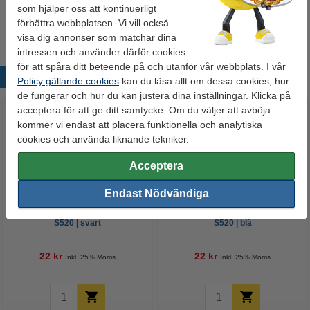
Millimeterblock A4 | 80g | 123ink | 25 ark
som hjälper oss att kontinuerligt
24 kr
förbättra webbplatsen. Vi vill också
visa dig annonser som matchar dina
intressen och använder därför cookies
för att spåra ditt beteende på och utanför vår webbplats. I vår
Populära produkter
Policy gällande cookies
kan du läsa allt om dessa cookies, hur
de fungerar och hur du kan justera dina inställningar. Klicka på
acceptera för att ge ditt samtycke. Om du väljer att avböja
kommer vi endast att placera funktionella och analytiska
cookies och använda liknande tekniker.
Acceptera
Endast Nödvändiga
Fineliner 0.8mm | Pentel Sign
Fineliner 0.8mm | Pentel Sign
S520 | svart
S520 | blå
22 kr
22 kr
Inkl. 25% Moms
Inkl. 25% Moms