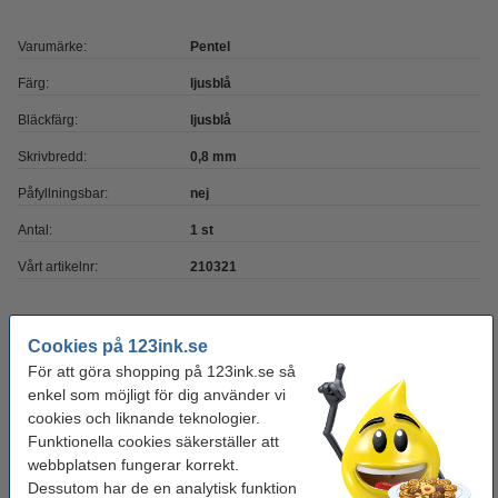
Varumärke:
Pentel
Färg:
ljusblå
Bläckfärg:
ljusblå
Skrivbredd:
0,8 mm
Påfyllningsbar:
nej
Antal:
1 st
Vårt artikelnr:
210321
Behöver du fler?
Cookies på 123ink.se
För att göra shopping på 123ink.se så
Köp
12st
för endast
enkel som möjligt för dig använder vi
150 kr
cookies och liknande teknologier.
Funktionella cookies säkerställer att
Glöm inte att beställa!
webbplatsen fungerar korrekt.
Dessutom har de en analytisk funktion