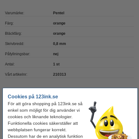
Varumärke:
Pentel
Färg:
orange
Bläckfärg:
orange
Skrivbredd:
0,8 mm
Påfyllningsbar:
nej
Antal:
1 st
Vårt artikelnr:
210313
Behöver du fler?
Cookies på 123ink.se
För att göra shopping på 123ink.se så
Köp
12st
för endast
enkel som möjligt för dig använder vi
150 kr
cookies och liknande teknologier.
Funktionella cookies säkerställer att
Glöm inte att beställa!
webbplatsen fungerar korrekt.
Dessutom har de en analytisk funktion