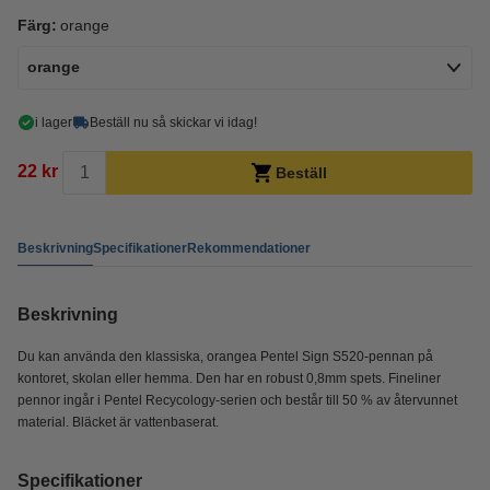
Färg:
orange
orange
i lager
Beställ nu så skickar vi idag!
22 kr
Beställ
Beskrivning
Specifikationer
Rekommendationer
Beskrivning
Du kan använda den klassiska, orangea Pentel Sign S520-pennan på
kontoret, skolan eller hemma. Den har en robust 0,8mm spets. Fineliner
pennor ingår i Pentel Recycology-serien och består till 50 % av återvunnet
material. Bläcket är vattenbaserat.
Specifikationer