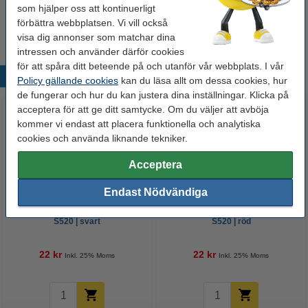
Millimeterblock A4 | 80g | 123ink | 25 ark
som hjälper oss att kontinuerligt
24 kr
förbättra webbplatsen. Vi vill också
visa dig annonser som matchar dina
intressen och använder därför cookies
för att spåra ditt beteende på och utanför vår webbplats. I vår
Populära produkter
Policy gällande cookies
kan du läsa allt om dessa cookies, hur
de fungerar och hur du kan justera dina inställningar. Klicka på
acceptera för att ge ditt samtycke. Om du väljer att avböja
kommer vi endast att placera funktionella och analytiska
cookies och använda liknande tekniker.
Acceptera
Endast Nödvändiga
Fineliner 0.8mm | Pentel Sign
Fineliner 0.8mm | Pentel Sign
S520 | svart
S520 | röd
22 kr
22 kr
Inkl. 25% Moms
Inkl. 25% Moms