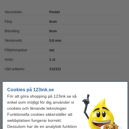
Varumärke:
Pentel
Färg:
brun
Bläckfärg:
brun
Skrivbredd:
0,8 mm
Påfyllningsbar:
nej
Antal:
1 st
Vårt artikelnr:
210311
Behöver du fler?
Cookies på 123ink.se
För att göra shopping på 123ink.se så
Köp
12st
för endast
enkel som möjligt för dig använder vi
150 kr
cookies och liknande teknologier.
Funktionella cookies säkerställer att
Glöm inte att beställa!
webbplatsen fungerar korrekt.
Dessutom har de en analytisk funktion