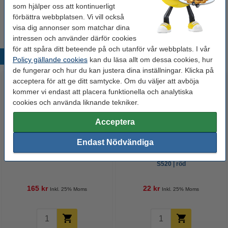
Millimeterblock A4 | 80g | 123ink | 25 ark
som hjälper oss att kontinuerligt
24 kr
förbättra webbplatsen. Vi vill också
visa dig annonser som matchar dina
intressen och använder därför cookies
för att spåra ditt beteende på och utanför vår webbplats. I vår
Populära produkter
Policy gällande cookies
kan du läsa allt om dessa cookies, hur
de fungerar och hur du kan justera dina inställningar. Klicka på
acceptera för att ge ditt samtycke. Om du väljer att avböja
kommer vi endast att placera funktionella och analytiska
cookies och använda liknande tekniker.
Acceptera
Endast Nödvändiga
Dymo Omega Präglingsmaskin
Fineliner 0.8mm | Pentel Sign
S520 | röd
165 kr
22 kr
Inkl. 25% Moms
Inkl. 25% Moms