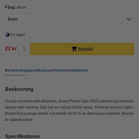
Färg:
brun
brun
EU-lager
22 kr
Beställ
Beskrivning
Specifikationer
Rekommendationer
Beskrivning
Du kan använda den klassiska, bruna Pentel Sign S520-pennan på kontoret,
skolan eller hemma. Den har en robust 0,8mm spets. Fineliner pennor ingår i
Pentel Recycology-serien och består till 50 % av återvunnet material. Bläcket
är vattenbaserat.
Specifikationer