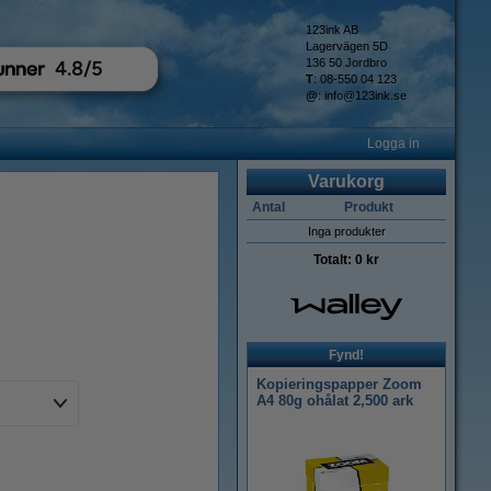
123ink AB
Lagervägen 5D
136 50 Jordbro
T
: 08-550 04 123
@
:
info@123ink.se
Logga in
Varukorg
Antal
Produkt
Inga produkter
Totalt:
0 kr
Fynd!
Kopieringspapper Zoom
A4 80g ohålat 2,500 ark