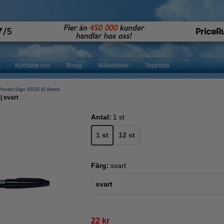
Kontakta oss
Blogg
Målarbilder
Topplista
Pentel Sign S520 (0,8mm)
| svart
Antal:
1 st
1 st
12 st
Färg:
svart
svart
22 kr