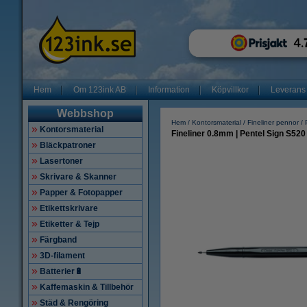
Hem
Om 123ink AB
Information
Köpvillkor
Leverans
Webbshop
Hem
Kontorsmaterial
Fineliner pennor
Kontorsmaterial
Fineliner 0.8mm | Pentel Sign S520 
Bläckpatroner
Lasertoner
Skrivare & Skanner
Papper & Fotopapper
Etikettskrivare
Etiketter & Tejp
Färgband
3D-filament
Batterier🔋
Kaffemaskin & Tillbehör
Städ & Rengöring