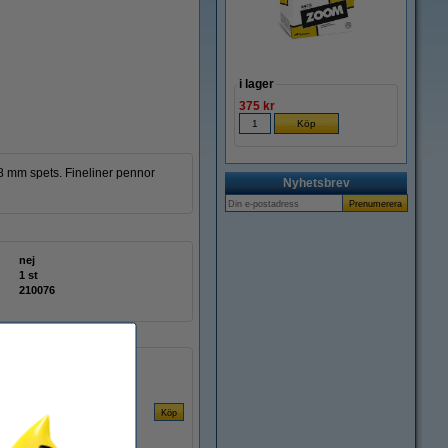
i lager
375 kr
8 mm spets. Fineliner pennor
Nyhetsbrev
nej
1 st
210076