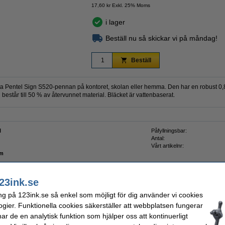
17,60 kr Exkl. 25% Moms
i lager
Beställ nu så skickar vi på måndag!
Beställ
a Pentel Sign S520-pennan på kontoret, skolan eller hemma. Den har en robust 0,
består till 50 % av återvunnet material. Bläcket är vattenbaserat.
l
Påfyllningsbar:
Antal:
Vårt artikelnr:
mm
23ink.se
ng på 123ink.se så enkel som möjligt för dig använder vi cookies
st
ogier. Funktionella cookies säkerställer att webbplatsen fungerar
r de en analytisk funktion som hjälper oss att kontinuerligt