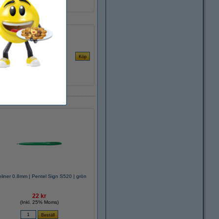
eliner 0.8mm | Pentel Sign S520 | grön
22 kr
(Inkl. 25% Moms)