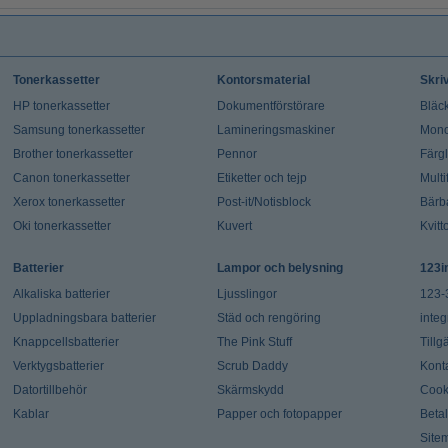
Tonerkassetter
Kontorsmaterial
Skri
HP tonerkassetter
Dokumentförstörare
Bläck
Samsung tonerkassetter
Lamineringsmaskiner
Mono
Brother tonerkassetter
Pennor
Färg
Canon tonerkassetter
Etiketter och tejp
Multi
Xerox tonerkassetter
Post-it/Notisblock
Bärb
Oki tonerkassetter
Kuvert
Kvitt
Batterier
Lampor och belysning
123i
Alkaliska batterier
Ljusslingor
123-
Uppladningsbara batterier
Städ och rengöring
integ
Knappcellsbatterier
The Pink Stuff
Tillg
Verktygsbatterier
Scrub Daddy
Kont
Datortillbehör
Skärmskydd
Cook
Kablar
Papper och fotopapper
Beta
Site