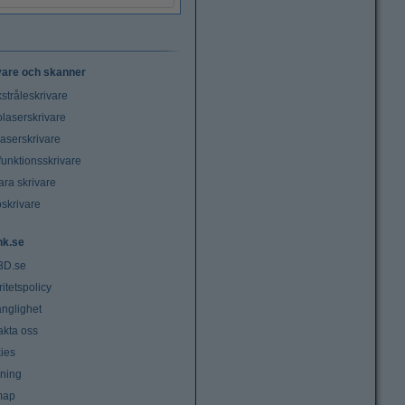
vare och skanner
stråleskrivare
laserskrivare
laserskrivare
funktionsskrivare
ara skrivare
oskrivare
nk.se
3D.se
ritetspolicy
änglighet
akta oss
ies
lning
map