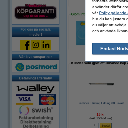
förbättra webbplats
använder därför coo
vår
Policy gällande
Glöm inte att beställa!
hur du kan justera d
du väljer att avböja
Följ oss på sociala
och använda liknand
Millimeterblock A4 
medier!
24 kr
Endast Nöd
Vår leveranspartner
Kunder som gjort ett liknande köp 
Betalningsalternativ
Fineliner 0.6mm | Edding 88 | svart
15 kr
(Inkl. 25% Moms)