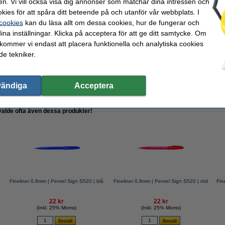
en. Vi vill också visa dig annonser som matchar dina intressen och
kies för att spåra ditt beteende på och utanför vår webbplats. I
 cookies
kan du läsa allt om dessa cookies, hur de fungerar och
ina inställningar. Klicka på acceptera för att ge ditt samtycke. Om
 kommer vi endast att placera funktionella och analytiska cookies
e tekniker.
| 80g | 123ink | 25 ark
vändiga
Acceptera
valde ofta även dessa produkter!
Fineliner 0.8mm | Pentel Sign S520 | blå
Fineliner 0.8mm | Pentel Sign S520 | röd
Fin
22 kr
22 kr
(Inkl. 25% Moms)
(Inkl. 25% Moms)