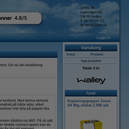
123ink AB
Lagervägen 5D
136 50 Jordbro
T
: 08-550 04 123
@
:
info@123ink.se
Logga in
Varukorg
Antal
Produkt
Inga produkter
ment. Gör du din beställning
Totalt:
0 kr
Fynd!
r kontoret. Med denna skrivare
Kopieringspapper Zoom
omatiskt på båda sidor, vilket
A4 80g ohålat 2,500 ark
ehöver inte fylla på papper lika
en trådlöst via WiFi. På så sätt
other Mobile connect-appen kan du
do för dig vid ankomst.