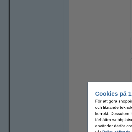
Cookies på 1
För att göra shoppi
och liknande teknol
korrekt. Dessutom ha
förbättra webbplats
använder därför coo
vår
Policy gällande