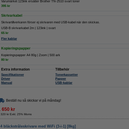
Varumärket 123ink ersätter Brother TN-2510 svart toner
395 kr
Skrivarkabel
Skrivartillverkaren förser ej skrivaren med USB-kabel när den skickas.
USB-B skrivarkabel 2m | 123ink | svart
65 kr
Fler kablar
Kopieringspapper
Kopieringspapper A4 80g | Zoom | 500 ark
80 kr
Extra information
Tillbehör
Specifikationer
Tonerkassetter
Driver
Papper
Manual
USB-kablar
Beställ nu så skickar vi på måndag!
1 650 kr
 320 kr Exkl. 25% Moms
4 bläckstråleskrivare med WiFi (3-i-1) [8kg]