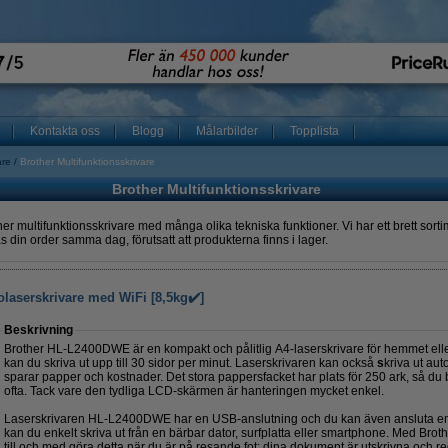
Kontakta oss
Blogg
Målarbilder
Topplista
are
Brother Multifunktionsskrivare
Brother Multifunktionsskrivare
r multifunktionsskrivare med många olika tekniska funktioner. Vi har ett brett sorti
s din order samma dag, förutsatt att produkterna finns i lager.
aserskrivare med WiFi [8,5kg✔️]
Beskrivning
Brother HL-L2400DWE är en kompakt och pålitlig A4-laserskrivare för hemmet elle
kan du skriva ut upp till 30 sidor per minut. Laserskrivaren kan också
s
kriva ut aut
sparar papper och kostnader. Det stora pappersfacket har plats för 250 ark, så du b
ofta. Tack vare den tydliga LCD-skärmen är hanteringen mycket enkel.
Laserskrivaren HL-L2400DWE har en USB-anslutning och du kan även ansluta enhet
kan du enkelt skriva ut från en bärbar dator, surfplatta eller smartphone. Med Br
till och med göra detta när du är på resande fot: dina dokument är utskrivna och re