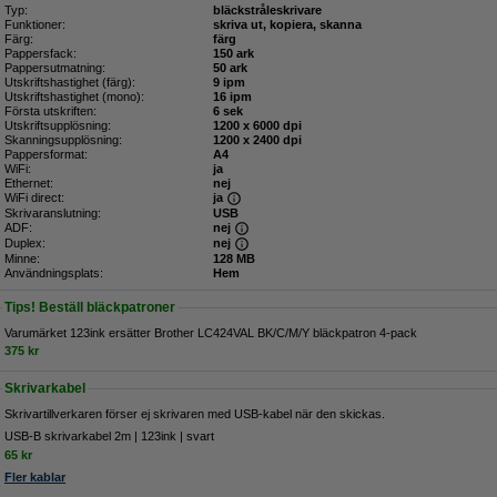
Typ:
bläckstråleskrivare
Funktioner:
skriva ut, kopiera, skanna
Färg:
färg
Pappersfack:
150 ark
Pappersutmatning:
50 ark
Utskriftshastighet (färg):
9 ipm
Utskriftshastighet (mono):
16 ipm
Första utskriften:
6 sek
Utskriftsupplösning:
1200 x 6000 dpi
Skanningsupplösning:
1200 x 2400 dpi
Pappersformat:
A4
WiFi:
ja
Ethernet:
nej
WiFi direct:
ja
Skrivaranslutning:
USB
ADF:
nej
Duplex:
nej
Minne:
128 MB
Användningsplats:
Hem
Tips! Beställ bläckpatroner
Varumärket 123ink ersätter Brother LC424VAL BK/C/M/Y bläckpatron 4-pack
375 kr
Skrivarkabel
Skrivartillverkaren förser ej skrivaren med USB-kabel när den skickas.
USB-B skrivarkabel 2m | 123ink | svart
65 kr
Fler kablar