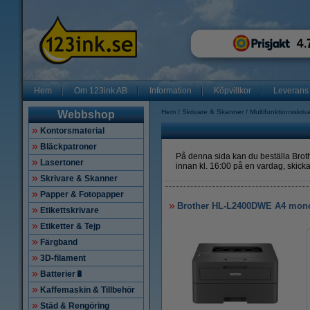
Hem
Om 123ink AB
Information
Köpvillkor
Leverans
Hem
Skrivare & Skanner
Multifunktionsskriv
Webbshop
Kontorsmaterial
Bläckpatroner
På denna sida kan du beställa Brothe
Lasertoner
innan kl. 16:00 på en vardag, skicka
Skrivare & Skanner
Papper & Fotopapper
Brother HL-L2400DWE A4 monol
Etikettskrivare
Etiketter & Tejp
Färgband
3D-filament
Batterier🔋
Kaffemaskin & Tillbehör
Städ & Rengöring