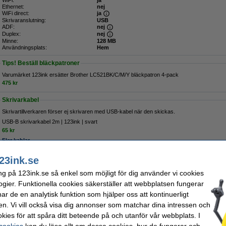
WiFi:
ja
Ethernet:
nej
WiFi direct:
ja
Skrivaranslutning:
USB
ADF:
nej
Duplex:
nej
Minne:
128 MB
Användningsplats:
Hem
Tips! Beställ bläckpatroner
Varumärket 123ink ersätter Brother LC521BK/C/M/Y bläckpatron 4-pack
475 kr
Skrivarkabel
Skrivartillverkaren förser ej skrivaren med USB-kabel när den skickas.
USB-B skrivarkabel 2m | 123ink | svart
65 kr
Fler kablar
Kopieringspapper
23ink.se
Kopieringspapper A4 80g | Zoom | 500 ark
ng på 123ink.se så enkel som möjligt för dig använder vi cookies
80 kr
ogier. Funktionella cookies säkerställer att webbplatsen fungerar
r de en analytisk funktion som hjälper oss att kontinuerligt
Extra information
Tillbehör
Specifikationer
Bläckpatroner
en. Vi vill också visa dig annonser som matchar dina intressen och
Driver
Papper
kies för att spåra ditt beteende på och utanför vår webbplats. I
Manual
Fotopapper
USB-kablar
 cookies
kan du läsa allt om dessa cookies, hur de fungerar och