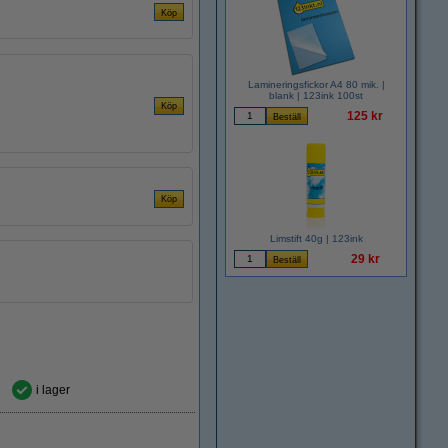
Lamineringsfickor A4 80 mik. |
blank | 123ink 100st
125 kr
Limstift 40g | 123ink
29 kr
i lager