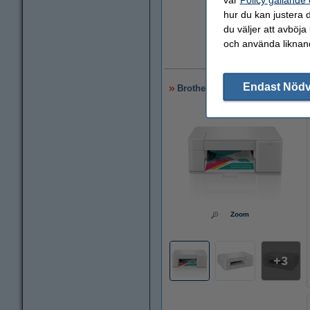
hur du kan justera d
du väljer att avböja
och använda liknand
9
Endast Nöd
Brother DCP-J1200WE Allt-i-ett 
Zoom
3