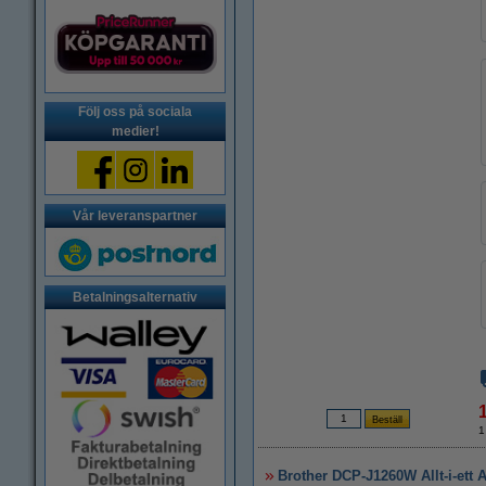
Följ oss på sociala
medier!
Vår leveranspartner
Betalningsalternativ
1
Brother DCP-J1260W Allt-i-ett A