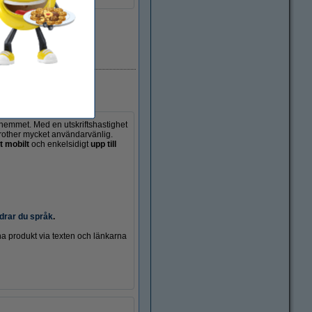
i lager
hemmet. Med en utskriftshastighet
Brother mycket användarvänlig.
t mobilt
och enkelsidigt
upp till
drar du språk
.
a produkt via texten och länkarna