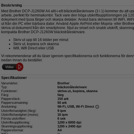
Beskrivning
Med Brother DCP-J1260W A4 allt-i-ett bläckstråleskrivare (3 i 1) kommer du att u
arbete, perfekt för hemmakontor. Tack vare den höga utskriftsupplösningen på 120
dokument med ljusa färger och skarpa detaljer. Anslut bara skrivaren till WiFi, WiFi
ut från din PC eller bärbara dator. Använd Apple AirPrint eller Mopria- eller Broth
skriva ut dokument från din smartphone. Njut av smart och snabb utskrift, skanni
kompakta Brother DCP-J1260W bläckstråleskrivare.
Skriv ut upp till 16 bilder per minut
Skriv ut, kopiera och skanna
Wifi, Wifi Direct eller USB
Vi rekommenderar att du läser igenom specifikationerna och funktionerna för denn
nedan innan du beställer.
Specifikationer
Varumärke:
Brother
Typ:
bläckstråleskrivare
Funktioner:
skriva ut, kopiera, skanna
Färg:
färg
Pappersfack:
150 ark
Pappersutmatning:
50 ark
Anslutning:
Wi-Fi, USB, Wi-Fi Direct
Utskriftshastighet (färg):
9 ipm
Utskriftshastighet (mono):
16 ipm
Första utskriften:
6 sek
Utskriftsupplösning:
1200 x 6000 dpi
Skanningsupplösning:
1200 x 2400 dpi
Pappersformat:
A4