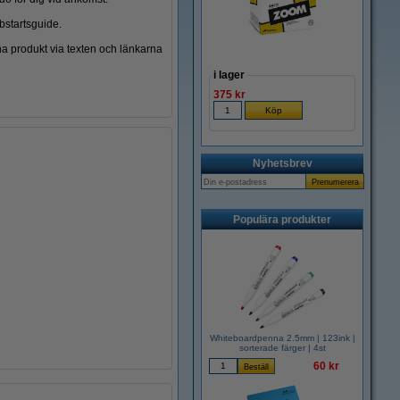
bstartsguide.
a produkt via texten och länkarna
i lager
375 kr
Nyhetsbrev
Populära produkter
Whiteboardpenna 2.5mm | 123ink |
sorterade färger | 4st
60 kr