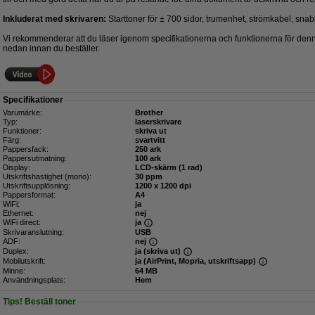
Inkluderat med skrivaren:
Starttoner för ± 700 sidor, trumenhet, strömkabel, snab
Vi rekommenderar att du läser igenom specifikationerna och funktionerna för denn
nedan innan du beställer.
Specifikationer
Varumärke:
Brother
Typ:
laserskrivare
Funktioner:
skriva ut
Färg:
svartvitt
Pappersfack:
250 ark
Pappersutmatning:
100 ark
Display:
LCD-skärm (1 rad)
Utskriftshastighet (mono):
30 ppm
Utskriftsupplösning:
1200 x 1200 dpi
Pappersformat:
A4
WiFi:
ja
Ethernet:
nej
WiFi direct:
ja
Skrivaranslutning:
USB
ADF:
nej
Duplex:
ja (skriva ut)
Mobilutskrift:
ja (AirPrint, Mopria, utskriftsapp)
Minne:
64 MB
Användningsplats:
Hem
Tips! Beställ toner