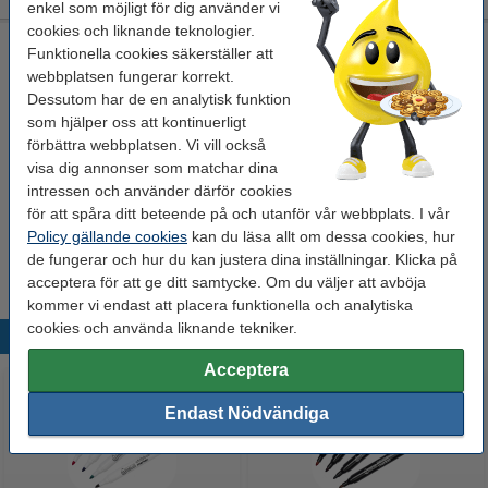
enkel som möjligt för dig använder vi
cookies och liknande teknologier.
Olivetti IN506 (B0497) foto bläckpatron hög kapacitet
Funktionella cookies säkerställer att
(original)
webbplatsen fungerar korrekt.
tre fotofärger
bläckpatron
18 ml
Dessutom har de en analytisk funktion
som hjälper oss att kontinuerligt
Se specifikationerna och beskrivningen
förbättra webbplatsen. Vi vill också
EU-lager
visa dig annonser som matchar dina
intressen och använder därför cookies
Pris per ml
16,7 kr
för att spåra ditt beteende på och utanför vår webbplats. I vår
Policy gällande cookies
kan du läsa allt om dessa cookies, hur
300 kr
Beställ
de fungerar och hur du kan justera dina inställningar. Klicka på
acceptera för att ge ditt samtycke. Om du väljer att avböja
kommer vi endast att placera funktionella och analytiska
cookies och använda liknande tekniker.
Populära produkter
Acceptera
Endast Nödvändiga