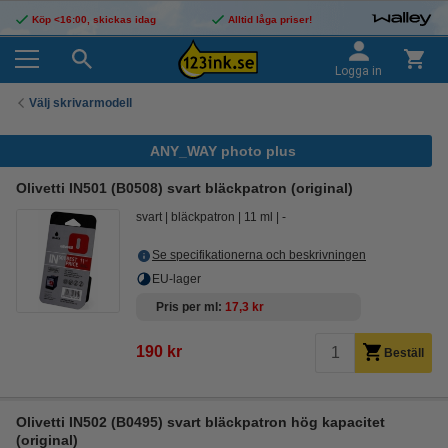
Köp <16:00, skickas idag
Alltid låga priser!
Logga in
Välj skrivarmodell
ANY_WAY photo plus
Olivetti IN501 (B0508) svart bläckpatron (original)
svart
bläckpatron
11 ml
-
Se specifikationerna och beskrivningen
EU-lager
Pris per ml
17,3 kr
190 kr
Beställ
Olivetti IN502 (B0495) svart bläckpatron hög kapacitet
(original)