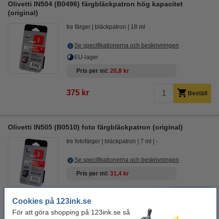
Olivetti IN504 (B0496) färgbläckpatron hög kapacitet
(original)
tre färger
bläckpatron
18 ml
Se specifikationerna och beskrivningen
EU-lager
Pris per ml
20,8 kr
375 kr
Beställ
Olivetti IN505 (B0510) foto färgbläckpatron (original)
tre fotofärger
bläckpatron
7 ml
-
Se specifikationerna och beskrivningen
Pris per ml
31,4 kr
Beställ
Cookies på 123ink.se
Produkten tillverkas inte längre.
För att göra shopping på 123ink.se så