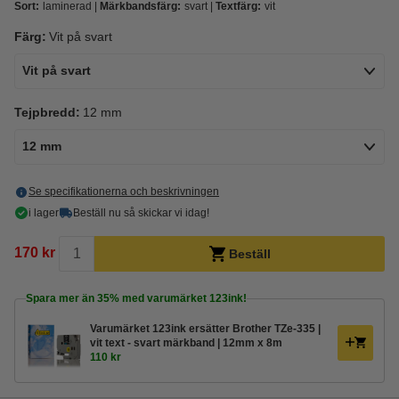
Sort:
laminerad
Märkbandsfärg:
svart
Textfärg:
vit
Färg:
Vit på svart
Vit på svart
Tejpbredd:
12 mm
12 mm
Se specifikationerna och beskrivningen
i lager
Beställ nu så skickar vi idag!
170 kr
Beställ
Spara mer än
35%
med varumärket 123ink!
Varumärket 123ink ersätter Brother TZe-335 |
vit text - svart märkband | 12mm x 8m
110 kr