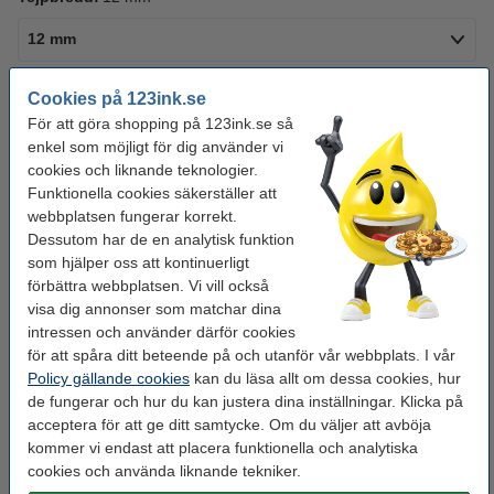
12 mm
Se specifikationerna och beskrivningen
Cookies på 123ink.se
Spara mer än
35%
med varumärket 123ink!
För att göra shopping på 123ink.se så
i lager
Beställ nu så skickar vi idag!
enkel som möjligt för dig använder vi
cookies och liknande teknologier.
110 kr
Beställ
Funktionella cookies säkerställer att
webbplatsen fungerar korrekt.
Dessutom har de en analytisk funktion
Behöver du fler?
som hjälper oss att kontinuerligt
förbättra webbplatsen. Vi vill också
Köp
5st
för endast
visa dig annonser som matchar dina
500 kr
intressen och använder därför cookies
för att spåra ditt beteende på och utanför vår webbplats. I vår
Köp
10st
för endast
Policy gällande cookies
kan du läsa allt om dessa cookies, hur
1 000 kr
de fungerar och hur du kan justera dina inställningar. Klicka på
acceptera för att ge ditt samtycke. Om du väljer att avböja
kommer vi endast att placera funktionella och analytiska
Tips: Beställ multipack!
cookies och använda liknande tekniker.
Varumärket 123ink ersätter Brother TZe-