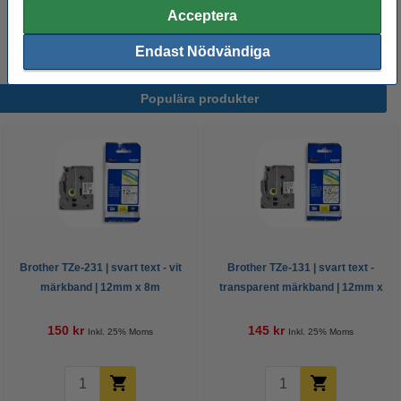
231+TZe-131+TZe-631 | svart text -
Acceptera
vit/transparent/gul märkband | 12mm x 8m | 3st
225 kr
Endast Nödvändiga
Populära produkter
Brother TZe-231 | svart text - vit
Brother TZe-131 | svart text -
märkband | 12mm x 8m
transparent märkband | 12mm x
(original)
8m (original)
150 kr
145 kr
Inkl. 25% Moms
Inkl. 25% Moms