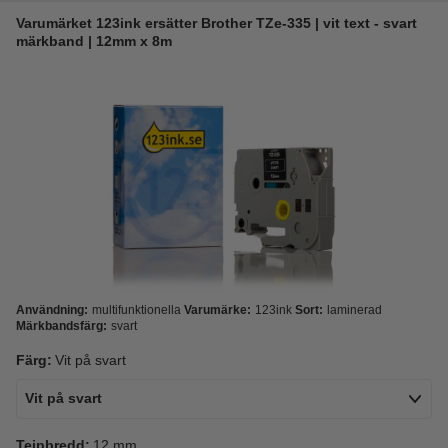
Varumärket 123ink ersätter Brother TZe-335 | vit text - svart
märkband | 12mm x 8m
Användning:
multifunktionella
Varumärke:
123ink
Sort:
laminerad
Märkbandsfärg:
svart
Färg:
Vit på svart
Vit på svart
Tejpbredd:
12 mm