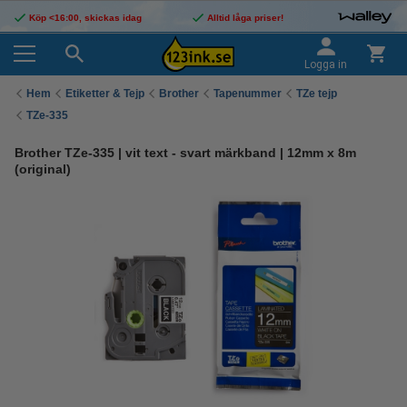
Köp <16:00, skickas idag
Alltid låga priser!
Logga in
Hem
Etiketter & Tejp
Brother
Tapenummer
TZe tejp
TZe-335
Brother TZe-335 | vit text - svart märkband | 12mm x 8m
(original)