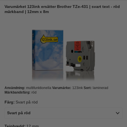
Varumärket 123ink ersätter Brother TZe-431 | svart text - röd
märkband | 12mm x 8m
Användning:
multifunktionella
Varumärke:
123ink
Sort:
laminerad
Märkbandsfärg:
röd
Färg:
Svart på röd
Svart på röd
Tejpbredd:
12 mm