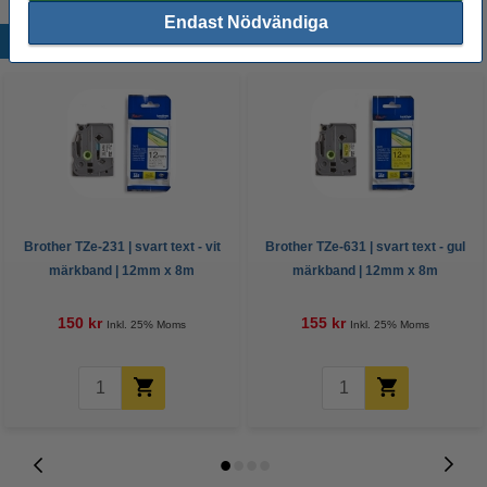
Endast Nödvändiga
Populära produkter
Brother TZe-231 | svart text - vit
Brother TZe-631 | svart text - gul
märkband | 12mm x 8m
märkband | 12mm x 8m
(original)
(original)
150 kr
155 kr
Inkl. 25% Moms
Inkl. 25% Moms