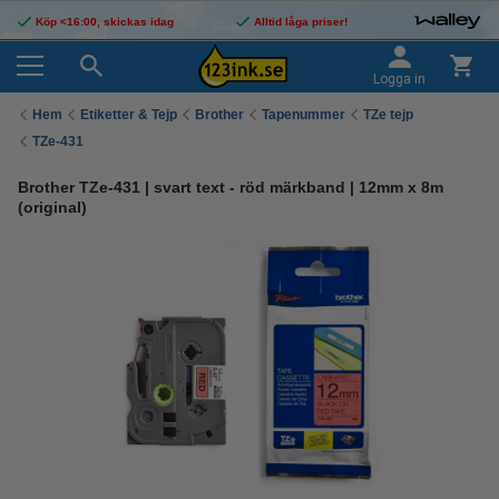
Köp <16:00, skickas idag
Alltid låga priser!
Logga in
Hem
Etiketter & Tejp
Brother
Tapenummer
TZe tejp
TZe-431
Brother TZe-431 | svart text - röd märkband | 12mm x 8m
(original)