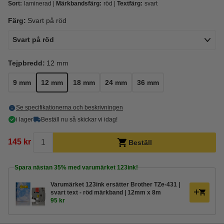
Sort:
laminerad
Märkbandsfärg:
röd
Textfärg:
svart
Färg:
Svart på röd
Svart på röd
Tejpbredd:
12 mm
9 mm
12 mm
18 mm
24 mm
36 mm
Se specifikationerna och beskrivningen
i lager
Beställ nu så skickar vi idag!
145 kr
Beställ
Spara nästan
35%
med varumärket 123ink!
Varumärket 123ink ersätter Brother TZe-431 |
svart text - röd märkband | 12mm x 8m
95 kr