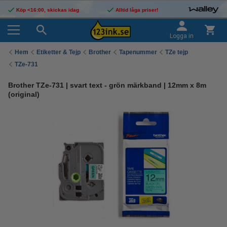
Köp <16:00, skickas idag
Alltid låga priser!
Logga in
Hem
Etiketter & Tejp
Brother
Tapenummer
TZe tejp
TZe-731
Brother TZe-731 | svart text - grön märkband | 12mm x 8m
(original)