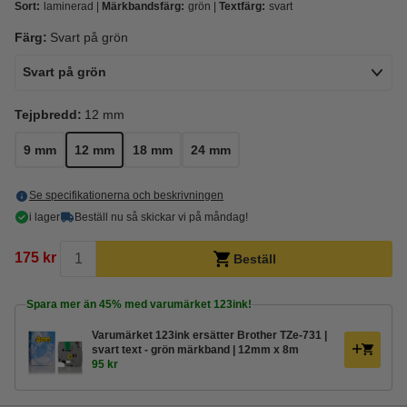
Sort:
laminerad
Märkbandsfärg:
grön
Textfärg:
svart
Färg:
Svart på grön
Svart på grön
Tejpbredd:
12 mm
9 mm
12 mm
18 mm
24 mm
Se specifikationerna och beskrivningen
i lager
Beställ nu så skickar vi på måndag!
175 kr
Beställ
Spara mer än
45%
med varumärket 123ink!
Varumärket 123ink ersätter Brother TZe-731 |
svart text - grön märkband | 12mm x 8m
95 kr