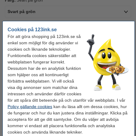
Färg:
Svart på grön
Svart på grön
Tejpbredd:
12 mm
Cookies på 123ink.se
För att göra shopping på 123ink.se så
9 mm
12 mm
18 mm
24 mm
enkel som möjligt för dig använder vi
cookies och liknande teknologier.
Se specifikationerna och beskrivningen
Funktionella cookies säkerställer att
Spara mer än
45%
med varumärket 123ink!
webbplatsen fungerar korrekt.
i lager
Beställ nu så skickar vi på måndag!
Dessutom har de en analytisk funktion
som hjälper oss att kontinuerligt
95 kr
Beställ
förbättra webbplatsen. Vi vill också
visa dig annonser som matchar dina
intressen och använder därför cookies
Behöver du fler?
för att spåra ditt beteende på och utanför vår webbplats. I vår
Policy gällande cookies
kan du läsa allt om dessa cookies, hur
Köp
5st
för endast
425 kr
de fungerar och hur du kan justera dina inställningar. Klicka på
acceptera för att ge ditt samtycke. Om du väljer att avböja
kommer vi endast att placera funktionella och analytiska
Tips: Beställ multipack!
cookies och använda liknande tekniker.