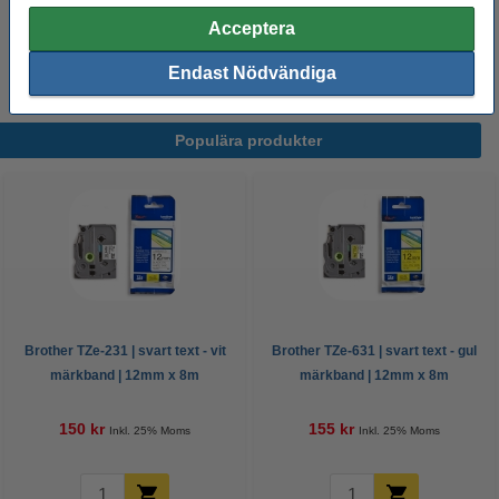
Varumärket 123ink ersätter Brother TZe-
231+TZe-131+TZe-631 | svart text -
Acceptera
vit/transparent/gul märkband | 12mm x 8m | 3st
225 kr
Endast Nödvändiga
Populära produkter
Brother TZe-231 | svart text - vit
Brother TZe-631 | svart text - gul
märkband | 12mm x 8m
märkband | 12mm x 8m
(original)
(original)
150 kr
155 kr
Inkl. 25% Moms
Inkl. 25% Moms