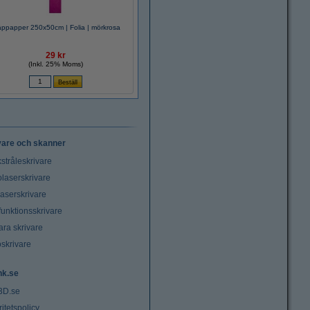
äppapper 250x50cm | Folia | mörkrosa
29 kr
(Inkl. 25% Moms)
vare och skanner
stråleskrivare
laserskrivare
laserskrivare
funktionsskrivare
ara skrivare
oskrivare
nk.se
3D.se
ritetspolicy