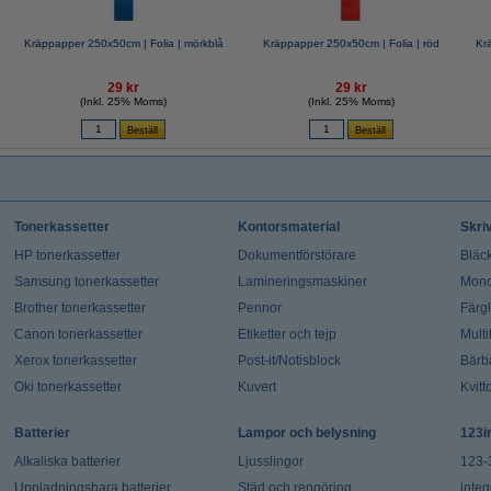
Kräppapper 250x50cm | Folia | mörkblå
Kräppapper 250x50cm | Folia | röd
Kr
29 kr
29 kr
(Inkl. 25% Moms)
(Inkl. 25% Moms)
Tonerkassetter
Kontorsmaterial
Skri
HP tonerkassetter
Dokumentförstörare
Bläck
Samsung tonerkassetter
Lamineringsmaskiner
Mono
Brother tonerkassetter
Pennor
Färg
Canon tonerkassetter
Etiketter och tejp
Multi
Xerox tonerkassetter
Post-it/Notisblock
Bärb
Oki tonerkassetter
Kuvert
Kvitt
Batterier
Lampor och belysning
123i
Alkaliska batterier
Ljusslingor
123-
Uppladningsbara batterier
Städ och rengöring
integ