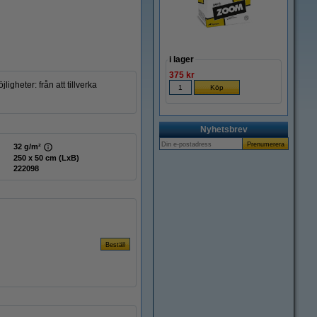
i lager
375 kr
gheter: från att tillverka
Nyhetsbrev
32 g/m²
250 x 50 cm (LxB)
222098