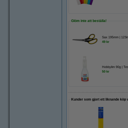
Glöm inte att beställa!
Sax 195mm | 123i
49 kr
Hobbylim 90g | Te
50 kr
Kunder som gjort ett liknande köp 