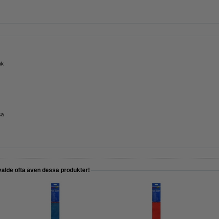
nk
sa
valde ofta även dessa produkter!