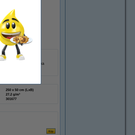
ligheter: från att tillverka
250 x 50 cm (LxB)
27.2 g/m²
301677