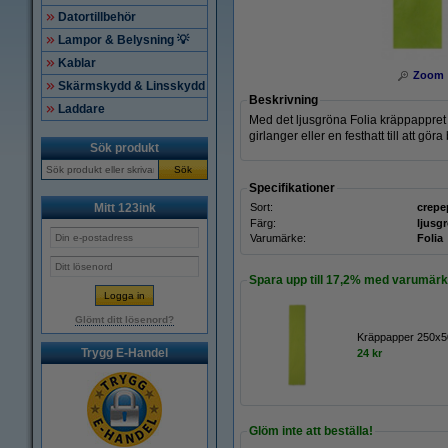
Datortillbehör
Lampor & Belysning 💡
Kablar
Zoom
Skärmskydd & Linsskydd
Beskrivning
Laddare
Med det ljusgröna Folia kräppappret 
girlanger eller en festhatt till att gör
Sök produkt
Sök
Specifikationer
Mitt 123ink
Sort:
crepe
Färg:
ljusg
Varumärke:
Folia
Spara upp till
17,2%
med varumärke
Glömt ditt lösenord?
Kräppapper 250x50
Trygg E-Handel
24 kr
Glöm inte att beställa!