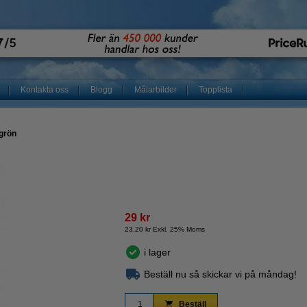
Kontakta oss
Blogg
Målarbilder
Topplista
sgrön
29 kr
23,20 kr Exkl. 25% Moms
i lager
Beställ nu så skickar vi på måndag!
Beställ