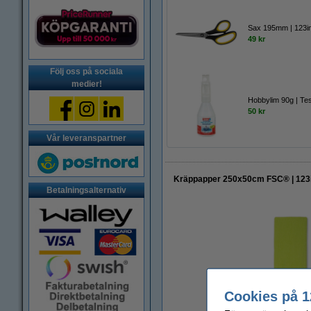
Sax 195mm | 123i
49 kr
Följ oss på sociala
medier!
Hobbylim 90g | Te
50 kr
Vår leveranspartner
Kräppapper 250x50cm FSC® | 123in
Betalningsalternativ
Cookies på 1