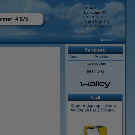
123ink AB
Lagervägen 5D
136 50 Jordbro
T
: 08-550 04 123
@
:
info@123ink.se
Logga in
Varukorg
Antal
Produkt
Inga produkter
Totalt:
0 kr
Fynd!
Kopieringspapper Zoom
A4 80g ohålat 2,500 ark