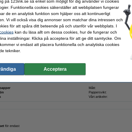
ng på 123ink.se så enkel som möjligt för dig använder vi cookies
ogier. Funktionella cookies säkerställer att webbplatsen fungerar
i lager
r de en analytisk funktion som hjälper oss att kontinuerligt
Beställ nu så skickar vi på måndag!
en. Vi vill också visa dig annonser som matchar dina intressen och
kies för att spåra ditt beteende på och utanför vår webbplats. I
 cookies
kan du läsa allt om dessa cookies, hur de fungerar och
Beställ
ina inställningar. Klicka på acceptera för att ge ditt samtycke. Om
 kommer vi endast att placera funktionella och analytiska cookies
e tekniker.
rket 123ink.
 går det att göra de snyggaste dekorationerna själv. Kräppapper erbjuder många möj
a blommor, rosetter eller en krans.
vändiga
Acceptera
papper
Mått:
rön
Pappersvikt:
k
Vårt artikelnr:
set
för endast