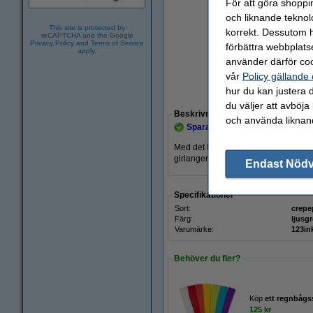
För att göra shoppi
och liknande teknol
This site is protected by
korrekt. Dessutom ha
reCAPTCHA and the Google
Privacy Policy
and
Terms of Service
förbättra webbplats
apply.
använder därför coo
vår
Policy gällande
hur du kan justera d
Zoom
du väljer att avböja
Beskrivning
och använda liknand
Spara upp till
17,2%
med varumä
Med det ljusgröna 123ink kräppappret
girlanger eller en festhatt till att gör
Endast Nöd
Specifikationer
Sort:
crepe
Färg:
ljusg
Varumärke:
123in
Behöver du fler?
Köp
ett regnbågs
125 kr