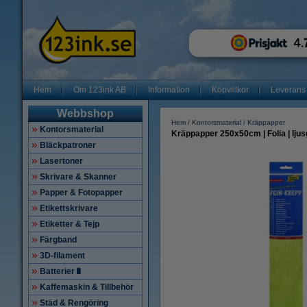
Hem
Om 123ink AB
Information
Köpvillkor
Leverans
Webbshop
Hem
Kontorsmaterial
Kräppapper
Kontorsmaterial
Kräppapper 250x50cm | Folia | lju
Bläckpatroner
Lasertoner
Skrivare & Skanner
Papper & Fotopapper
Etikettskrivare
Etiketter & Tejp
Färgband
3D-filament
Batterier🔋
Kaffemaskin & Tillbehör
Städ & Rengöring