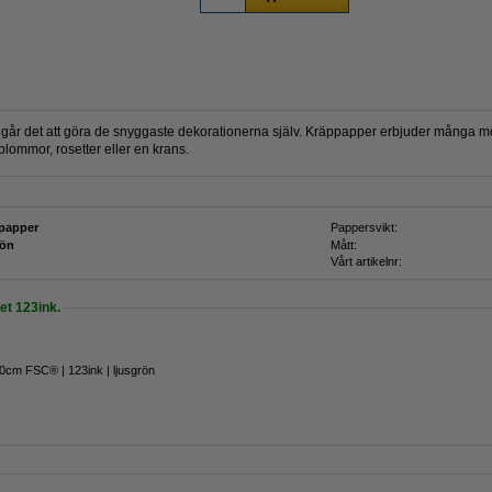
går det att göra de snyggaste dekorationerna själv. Kräppapper erbjuder många möjli
a blommor, rosetter eller en krans.
papper
Pappersvikt:
rön
Mått:
Vårt artikelnr:
t 123ink.
cm FSC® | 123ink | ljusgrön