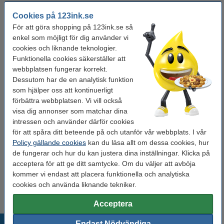
i lager
Beställ nu så skickar vi på måndag!
Cookies på 123ink.se
För att göra shopping på 123ink.se så
24 kr
Beställ
enkel som möjligt för dig använder vi
cookies och liknande teknologier.
Behöver du fler?
Funktionella cookies säkerställer att
webbplatsen fungerar korrekt.
Köp
ett regnbågsset
för endast
Dessutom har de en analytisk funktion
125 kr
som hjälper oss att kontinuerligt
förbättra webbplatsen. Vi vill också
Glöm inte att beställa!
visa dig annonser som matchar dina
intressen och använder därför cookies
Sax 195mm | 123ink
för att spåra ditt beteende på och utanför vår webbplats. I vår
49 kr
Policy gällande cookies
kan du läsa allt om dessa cookies, hur
de fungerar och hur du kan justera dina inställningar. Klicka på
acceptera för att ge ditt samtycke. Om du väljer att avböja
Hobbylim 90g | Tesa
kommer vi endast att placera funktionella och analytiska
50 kr
cookies och använda liknande tekniker.
Acceptera
Populära produkter
Endast Nödvändiga