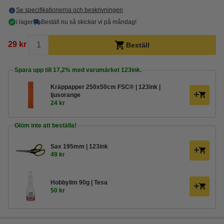
Se specifikationerna och beskrivningen
i lager
Beställ nu så skickar vi på måndag!
29 kr
Beställ
Spara upp till
17,2%
med varumärket 123ink.
Kräppapper 250x50cm FSC® | 123ink |
ljusorange
24 kr
Glöm inte att beställa!
Sax 195mm | 123ink
49 kr
Hobbylim 90g | Tesa
50 kr