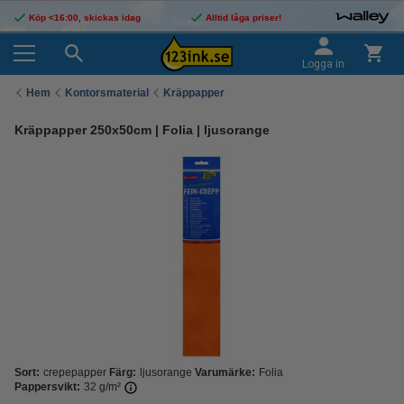
Köp <16:00, skickas idag
Alltid låga priser!
Logga in
Hem
Kontorsmaterial
Kräppapper
Kräppapper 250x50cm | Folia | ljusorange
Sort:
crepepapper
Färg:
ljusorange
Varumärke:
Folia
Pappersvikt:
32 g/m²